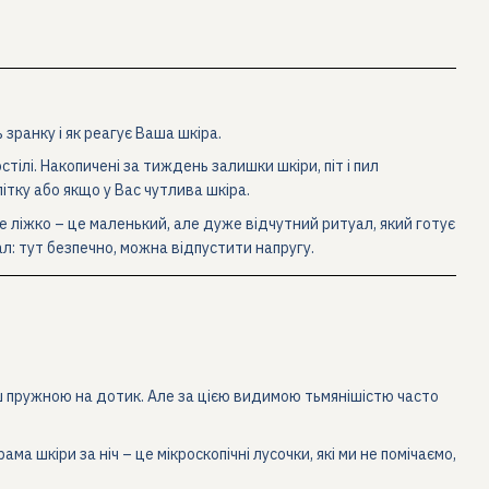
 зранку і як реагує Ваша шкіра.
ілі. Накопичені за тиждень залишки шкіри, піт і пил
тку або якщо у Вас чутлива шкіра.
е ліжко – це маленький, але дуже відчутний ритуал, який готує
ал: тут безпечно, можна відпустити напругу.
ш пружною на дотик. Але за цією видимою тьмянішістю часто
а шкіри за ніч – це мікроскопічні лусочки, які ми не помічаємо,