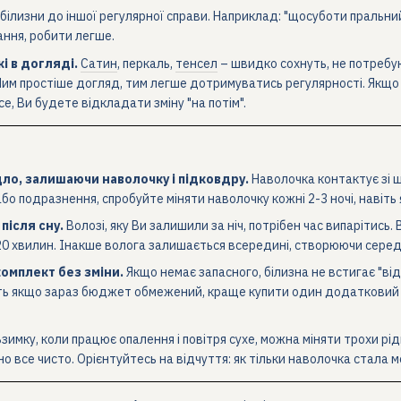
 білизни до іншої регулярної справи. Наприклад: "щосуботи пральний
ання, робити легше.
і в догляді.
Сатин
, перкаль,
тенсел
– швидко сохнуть, не потребу
. Чим простіше догляд, тим легше дотримуватись регулярності. Якщо
е, Ви будете відкладати зміну "на потім".
ло, залишаючи наволочку і підковдру.
Наволочка контактує зі ш
бо подразнення, спробуйте міняти наволочку кожні 2-3 ночі, навіт
після сну.
Волозі, яку Ви залишили за ніч, потрібен час випарітись. 
20 хвилин. Інакше волога залишається всередині, створюючи середо
омплект без зміни.
Якщо немає запасного, білизна не встигає "в
ть якщо зараз бюджет обмежений, краще купити один додатковий ко
зимку, коли працює опалення і повітря сухе, можна міняти трохи рідш
о все чисто. Орієнтуйтесь на відчуття: як тільки наволочка стала 