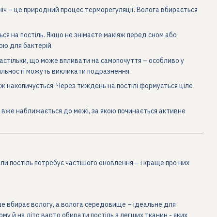
а ніч – це природний процес терморегуляції. Волога вбирається
ься на постіль. Якщо не знімаєте макіяж перед сном або
ою для бактерій.
 настільки, що може впливати на самопочуття – особливо у
діяльності можуть викликати подразнення.
теж накопичується. Через тиждень на постілі формується ціле
ле вже наближається до межі, за якою починається активне
ли постіль потребує частішого оновлення – і краще про них
дше вбирає вологу, а волога середовище – ідеальне для
му й на літо варто обирати постіль з легших тканин - яких