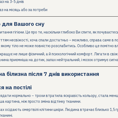
з на 3-5 днів
аз на місяць або за потреби
 для Вашого сну
тання гігієни. Це про те, наскільки глибоко Ви спите, як почуваєтесь
тям несвіжості, хоча спали достатньо – можливо, справа саме в пост
кому тіло не може повністю розслабитись. Особливо це помітно влі
окращує не лише фізичний, а й психологічний комфорт. Лягати в свіж
анина приємніша на дотик, запах нейтральний, і мозок отримує сигн
 на постілі
лядати нормально – трохи втратила яскравість кольору, стала мен
а картина, ніж просто зміна відтінку тканини.
х осідають омертвілі клітини шкіри. Людина втрачає близько 1,5 грам
канині.