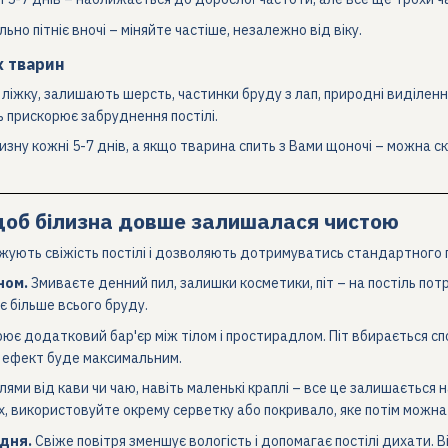
ьно пітніє вночі – міняйте частіше, незалежно від віку.
 тварин
 на ліжку, залишають шерсть, частинки бруду з лап, природні виділе
ь прискорює забруднення постілі.
изну кожні 5-7 днів, а якщо тварина спить з Вами щоночі – можна с
 щоб білизна довше залишалася чистою
овжують свіжість постілі і дозволяють дотримуватись стандартного 
ном.
Змиваєте денний пил, залишки косметики, піт – на постіль пот
є більше всього бруду.
ює додатковий бар'єр між тілом і простирадлом. Піт вбирається спо
ак ефект буде максимальним.
лями від кави чи чаю, навіть маленькі краплі – все це залишається
их, використовуйте окрему серветку або покривало, яке потім можна
дня.
Свіже повітря зменшує вологість і допомагає постілі дихати. 