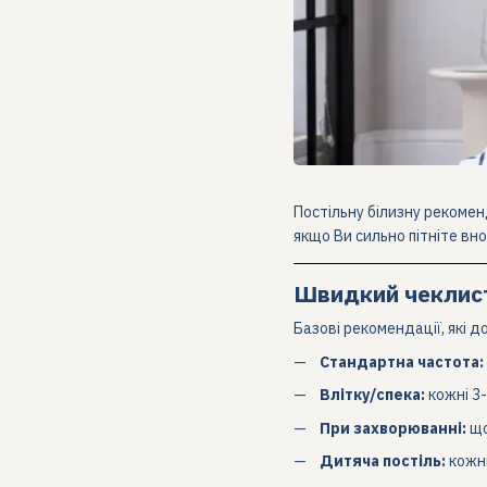
Постільну білизну рекоменд
якщо Ви сильно пітніте вно
Швидкий чеклис
Базові рекомендації, які 
Стандартна частота:
Влітку/спека:
кожні 3-
При захворюванні:
що
Дитяча постіль:
кожні