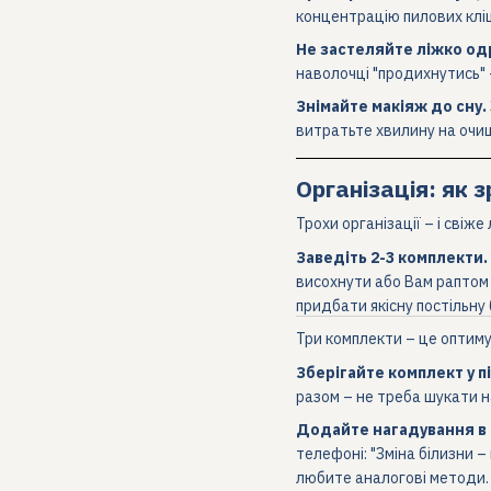
концентрацію пилових кліщ
Не застеляйте ліжко одр
наволочці "продихнутись" 
Знімайте макіяж до сну.
витратьте хвилину на очи
Організація: як 
Трохи організації – і свіж
Заведіть 2-3 комплекти.
висохнути або Вам раптом 
придбати якісну постільну 
Три комплекти – це оптимум
Зберігайте комплект у п
разом – не треба шукати на
Додайте нагадування в
телефоні: "Зміна білизни –
любите аналогові методи. 