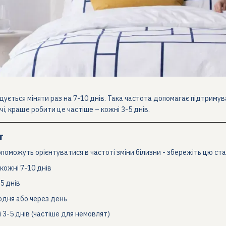
ується міняти раз на 7-10 днів. Така частота допомагає підтримувати
чі, краще робити це частіше – кожні 3-5 днів.
т
допоможуть орієнтуватися в частоті зміни білизни - збережіть цю с
кожні 7-10 днів
5 днів
дня або через день
 3-5 днів (частіше для немовлят)