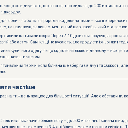
ть якщо не відчуваєте, що пітніте, тіло виділяє до 200 мл вологи з
,
підковдру
.
для обличчя або тіла, природні виділення шкіри – все це переносит
рем, на наволочці залишається тонкий шар засобів, який стає основ
ертвілими клітинами шкіри. Через 7-10 днів їхня популяція зростає
ергій або астми. Самі кліщі не кусають, але продукти їхньої життє
стинки вуличного одягу, якщо сідаєте на ліжко в денному – все це 
ожна назвати чистим.
оптимальний термін, коли білизна ще зберігає відчуття свіжості, а
ів.
няти частіше
раз на тиждень працює для більшості ситуацій. Але є обставини, ко
 тіло виділяє значно більше поту – до 500 мл за ніч. Тканина шви
ся швидше, і вже через 3-4 дні білизна може втратити свіжість. То