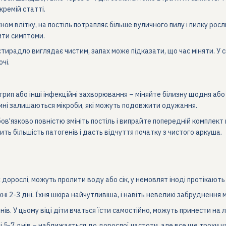
кремій статті.
ном влітку, на постіль потрапляє більше вуличного пилу і пилку росл
ити симптоми.
тирадло виглядає чистим, запах може підказати, що час міняти. У с
чі.
 грип або інші інфекційні захворювання – міняйте білизну щодня а
ині залишаються мікроби, які можуть подовжити одужання.
обов'язково повністю змініть постіль і випрайте попередній компле
ть більшість патогенів і дасть відчуття початку з чистого аркуша.
 дорослі, можуть пролити воду або сік, у немовлят іноді протікають 
ні 2-3 дні. Їхня шкіра найчутливіша, і навіть невеликі забрудненн
нів. У цьому віці діти вчаться їсти самостійно, можуть принести на л
 5-7 днів – наближається до дорослої частоти, але все ще трохи ч