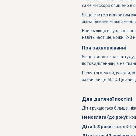
саме ми скоро опишемо в о
Якщо спите з відкритим вік
зміна білизни може зменш
Навіть якщо візуально прос
навіть частіше, кожні 2-3 но
При захворюванні
Якщо хворієте на застуду,
потовиділенням, а на ткан
Після того, як видужали, 
зазвичай це 60°C. Це знищи
Для дитячої постілі
Діти рухаються більше, ніж
Немовлята (до року):
кож
Діти 1-3 роки:
кожні 3-5 д
Діти старші 3 років:
кожні