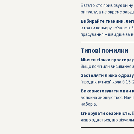
Багато хто прив'язує зміну
ритуалу, а не окреме завд
Вибирайте тканини, легк
втрати кольору і м'якості
прасування – швидше за вс
Типові помилки
Міняти тільки простирад
Якщо помітили висипання а
Застеляти ліжко одразу 
"продихнутися" хоча б 15-
Використовувати один к
волокна зношуються. Наві
наборів.
Ігнорувати сезонність.
В
якщо здається, що візуальн