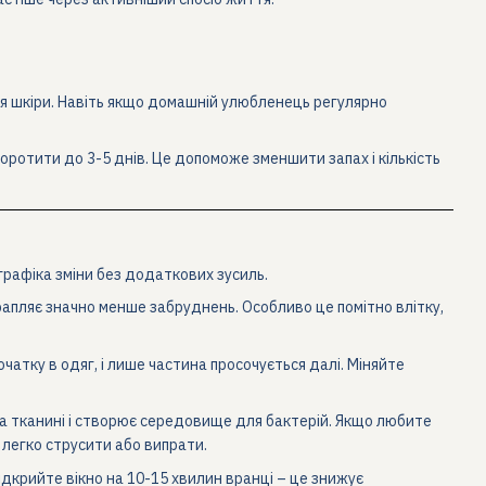
ння шкіри. Навіть якщо домашній улюбленець регулярно
коротити до 3-5 днів. Це допоможе зменшити запах і кількість
графіка зміни без додаткових зусиль.
рапляє значно менше забруднень. Особливо це помітно влітку,
чатку в одяг, і лише частина просочується далі. Міняйте
 на тканині і створює середовище для бактерій. Якщо любите
 легко струсити або випрати.
Відкрийте вікно на 10-15 хвилин вранці – це знижує