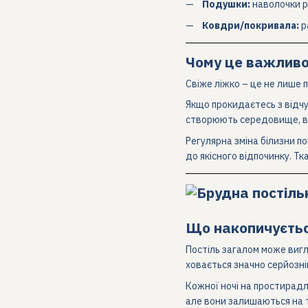
Подушки:
наволочки ра
Ковдри/покривала:
р
Чому це важливо
Свіже ліжко – це не лише пи
Якщо прокидаєтесь з відчут
створюють середовище, в я
Регулярна зміна білизни п
до якісного відпочинку. Тк
Що накопичується
Постіль загалом може виг
ховається значно серйозніш
Кожної ночі на простирадла
але вони залишаються на т