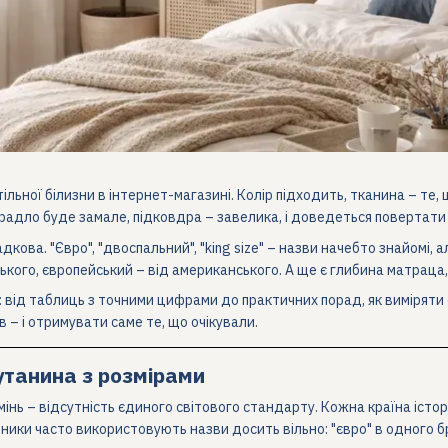
льної білизни в інтернет-магазині. Колір підходить, тканина – те, 
радло буде замале, підковдра – завелика, і доведеться повертати а
дкова. "Євро", "двоспальний", "king size" – назви начебто знайомі,
ького, європейський – від американського. А ще є глибина матраца, 
е: від таблиць з точними цифрами до практичних порад, як виміряти
 – і отримувати саме те, що очікували.
утанина з розмірами
інь – відсутність єдиного світового стандарту. Кожна країна істори
бники часто використовують назви досить вільно: "євро" в одного б