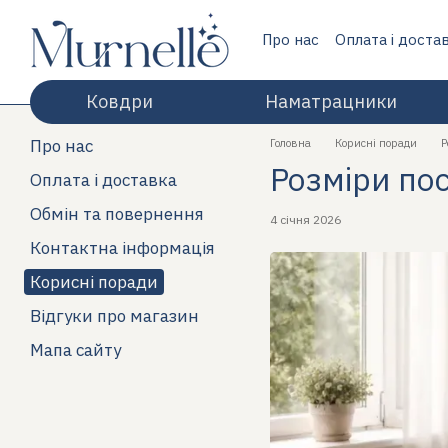
Перейти до основного контенту
Про нас
Оплата і доста
Відгуки про магазин
Ковдри
Наматрацники
Про нас
Головна
Корисні поради
Р
Розміри пос
Оплата і доставка
Обмін та повернення
4 січня 2026
Контактна інформація
Корисні поради
Відгуки про магазин
Мапа сайту