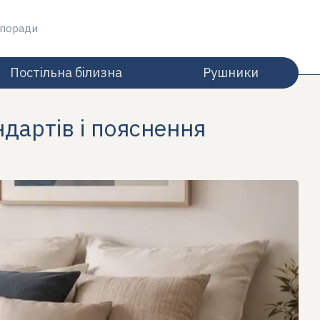
 поради
Постільна білизна
Рушники
ндартів і пояснення