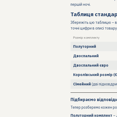
першій ночі.
Таблиця стандарт
Збережіть цю таблицю – вон
точні цифри в описі товару
Розмір комплекту
Полуторний
Двоспальний
Двоспальний євро
Королівський розмір (Є
Сімейний
(дві підковдри
Підбираємо відповідн
Тепер розберемо кожен роз
Полуторний комплект
– 