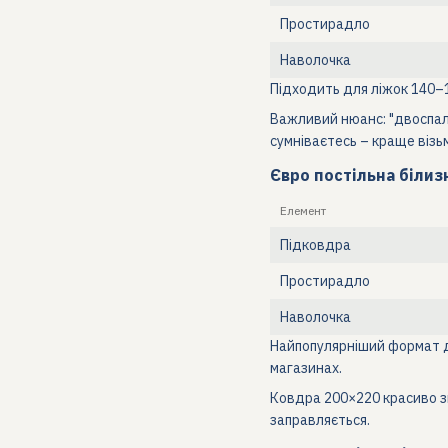
Простирадло
Наволочка
Підходить для ліжок 140–1
Важливий нюанс: "двоспаль
сумніваєтесь – краще візьм
Євро постільна білиз
Елемент
Підковдра
Простирадло
Наволочка
Найпопулярніший формат дл
магазинах.
Ковдра 200×220 красиво зв
заправляється.