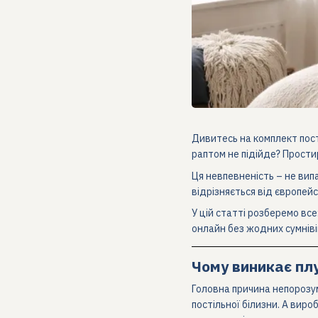
Дивитесь на комплект пості
раптом не підійде? Прости
Ця невпевненість – не випа
відрізняється від європейс
У цій статті розберемо вс
онлайн без жодних сумнівів
Чому виникає пл
Головна причина непорозум
постільної білизни. А виро