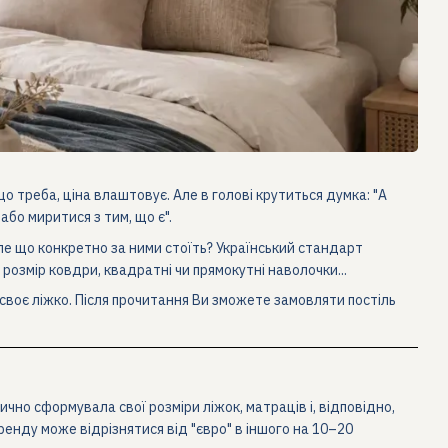
що треба, ціна влаштовує. Але в голові крутиться думка: "А
бо миритися з тим, що є".
 але що конкретно за ними стоїть? Український стандарт
розмір ковдри, квадратні чи прямокутні наволочки...
 своє ліжко. Після прочитання Ви зможете замовляти постіль
чно сформувала свої розміри ліжок, матраців і, відповідно,
ренду може відрізнятися від "євро" в іншого на 10–20