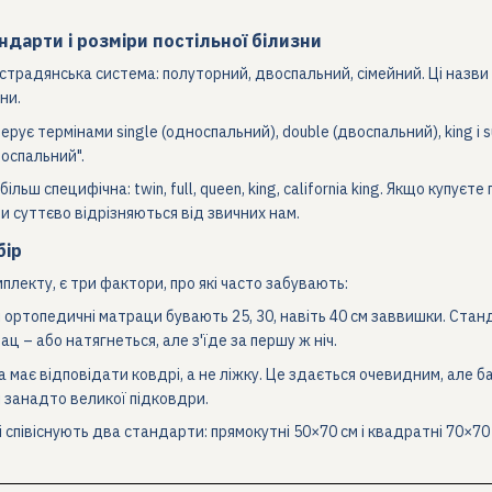
тандарти і розміри постільної білизни
пострадянська система: полуторний, двоспальний, сімейний. Ці назви
ни.
рує термінами single (односпальний), double (двоспальний), king і 
воспальний".
льш специфічна: twin, full, queen, king, california king. Якщо купує
и суттєво відрізняються від звичних нам.
бір
плекту, є три фактори, про які часто забувають:
 ортопедичні матраци бувають 25, 30, навіть 40 см заввишки. Стан
ц – або натягнеться, але з'їде за першу ж ніч.
 має відповідати ковдрі, а не ліжку. Це здається очевидним, але б
 занадто великої підковдри.
і співіснують два стандарти: прямокутні 50×70 см і квадратні 70×70 с