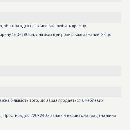
, або для однієї людини, яка любить простір.
ирину 160–180 см, для яких цей розмір вже замалий. Якщо
ажна більшість того, що зараз продається в меблевих
д. Простирадло 220×240 з запасом вкриває матрац і надійно