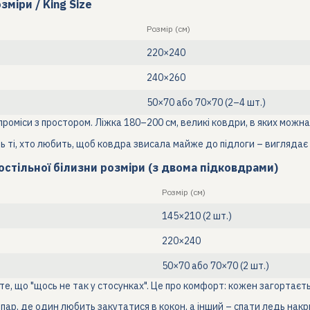
зміри / King Size
Розмір (см)
220×240
240×260
50×70 або 70×70 (2–4 шт.)
проміси з простором. Ліжка 180–200 см, великі ковдри, в яких можна
 ті, хто любить, щоб ковдра звисала майже до підлоги – виглядає 
стільної білизни розміри (з двома підковдрами)
Розмір (см)
145×210 (2 шт.)
220×240
50×70 або 70×70 (2 шт.)
те, що "щось не так у стосунках". Це про комфорт: кожен загортається
пар, де один любить закутатися в кокон, а інший – спати ледь накрит