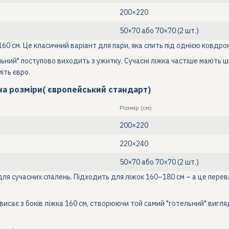
200×220
50×70 або 70×70 (2 шт.)
60 см. Це класичний варіант для пари, яка спить під однією ковдрою
ний" поступово виходить з ужитку. Сучасні ліжка частіше мають ш
іть євро.
на розміри( європейський стандарт)
Розмір (см)
200×220
220×240
50×70 або 70×70 (2 шт.)
я сучасних спалень. Підходить для ліжок 160–180 см – а це перев
исає з боків ліжка 160 см, створюючи той самий "готельний" вигля