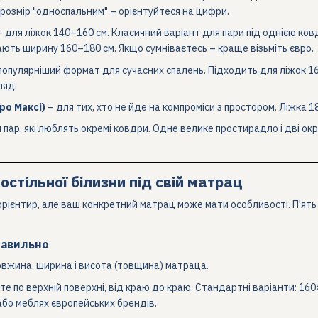
розмір "односпальним" – орієнтуйтеся на цифри.
 для ліжок 140–160 см. Класичний варіант для пари під однією ков
мають ширину 160–180 см. Якщо сумніваєтесь – краще візьміть євро.
опулярніший формат для сучасних спалень. Підходить для ліжок 16
ляд.
ро Максі)
– для тих, хто не йде на компроміси з простором. Ліжка 1
 пар, які люблять окремі ковдри. Одне велике простирадло і дві окр
остільної білизни під свій матрац
рієнтир, але ваш конкретний матрац може мати особливості. П'ять 
равильно
овжина, ширина і висота (товщина) матраца.
е по верхній поверхні, від краю до краю. Стандартні варіанти: 160×
або меблях європейських брендів.