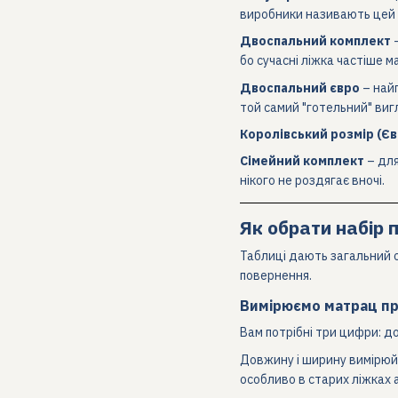
виробники називають цей 
Двоспальний комплект
–
бо сучасні ліжка частіше 
Двоспальний євро
– найп
той самий "готельний" виг
Королівський розмір (Єв
Сімейний комплект
– для
нікого не роздягає вночі.
Як обрати набір п
Таблиці дають загальний о
повернення.
Вимірюємо матрац п
Вам потрібні три цифри: д
Довжину і ширину вимірюйт
особливо в старих ліжках 