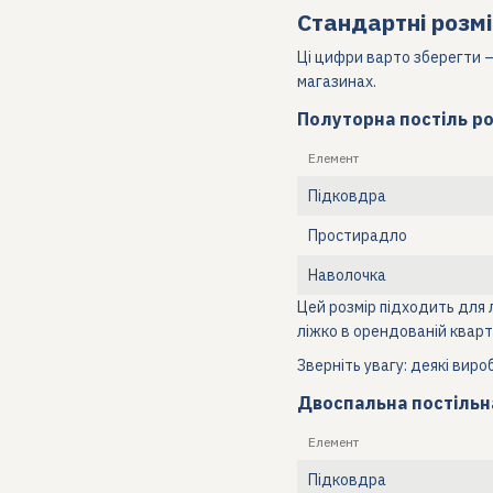
Стандартні розмі
Ці цифри варто зберегти –
магазинах.
Полуторна постіль р
Елемент
Підковдра
Простирадло
Наволочка
Цей розмір підходить для 
ліжко в орендованій кварт
Зверніть увагу: деякі виро
Двоспальна постільн
Елемент
Підковдра