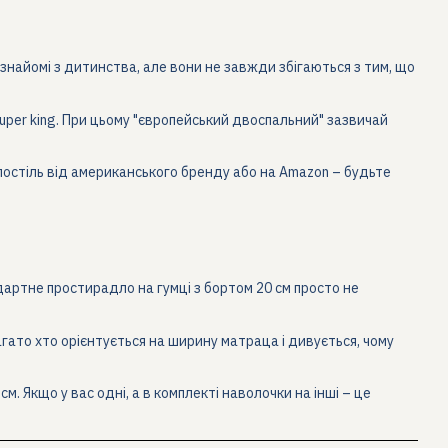
 знайомі з дитинства, але вони не завжди збігаються з тим, що
super king. При цьому "європейський двоспальний" зазвичай
те постіль від американського бренду або на Amazon – будьте
дартне простирадло на гумці з бортом 20 см просто не
агато хто орієнтується на ширину матраца і дивується, чому
м. Якщо у вас одні, а в комплекті наволочки на інші – це