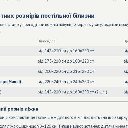
них розмірів постільної білизни
а стане у пригоді при кожній покупці. Зверніть увагу: розміри мож
.
Підковдра
Пр
від 143×210 см до 160×230 см
ві
від 175×210 см до 180×220 см
ві
від 200×220 см до 215×220 см
ві
вро Максі)
від 220×240 см до 240×260 см
ві
)
від 143×210 см до 160×230 см (2 шт.)
ві
ий розмір ліжка
мір комплектів детальніше – для кого він підходить і на що зверну
для ліжок шириною 90–120 см. Типове використання: дитяча кімната 