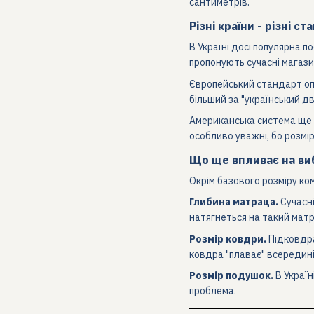
сантиметрів.
Різні країни - різні с
В Україні досі популярна 
пропонують сучасні магази
Європейський стандарт опе
більший за "український д
Американська система ще бі
особливо уважні, бо розмір
Що ще впливає на ви
Окрім базового розміру ком
Глибина матраца.
Сучасні
натягнеться на такий матра
Розмір ковдри.
Підковдра
ковдра "плаває" всередині
Розмір подушок.
В Україн
проблема.