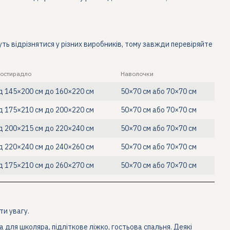
уть відрізнятися у різних виробників, тому завжди перевіряйте
остирадло
Наволочки
д 145×200 см до 160×220 см
50×70 см або 70×70 см
д 175×210 см до 200×220 см
50×70 см або 70×70 см
д 200×215 см до 220×240 см
50×70 см або 70×70 см
д 220×240 см до 240×260 см
50×70 см або 70×70 см
д 175×210 см до 260×270 см
50×70 см або 70×70 см
ти увагу.
для школяра, підліткове ліжко, гостьова спальня. Деякі