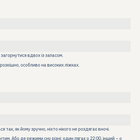
 загорнутися вдвох із запасом.
розкішно, особливо на високих ліжках.
 так, як йому зручно, ніхто нікого не роздягає вночі.
им. Або де режими сну різні: один лягає о 22:00, інший – о