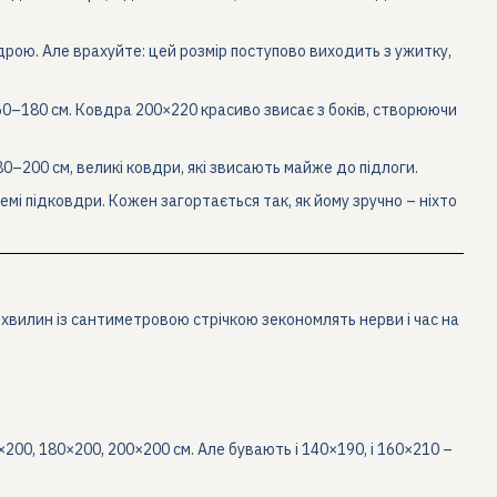
дрою. Але врахуйте: цей розмір поступово виходить з ужитку,
0–180 см. Ковдра 200×220 красиво звисає з боків, створюючи
80–200 см, великі ковдри, які звисають майже до підлоги.
емі підковдри. Кожен загортається так, як йому зручно – ніхто
хвилин із сантиметровою стрічкою зекономлять нерви і час на
200, 180×200, 200×200 см. Але бувають і 140×190, і 160×210 –