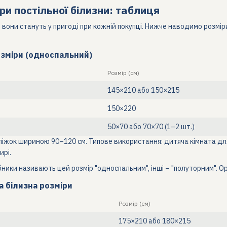
ри постільної білизни: таблиця
 вони стануть у пригоді при кожній покупці. Нижче наводимо розміри
озміри (односпальний)
Розмір (см)
145×210 або 150×215
150×220
50×70 або 70×70 (1–2 шт.)
ліжок шириною 90–120 см. Типове використання: дитяча кімната для
ирі.
бники називають цей розмір "односпальним", інші – "полуторним". Ор
а білизна розміри
Розмір (см)
175×210 або 180×215