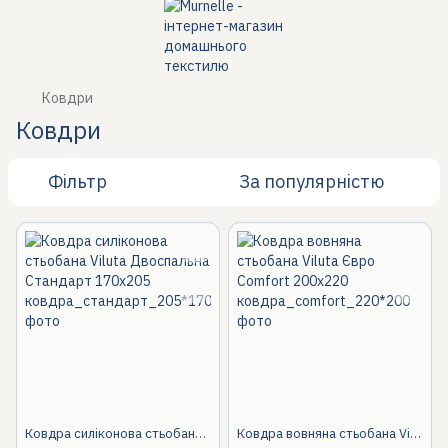
Ковдри
Ковдри
Фільтр
За популярністю
Ковдра силіконова стьобана Viluta Двоспальна Стандарт 170х205, 170x205 Двоспальний
Ковдра вовняна стьобана Viluta Євро Comfort 200х220