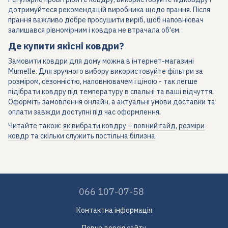
дотримуйтеся рекомендацій виробника щодо прання. Після
прання важливо добре просушити виріб, щоб наповнювач
залишався рівномірним і ковдра не втрачала об'єм.
Де купити якісні ковдри?
Замовити ковдри для дому можна в інтернет-магазині
Murnelle. Для зручного вибору використовуйте фільтри за
розміром, сезонністю, наповнювачем і ціною - так легше
підібрати ковдру під температуру в спальні та ваші відчуття.
Оформіть замовлення онлайн, а актуальні умови доставки та
оплати завжди доступні під час оформлення.
Читайте також:
як вибрати ковдру – повний гайд
,
розміри
ковдр
та
скільки служить постільна білизна
.
066 107-07-58
Контактна інформація
Повна версія сайту