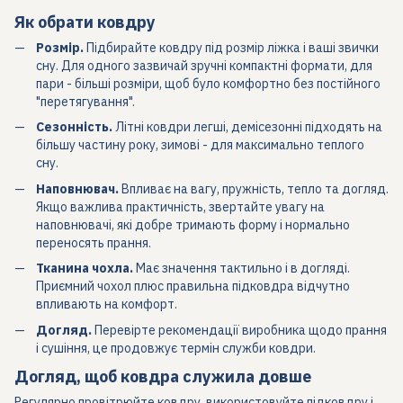
Як обрати ковдру
Розмір.
Підбирайте ковдру під розмір ліжка і ваші звички
сну. Для одного зазвичай зручні компактні формати, для
пари - більші розміри, щоб було комфортно без постійного
"перетягування".
Сезонність.
Літні ковдри легші, демісезонні підходять на
більшу частину року, зимові - для максимально теплого
сну.
Наповнювач.
Впливає на вагу, пружність, тепло та догляд.
Якщо важлива практичність, звертайте увагу на
наповнювачі, які добре тримають форму і нормально
переносять прання.
Тканина чохла.
Має значення тактильно і в догляді.
Приємний чохол плюс правильна підковдра відчутно
впливають на комфорт.
Догляд.
Перевірте рекомендації виробника щодо прання
і сушіння, це продовжує термін служби ковдри.
Догляд, щоб ковдра служила довше
Регулярно провітрюйте ковдру, використовуйте підковдру і