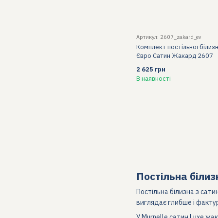
Артикул: 2607_zakard_ev
Комплект постільної білизн
Євро Сатин Жакард 2607
2 625 грн
В наявності
Постільна білиз
Постільна білизна з сат
виглядає глибше і фактур
У Murnelle сатин Luxe ж