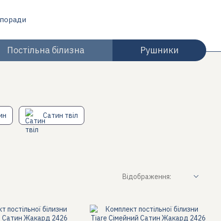
 поради
Постільна білизна
Рушники
ин
Сатин твіл
Відображення: