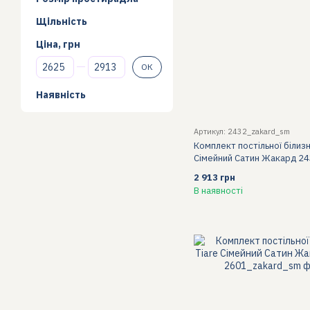
Щільність
Ціна, грн
Від Ціна, грн
До Ціна, грн
ОК
Наявність
Артикул: 2432_zakard_sm
Комплект постільної білизн
Сімейний Сатин Жакард 2
2 913 грн
В наявності