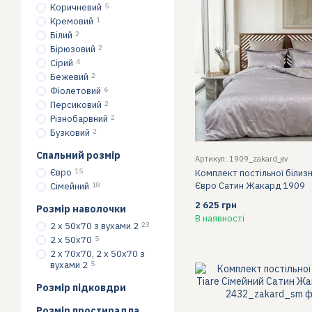
Коричневий
5
Кремовий
1
Білий
2
Бірюзовий
2
Сірий
4
Бежевий
2
Фіолетовий
6
Персиковий
2
Різнобарвний
2
Бузковий
2
Спальний розмір
Артикул: 1909_zakard_ev
Євро
15
Комплект постільної білизн
Євро Сатин Жакард 1909
Сімейний
18
2 625 грн
Розмір наволочки
В наявності
2 х 50х70 з вухами 2
23
2 х 50х70
5
2 х 70х70, 2 х 50х70 з
вухами 2
5
Розмір підковдри
Розмір простирадла