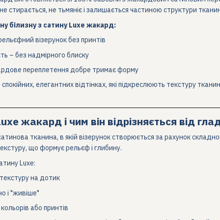
н не стирається, не тьмяніє і залишається частиною структури ткан
у білизну з сатину Luxe жакард:
ельєфний візерунок без принтів
ть – без надмірного блиску
кардове переплетення добре тримає форму
спокійних, елегантних відтінках, які підкреслюють текстуру тканини 
uxe жакард і чим він відрізняється від гла
атинова тканина, в якій візерунок створюється за рахунок складно
екстуру, що формує рельєф і глибину.
атину Luxe:
текстуру на дотик
о і "живіше"
 кольорів або принтів