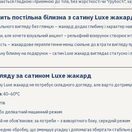
ється гладкою і приємною до тіла, без жорсткості чи "грубості", 
ить постільна білизна з сатину Luxe жакар
ального вигляду без глянцю – жакард додає глибину і характер нав
и, але хочете візуальний акцент – рельєфний візерунок створює ін
сть – жакардове переплетення менш схильне до втрати вигляду пр
ну білизну на подарунок – сатин Luxe жакард виглядає статусно і 
гляду за сатином Luxe жакард
ину Luxe жакард не потребує складного догляду, але варто дотрим
:
40–60°C
тів
бо делікатний машинний режим
й не обов'язкове; за потреби – з виворітного боку, середній режим
дню обробку, що зменшує усадку і допомагає зберігати стабільні р