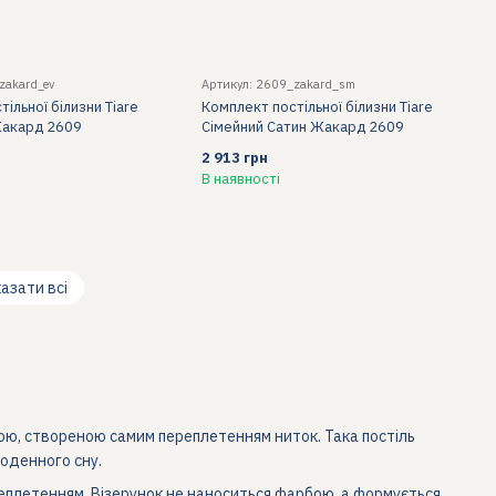
zakard_ev
Артикул: 2609_zakard_sm
ільної білизни Tiare
Комплект постільної білизни Tiare
Жакард 2609
Сімейний Сатин Жакард 2609
2 913 грн
В наявності
азати всі
ою, створеною самим переплетенням ниток. Така постіль
щоденного сну.
еплетенням. Візерунок не наноситься фарбою, а формується