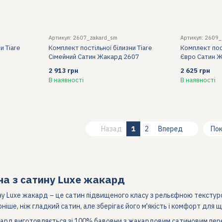
Артикул: 2607_zakard_sm
Артикул: 2609_
и Tiare
Комплект постільної білизни Tiare
Комплект пост
Сімейний Сатин Жакард 2607
Євро Сатин 
2 913 грн
2 625 грн
В наявності
В наявності
Назад
1
2
Вперед
Пок
на з сатину Luxe жакард
ину Luxe жакард – це сатин підвищеного класу з рельєфною текстур
ніше, ніж гладкий сатин, але зберігає його м'якість і комфорт для 
акард виготовляється зі 100% бавовни з жакардовим сатиновим пер