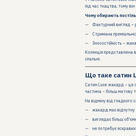
під час ткацтва, тому ві
Чому обирають постільн
Фактурний вигляд – р
Стримана преміальніс
Зносостійкість – жа
Колекція представлена в 
спальні.
Що таке сатин L
Сатин Luxe жакард – це с
частина – більш матову т
На відміну від гладкого с
жакард має відчутну 
виглядає більш об'ємн
не потребує яскравих