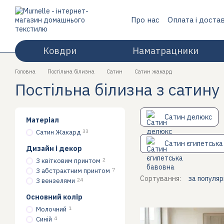
Перейти до основного контенту
Про нас
Оплата і доста
Відгуки про магазин
Ковдри
Наматрацники
Головна
Постільна білизна
Сатин
Сатин жакард
Постільна білизна з сатину
Сатин делюкс
Матеріал
Сатин Жакард
33
Сатин єгипетська
Дизайн і декор
З квітковим принтом
2
З абстрактним принтом
7
Сортування:
за популя
З вензелями
24
Основний колір
Молочний
1
Синій
4