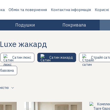
вка
Обмін та повернення
Контактна інформація
Корисні
Подушки
Покривала
 Luxe жакард
Сатин люкс
Сатин жакард
Страйп сат
 бавовна
рністю