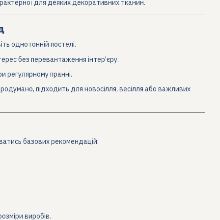
характерної для деяких декоративних тканин.
д
іть однотонній постелі.
терес без перевантаження інтер'єру.
и регулярному пранні.
продумано, підходить для новосілля, весілля або важливих
уватись базових рекомендацій:
озміри виробів.