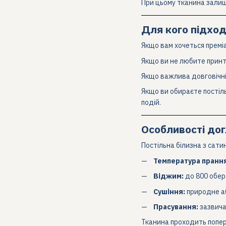
При цьому тканина залиша
Для кого підход
Якщо вам хочеться премі
Якщо ви не любите принт
Якщо важлива довговічні
Якщо ви обираєте постіль
подій.
Особливості до
Постільна білизна з сат
Температура прання
Віджим:
до 800 обер
Сушіння:
природне а
Прасування:
зазвича
Тканина проходить попере