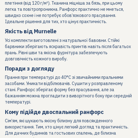
плетіння (від 120 г/м²). Тканина міцніша за бязь, при цьому
легка та повітропроникна. Ранфорс практично не мнеться,
швидко сохне і не потребує обов’язкового прасування.
Ідеальне рішення для тих, хто цінує практичність.
Якість від Murnelle
Усі комплекти виготовлені з натуральної бавовни. Стійкі
барвники зберігають яскравість принтів навіть після багатьох
прань. Рівні шви та якісна фурнітура забезпечують
довговічність кожного виробу.
Поради з догляду
Прання при температурі до 40°C зі звичайними пральними
засобами. Уникати відбілювачів. Сушити у розправленому
стані. Ранфорс зберігає форму без прасування, але за
бажанням можна прогладити з виворітного боку при середній
температурі.
Кому підійде двоспальний ранфорс
Сім’ям, які шукають якісну білизну для повсякденного
використання. Тим, хто цінує легкий догляд та практичність.
Для дачних будинків та гостьових спалень, де білизна