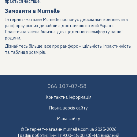
прається частіше.
Замовити в Murnelle
Інтернет-магазин Murnelle пропонує двоспальні комплекти з
ранфорсу різних дизайнів з доставкою по всій Україні.
Практична якісна білизна для щоденного комфорту вашої
родини.
Дізнайтесь більше:
все про ранфорс – щільність і практичність
та
таблиця розмірів
.
066 107-07-58
Контактна інформація
Повна версія сайту
Мапа сайту
© Інтернет-магазин murnelle.com.ua 2025-2026
Графік роботи: Пн–Пт 9:00–18:00, Сб–Нд вихідний