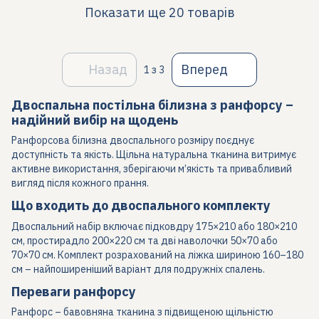
Показати ще 20 товарів
Назад
Вперед
1
з 3
Двоспальна постільна білизна з ранфорсу –
надійний вибір на щодень
Ранфорсова білизна двоспального розміру поєднує
доступність та якість. Щільна натуральна тканина витримує
активне використання, зберігаючи м’якість та привабливий
вигляд після кожного прання.
Що входить до двоспального комплекту
Двоспальний набір включає підковдру 175×210 або 180×210
см, простирадло 200×220 см та дві наволочки 50×70 або
70×70 см. Комплект розрахований на ліжка шириною 160–180
см – найпоширеніший варіант для подружніх спалень.
Переваги ранфорсу
Ранфорс – бавовняна тканина з підвищеною щільністю