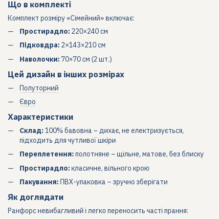
Що в комплекті
Комплект розміру «Сімейний» включає:
Простирадло:
220×240 см
Підковдра:
2×143×210 см
Наволочки:
70×70 см (2 шт.)
Цей дизайн в інших розмірах
Полуторний
Євро
Характеристики
Склад:
100% бавовна – дихає, не електризується,
підходить для чутливої шкіри
Переплетення:
полотняне – щільне, матове, без блиску
Простирадло:
класичне, вільного крою
Пакування:
ПВХ-упаковка – зручно зберігати
Як доглядати
Ранфорс невибагливий і легко переносить часті прання: