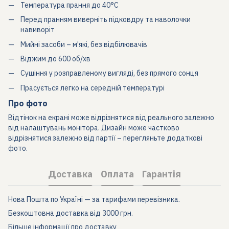
Температура прання до 40°C
Перед пранням виверніть підковдру та наволочки
навиворіт
Мийні засоби – м'які, без відбілювачів
Віджим до 600 об/хв
Сушіння у розправленому вигляді, без прямого сонця
Прасується легко на середній температурі
Про фото
Відтінок на екрані може відрізнятися від реального залежно
від налаштувань монітора. Дизайн може частково
відрізнятися залежно від партії – перегляньте додаткові
фото.
Доставка
Оплата
Гарантія
Нова Пошта по Україні — за тарифами перевізника.
Безкоштовна доставка від 3000 грн.
Більше інформації про доставку