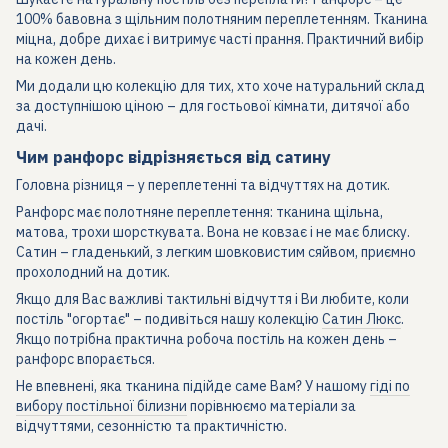
100% бавовна з щільним полотняним переплетенням. Тканина
міцна, добре дихає і витримує часті прання. Практичний вибір
на кожен день.
Ми додали цю колекцію для тих, хто хоче натуральний склад
за доступнішою ціною – для гостьової кімнати, дитячої або
дачі.
Чим ранфорс відрізняється від сатину
Головна різниця – у переплетенні та відчуттях на дотик.
Ранфорс має полотняне переплетення: тканина щільна,
матова, трохи шорсткувата. Вона не ковзає і не має блиску.
Сатин – гладенький, з легким шовковистим сяйвом, приємно
прохолодний на дотик.
Якщо для Вас важливі тактильні відчуття і Ви любите, коли
постіль "огортає" – подивіться нашу колекцію
Сатин Люкс
.
Якщо потрібна практична робоча постіль на кожен день –
ранфорс впорається.
Не впевнені, яка тканина підійде саме Вам? У нашому
гіді по
вибору постільної білизни
порівнюємо матеріали за
відчуттями, сезонністю та практичністю.