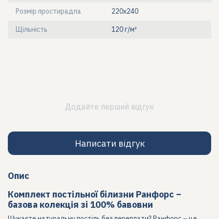
Розмір простирадла
220х240
Щільність
120 г/м²
Додайте перший відгук
Написати відгук
Опис
Комплект постільної білизни Ранфорс –
базова колекція зі 100% бавовни
Шукаєте натуральну постіль без переплати? Ранфорс – це