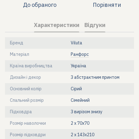
До обраного
Порівняти
Характеристики
Відгуки
Бренд
Viluta
Матеріал
Ранфорс
Країна виробництва
Україна
Дизайн і декор
З абстрактним принтом
Основний колір
Сірий
Спальний розмір
Сімейний
Підковдра
З вирізом знизу
Розмір наволочки
2 х 70х70
Розмір підковдри
2 х 143х210