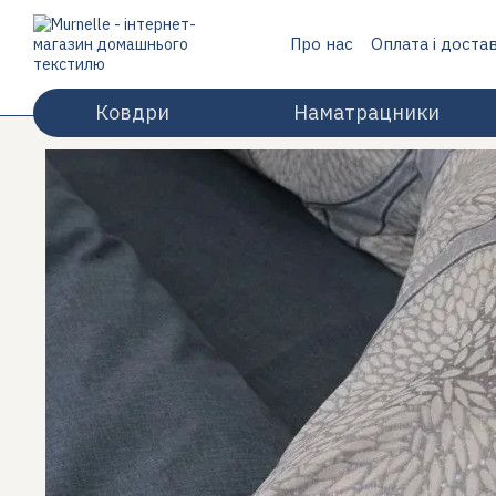
Перейти до основного контенту
Про нас
Оплата і доста
Відгуки про магазин
Ковдри
Наматрацники