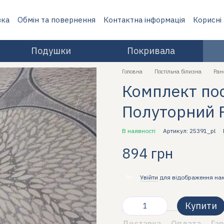
вка
Обмін та повернення
Контактна інформація
Корисні
Подушки
Покривала
Головна
Постільна білизна
Ран
Комплект пост
Полуторний 
В наявності
Артикул: 25391_pl
894 грн
%
Увійти
для відображення на
Купити
Доставка
Оплата
Гар