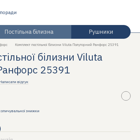
 поради
Постільна білизна
Рушники
форс
Комплект постільної білизни Viluta Полуторний Ранфорс 25391
ільної білизни Viluta
Ранфорс 25391
Написати відгук
копичувальної знижки
антія