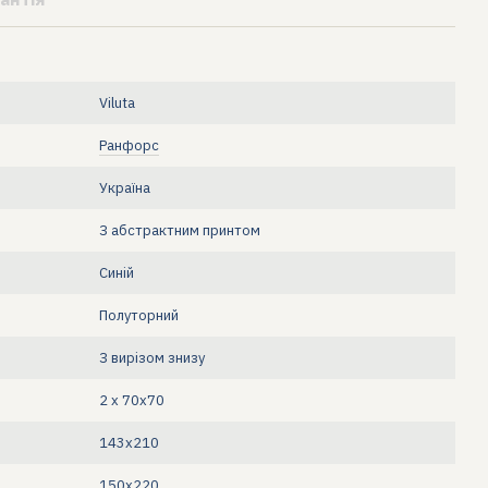
Viluta
Ранфорс
Україна
З абстрактним принтом
Синій
Полуторний
З вирізом знизу
2 х 70х70
143x210
150х220