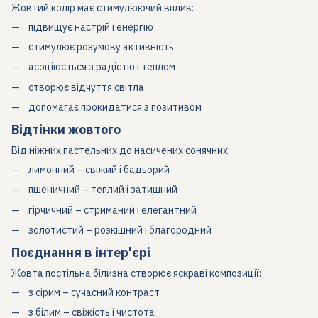
Жовтий колір має стимулюючий вплив:
підвищує настрій і енергію
стимулює розумову активність
асоціюється з радістю і теплом
створює відчуття світла
допомагає прокидатися з позитивом
Відтінки жовтого
Від ніжних пастельних до насичених сонячних:
лимонний – свіжий і бадьорий
пшеничний – теплий і затишний
гірчичний – стриманий і елегантний
золотистий – розкішний і благородний
Поєднання в інтер'єрі
Жовта постільна білизна створює яскраві композиції:
з сірим – сучасний контраст
з білим – свіжість і чистота