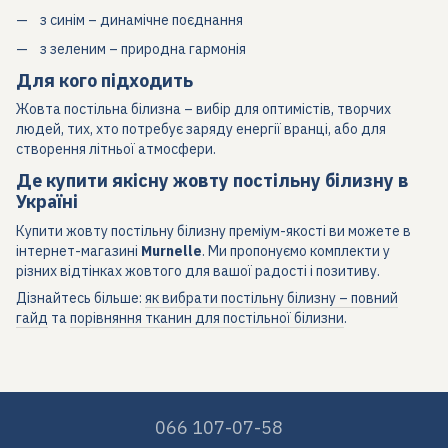
з синім – динамічне поєднання
з зеленим – природна гармонія
Для кого підходить
Жовта постільна білизна – вибір для оптимістів, творчих
людей, тих, хто потребує заряду енергії вранці, або для
створення літньої атмосфери.
Де купити якісну жовту постільну білизну в
Україні
Купити жовту постільну білизну преміум-якості ви можете в
інтернет-магазині
Murnelle
. Ми пропонуємо комплекти у
різних відтінках жовтого для вашої радості і позитиву.
Дізнайтесь більше:
як вибрати постільну білизну – повний
гайд
та
порівняння тканин для постільної білизни
.
066 107-07-58