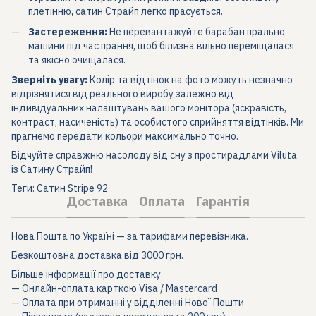
плетінню, сатин Страйп легко прасується.
Застереження:
Не перевантажуйте барабан пральної
машини під час прання, щоб білизна вільно переміщалася
та якісно очищалася.
Зверніть увагу:
Колір та відтінок на фото можуть незначно
відрізнятися від реального виробу залежно від
індивідуальних налаштувань вашого монітора (яскравість,
контраст, насиченість) та особистого сприйняття відтінків. Ми
прагнемо передати кольори максимально точно.
Відчуйте справжню насолоду від сну з простирадлами Viluta
із Сатину Страйп!
Теги: Сатин Stripe 92
Доставка
Оплата
Гарантія
Нова Пошта по Україні — за тарифами перевізника.
Безкоштовна доставка від 3000 грн.
Більше інформації про доставку
— Онлайн-оплата карткою Visa / Mastercard
— Оплата при отриманні у відділенні Нової Пошти