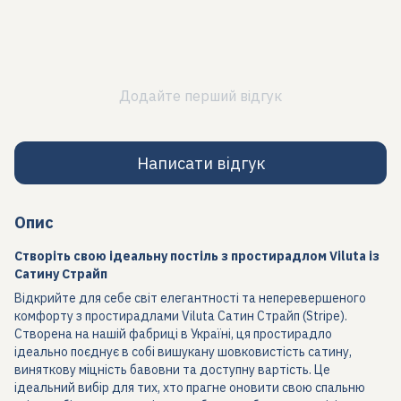
Додайте перший відгук
Написати відгук
Опис
Створіть свою ідеальну постіль з простирадлом Viluta із
Сатину Страйп
Відкрийте для себе світ елегантності та неперевершеного
комфорту з простирадлами Viluta Сатин Страйп (Stripe).
Створена на нашій фабриці в Україні, ця простирадло
ідеально поєднує в собі вишукану шовковистість сатину,
виняткову міцність бавовни та доступну вартість. Це
ідеальний вибір для тих, хто прагне оновити свою спальню