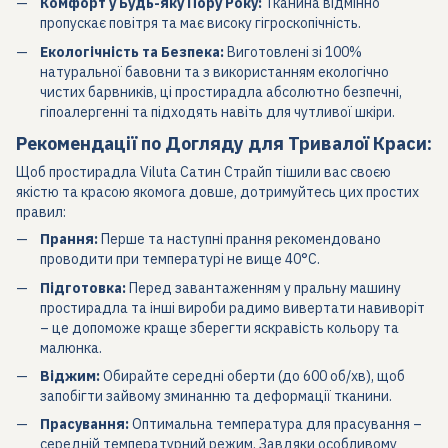
Комфорт у Будь-яку Пору Року:
Тканина відмінно
пропускає повітря та має високу гігроскопічність.
Екологічність та Безпека:
Виготовлені зі 100%
натуральної бавовни та з використанням екологічно
чистих барвників, ці простирадла абсолютно безпечні,
гіпоалергенні та підходять навіть для чутливої шкіри.
Рекомендації по Догляду для Тривалої Краси:
Щоб простирадла Viluta Сатин Страйп тішили вас своєю
якістю та красою якомога довше, дотримуйтесь цих простих
правил:
Прання:
Перше та наступні прання рекомендовано
проводити при температурі не вище 40°C.
Підготовка:
Перед завантаженням у пральну машину
простирадла та інші вироби радимо вивертати навиворіт
– це допоможе краще зберегти яскравість кольору та
малюнка.
Віджим:
Обирайте середні оберти (до 600 об/хв), щоб
запобігти зайвому зминанню та деформації тканини.
Прасування:
Оптимальна температура для прасування –
середній температурний режим. Завдяки особливому