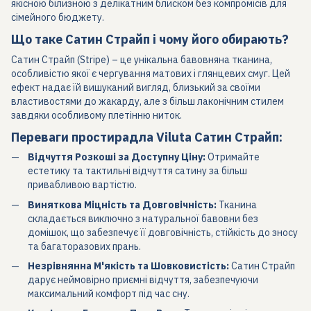
якісною білизною з делікатним блиском без компромісів для
сімейного бюджету.
Що таке Сатин Страйп і чому його обирають?
Сатин Страйп (Stripe) – це унікальна бавовняна тканина,
особливістю якої є чергування матових і глянцевих смуг. Цей
ефект надає їй вишуканий вигляд, близький за своїми
властивостями до жакарду, але з більш лаконічним стилем
завдяки особливому плетінню ниток.
Переваги простирадла Viluta Сатин Страйп:
Відчуття Розкоші за Доступну Ціну:
Отримайте
естетику та тактильні відчуття сатину за більш
привабливою вартістю.
Виняткова Міцність та Довговічність:
Тканина
складається виключно з натуральної бавовни без
домішок, що забезпечує її довговічність, стійкість до зносу
та багаторазових прань.
Незрівнянна М'якість та Шовковистість:
Сатин Страйп
дарує неймовірно приємні відчуття, забезпечуючи
максимальний комфорт під час сну.