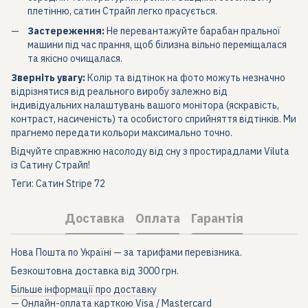
плетінню, сатин Страйп легко прасується.
Застереження:
Не перевантажуйте барабан пральної
машини під час прання, щоб білизна вільно переміщалася
та якісно очищалася.
Зверніть увагу:
Колір та відтінок на фото можуть незначно
відрізнятися від реального виробу залежно від
індивідуальних налаштувань вашого монітора (яскравість,
контраст, насиченість) та особистого сприйняття відтінків. Ми
прагнемо передати кольори максимально точно.
Відчуйте справжню насолоду від сну з простирадлами Viluta
із Сатину Страйп!
Теги: Сатин Stripe 72
Доставка
Оплата
Гарантія
Нова Пошта по Україні — за тарифами перевізника.
Безкоштовна доставка від 3000 грн.
Більше інформації про доставку
— Онлайн-оплата карткою Visa / Mastercard