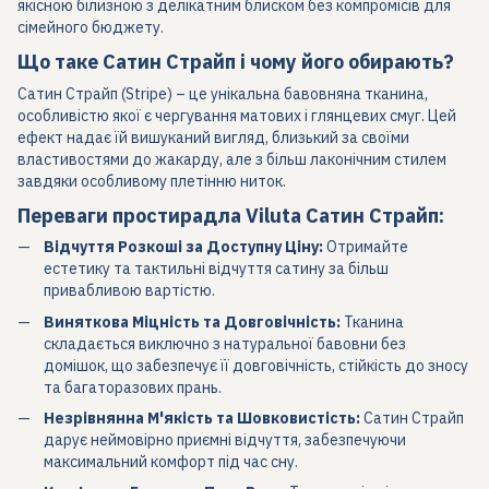
якісною білизною з делікатним блиском без компромісів для
сімейного бюджету.
Що таке Сатин Страйп і чому його обирають?
Сатин Страйп (Stripe) – це унікальна бавовняна тканина,
особливістю якої є чергування матових і глянцевих смуг. Цей
ефект надає їй вишуканий вигляд, близький за своїми
властивостями до жакарду, але з більш лаконічним стилем
завдяки особливому плетінню ниток.
Переваги простирадла Viluta Сатин Страйп:
Відчуття Розкоші за Доступну Ціну:
Отримайте
естетику та тактильні відчуття сатину за більш
привабливою вартістю.
Виняткова Міцність та Довговічність:
Тканина
складається виключно з натуральної бавовни без
домішок, що забезпечує її довговічність, стійкість до зносу
та багаторазових прань.
Незрівнянна М'якість та Шовковистість:
Сатин Страйп
дарує неймовірно приємні відчуття, забезпечуючи
максимальний комфорт під час сну.