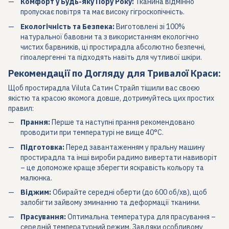
Комфорт у Будь-яку Пору Року:
Тканина відмінно
пропускає повітря та має високу гігроскопічність.
Екологічність та Безпека:
Виготовлені зі 100%
натуральної бавовни та з використанням екологічно
чистих барвників, ці простирадла абсолютно безпечні,
гіпоалергенні та підходять навіть для чутливої шкіри.
Рекомендації по Догляду для Тривалої Краси:
Щоб простирадла Viluta Сатин Страйп тішили вас своєю
якістю та красою якомога довше, дотримуйтесь цих простих
правил:
Прання:
Перше та наступні прання рекомендовано
проводити при температурі не вище 40°C.
Підготовка:
Перед завантаженням у пральну машину
простирадла та інші вироби радимо вивертати навиворіт
– це допоможе краще зберегти яскравість кольору та
малюнка.
Віджим:
Обирайте середні оберти (до 600 об/хв), щоб
запобігти зайвому зминанню та деформації тканини.
Прасування:
Оптимальна температура для прасування –
середній температурний режим. Завдяки особливому