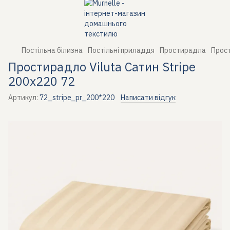
Постільна білизна
Постільні приладдя
Простирадла
Прост
Простирадло Viluta Сатин Stripe
200х220 72
Артикул:
72_stripe_pr_200*220
Написати відгук