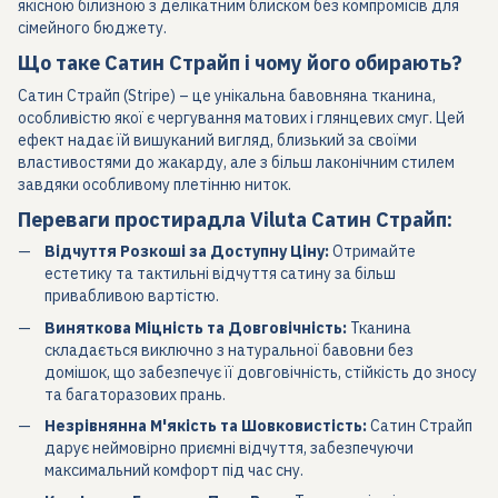
якісною білизною з делікатним блиском без компромісів для
сімейного бюджету.
Що таке Сатин Страйп і чому його обирають?
Сатин Страйп (Stripe) – це унікальна бавовняна тканина,
особливістю якої є чергування матових і глянцевих смуг. Цей
ефект надає їй вишуканий вигляд, близький за своїми
властивостями до жакарду, але з більш лаконічним стилем
завдяки особливому плетінню ниток.
Переваги простирадла Viluta Сатин Страйп:
Відчуття Розкоші за Доступну Ціну:
Отримайте
естетику та тактильні відчуття сатину за більш
привабливою вартістю.
Виняткова Міцність та Довговічність:
Тканина
складається виключно з натуральної бавовни без
домішок, що забезпечує її довговічність, стійкість до зносу
та багаторазових прань.
Незрівнянна М'якість та Шовковистість:
Сатин Страйп
дарує неймовірно приємні відчуття, забезпечуючи
максимальний комфорт під час сну.