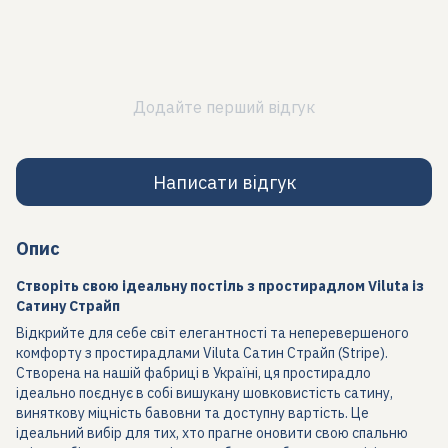
Додайте перший відгук
Написати відгук
Опис
Створіть свою ідеальну постіль з простирадлом Viluta із
Сатину Страйп
Відкрийте для себе світ елегантності та неперевершеного
комфорту з простирадлами Viluta Сатин Страйп (Stripe).
Створена на нашій фабриці в Україні, ця простирадло
ідеально поєднує в собі вишукану шовковистість сатину,
виняткову міцність бавовни та доступну вартість. Це
ідеальний вибір для тих, хто прагне оновити свою спальню