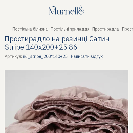
Постільна білизна
Постільні приладдя
Простирадла
Прост
Простирадло на резинці Сатин
Stripe 140х200+25 86
Артикул:
86_stripe_200*140+25
Написати відгук