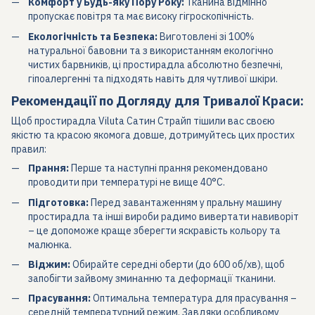
Комфорт у Будь-яку Пору Року:
Тканина відмінно
пропускає повітря та має високу гігроскопічність.
Екологічність та Безпека:
Виготовлені зі 100%
натуральної бавовни та з використанням екологічно
чистих барвників, ці простирадла абсолютно безпечні,
гіпоалергенні та підходять навіть для чутливої шкіри.
Рекомендації по Догляду для Тривалої Краси:
Щоб простирадла Viluta Сатин Страйп тішили вас своєю
якістю та красою якомога довше, дотримуйтесь цих простих
правил:
Прання:
Перше та наступні прання рекомендовано
проводити при температурі не вище 40°C.
Підготовка:
Перед завантаженням у пральну машину
простирадла та інші вироби радимо вивертати навиворіт
– це допоможе краще зберегти яскравість кольору та
малюнка.
Віджим:
Обирайте середні оберти (до 600 об/хв), щоб
запобігти зайвому зминанню та деформації тканини.
Прасування:
Оптимальна температура для прасування –
середній температурний режим. Завдяки особливому