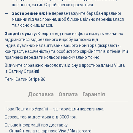
плетінню, сатин Страйп легко прасується.
Застереження:
Не перевантажуйте барабан пральної
машини під час прання, щоб білизна вільно переміщалася
та якісно очищалася.
Зверніть увагу:
Колір та відтінок на фото можуть незначно
відрізнятися від реального виробу залежно від
індивідуальних налаштувань вашого монітора (яскравість,
контраст, насиченість) та особистого сприйняття відтінків. Ми
прагнемо передати кольори максимально точно.
Відчуйте справжню насолоду від сну з простирадлами Viluta
із Сатину Страйп!
Теги: Сатин Stripe 86
Доставка
Оплата
Гарантія
Нова Пошта по Україні — за тарифами перевізника.
Безкоштовна доставка від 3000 грн.
Більше інформації про доставку
— Онлайн-оплата карткою Visa / Mastercard