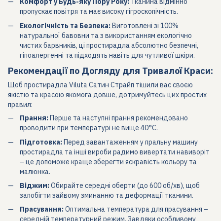
Комфорт у Будь-яку Пору Року:
Тканина відмінно
пропускає повітря та має високу гігроскопічність.
Екологічність та Безпека:
Виготовлені зі 100%
натуральної бавовни та з використанням екологічно
чистих барвників, ці простирадла абсолютно безпечні,
гіпоалергенні та підходять навіть для чутливої шкіри.
Рекомендації по Догляду для Тривалої Краси:
Щоб простирадла Viluta Сатин Страйп тішили вас своєю
якістю та красою якомога довше, дотримуйтесь цих простих
правил:
Прання:
Перше та наступні прання рекомендовано
проводити при температурі не вище 40°C.
Підготовка:
Перед завантаженням у пральну машину
простирадла та інші вироби радимо вивертати навиворіт
– це допоможе краще зберегти яскравість кольору та
малюнка.
Віджим:
Обирайте середні оберти (до 600 об/хв), щоб
запобігти зайвому зминанню та деформації тканини.
Прасування:
Оптимальна температура для прасування –
середній температурний режим. Завдяки особливому