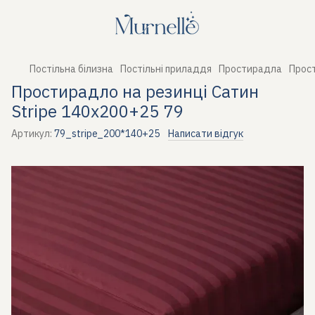
Постільна білизна
Постільні приладдя
Простирадла
Прост
Простирадло на резинці Сатин
Stripe 140х200+25 79
Артикул:
79_stripe_200*140+25
Написати відгук