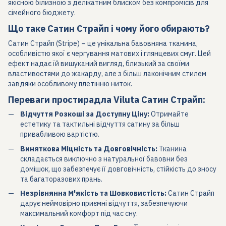
якісною білизною з делікатним блиском без компромісів для
сімейного бюджету.
Що таке Сатин Страйп і чому його обирають?
Сатин Страйп (Stripe) – це унікальна бавовняна тканина,
особливістю якої є чергування матових і глянцевих смуг. Цей
ефект надає їй вишуканий вигляд, близький за своїми
властивостями до жакарду, але з більш лаконічним стилем
завдяки особливому плетінню ниток.
Переваги простирадла Viluta Сатин Страйп:
Відчуття Розкоші за Доступну Ціну:
Отримайте
естетику та тактильні відчуття сатину за більш
привабливою вартістю.
Виняткова Міцність та Довговічність:
Тканина
складається виключно з натуральної бавовни без
домішок, що забезпечує її довговічність, стійкість до зносу
та багаторазових прань.
Незрівнянна М'якість та Шовковистість:
Сатин Страйп
дарує неймовірно приємні відчуття, забезпечуючи
максимальний комфорт під час сну.