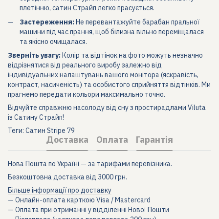
плетінню, сатин Страйп легко прасується.
Застереження:
Не перевантажуйте барабан пральної
машини під час прання, щоб білизна вільно переміщалася
та якісно очищалася.
Зверніть увагу:
Колір та відтінок на фото можуть незначно
відрізнятися від реального виробу залежно від
індивідуальних налаштувань вашого монітора (яскравість,
контраст, насиченість) та особистого сприйняття відтінків. Ми
прагнемо передати кольори максимально точно.
Відчуйте справжню насолоду від сну з простирадлами Viluta
із Сатину Страйп!
Теги: Сатин Stripe 79
Доставка
Оплата
Гарантія
Нова Пошта по Україні — за тарифами перевізника.
Безкоштовна доставка від 3000 грн.
Більше інформації про доставку
— Онлайн-оплата карткою Visa / Mastercard
— Оплата при отриманні у відділенні Нової Пошти