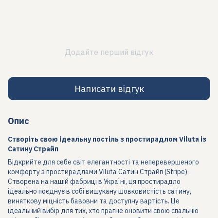
Додайте перший відгук
Написати відгук
Опис
Створіть свою ідеальну постіль з простирадлом Viluta із
Сатину Страйп
Відкрийте для себе світ елегантності та неперевершеного
комфорту з простирадлами Viluta Сатин Страйп (Stripe).
Створена на нашій фабриці в Україні, ця простирадло
ідеально поєднує в собі вишукану шовковистість сатину,
виняткову міцність бавовни та доступну вартість. Це
ідеальний вибір для тих, хто прагне оновити свою спальню