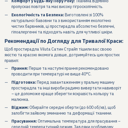
Комфорт у Будь-яку Пору Року:
Тканина відмінно
пропускає повітря та має високу гігроскопічність.
Екологічність та Безпека:
Виготовлені зі 100%
натуральної бавовни та з використанням екологічно
чистих барвників, ці простирадла абсолютно безпечні,
гіпоалергенні та підходять навіть для чутливої шкіри.
Рекомендації по Догляду для Тривалої Краси:
Щоб простирадла Viluta Сатин Страйп тішили вас своєю
якістю та красою якомога довше, дотримуйтесь цих простих
правил:
Прання:
Перше та наступні прання рекомендовано
проводити при температурі не вище 40°C.
Підготовка:
Перед завантаженням у пральну машину
простирадла та інші вироби радимо вивертати навиворіт
– це допоможе краще зберегти яскравість кольору та
малюнка.
Віджим:
Обирайте середні оберти (до 600 об/хв), щоб
запобігти зайвому зминанню та деформації тканини.
Прасування:
Оптимальна температура для прасування –
середній температурний режим. Завдяки особливому