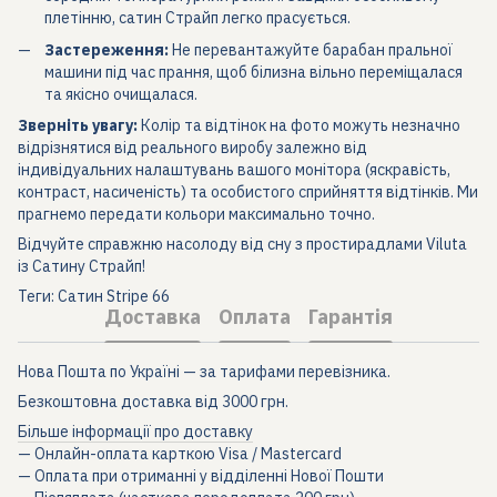
плетінню, сатин Страйп легко прасується.
Застереження:
Не перевантажуйте барабан пральної
машини під час прання, щоб білизна вільно переміщалася
та якісно очищалася.
Зверніть увагу:
Колір та відтінок на фото можуть незначно
відрізнятися від реального виробу залежно від
індивідуальних налаштувань вашого монітора (яскравість,
контраст, насиченість) та особистого сприйняття відтінків. Ми
прагнемо передати кольори максимально точно.
Відчуйте справжню насолоду від сну з простирадлами Viluta
із Сатину Страйп!
Теги: Сатин Stripe 66
Доставка
Оплата
Гарантія
Нова Пошта по Україні — за тарифами перевізника.
Безкоштовна доставка від 3000 грн.
Більше інформації про доставку
— Онлайн-оплата карткою Visa / Mastercard
— Оплата при отриманні у відділенні Нової Пошти