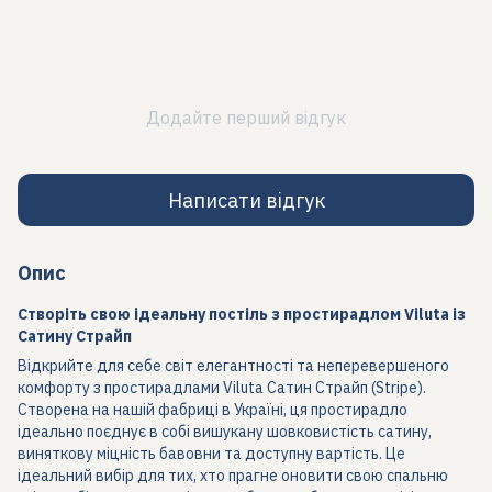
Додайте перший відгук
Написати відгук
Опис
Створіть свою ідеальну постіль з простирадлом Viluta із
Сатину Страйп
Відкрийте для себе світ елегантності та неперевершеного
комфорту з простирадлами Viluta Сатин Страйп (Stripe).
Створена на нашій фабриці в Україні, ця простирадло
ідеально поєднує в собі вишукану шовковистість сатину,
виняткову міцність бавовни та доступну вартість. Це
ідеальний вибір для тих, хто прагне оновити свою спальню