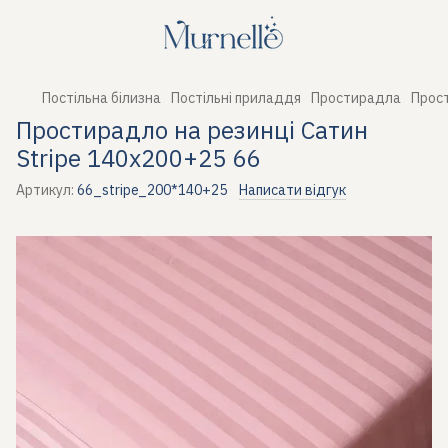
Постільна білизна
Постільні приладдя
Простирадла
Прост
Простирадло на резинці Сатин
Stripe 140х200+25 66
Артикул:
66_stripe_200*140+25
Написати відгук