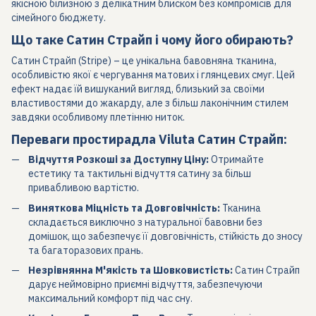
якісною білизною з делікатним блиском без компромісів для
сімейного бюджету.
Що таке Сатин Страйп і чому його обирають?
Сатин Страйп (Stripe) – це унікальна бавовняна тканина,
особливістю якої є чергування матових і глянцевих смуг. Цей
ефект надає їй вишуканий вигляд, близький за своїми
властивостями до жакарду, але з більш лаконічним стилем
завдяки особливому плетінню ниток.
Переваги простирадла Viluta Сатин Страйп:
Відчуття Розкоші за Доступну Ціну:
Отримайте
естетику та тактильні відчуття сатину за більш
привабливою вартістю.
Виняткова Міцність та Довговічність:
Тканина
складається виключно з натуральної бавовни без
домішок, що забезпечує її довговічність, стійкість до зносу
та багаторазових прань.
Незрівнянна М'якість та Шовковистість:
Сатин Страйп
дарує неймовірно приємні відчуття, забезпечуючи
максимальний комфорт під час сну.