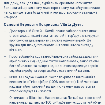
для дому, так і для дачі, турбази чи орендованого житла.
Завдяки універсальному двосторонньому дизайну покривало
легко впишеться в будь-який інтер'єр, створюючи затишок і
комфорт.
Основні Переваги Покривала Viluta Дует:
Двосторонній Дизайн:
Комбіноване забарвлення з двох
сторін дозволяє змінювати настрій інтер'єру одним рухом,
пропонуючи два варіанти стилю в одному виробі. Це
зручно для швидкого оновлення зовнішнього вигляду
кімнати.
Простьобане Квадратами:
Рівномірна стібка квадратами
(приблизно 7 см) надійно фіксує наповнювач, запобігаючи
його збиванню та зміщенню, що значно подовжує термін
служби виробу та зберігає його естетичний вигляд.
М'яка та Гладка Тканина:
Чохол покривала виконаний з
високоякісної мікрофібри (100% поліестер). Цей матеріал
надзвичайно приємний на дотик, не електризується та
створює відчуття ніжності.
Оптимальна Щільність Наповнювача:
Легкий синтепоновий
наповнювач щільністю 100 г/м² забезпечує достатній об'єм