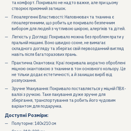
та комфорт. Покривало не надто важке, але при цьому
створює приємний затишок.
Гіпоалергенні Властивості:
Наповнювач та тканина є
гіпоалергенними, що робить це покривало безпечним
вибором для людей з чутливою шкірою, алергіків та дітей.
Легкість у Догляді:
Покривало можна без проблем прати у
пральній машині. Воно швидко сохне, не вимагає
складного догляду та зберігає свій первозданний вигляд
навіть після багаторазових прань.
Практична Окантовка:
Краї покривала акуратно оброблені
міцною окантовкою з тканини в тон основного кольору. Це
не тільки додає естетичності, а й захищає виріб від
розпускання.
Зручне Упакування:
Покривало поставляється у міцній ПВХ-
валізі з ручкою. Таке пакування дуже зручне для
зберігання, транспортування та робить його чудовим
варіантом для подарунка.
Доступні Розміри:
Полуторне:
140х210 см