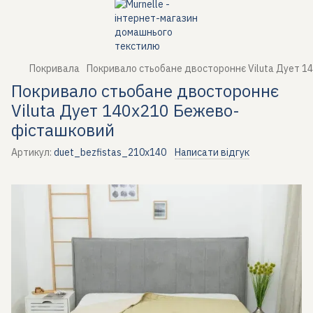
Покривала
Покривало стьобане двостороннє Viluta Дует 
Покривало стьобане двостороннє
Viluta Дует 140х210 Бежево-
фісташковий
Артикул:
duet_bezfistas_210x140
Написати відгук