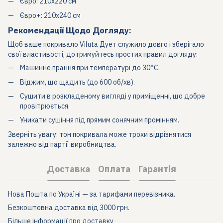
Євро:
210х220 см
Євро+:
210х240 см
Рекомендації Щодо Догляду:
Щоб ваше покривало Viluta Дует служило довго і зберігало
свої властивості, дотримуйтесь простих правил догляду:
Машинне прання при температурі до 30°С.
Віджим, що щадить (до 600 об/хв).
Сушити в розкладеному вигляді у приміщенні, що добре
провітрюється.
Уникати сушіння під прямим сонячним промінням.
Зверніть увагу:
тон покривала може трохи відрізнятися
залежно від партії виробництва.
Доставка
Оплата
Гарантія
Нова Пошта по Україні — за тарифами перевізника.
Безкоштовна доставка від 3000 грн.
Більше інформації про доставку