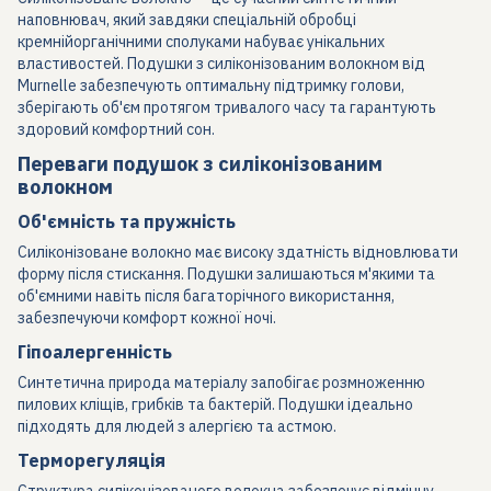
наповнювач, який завдяки спеціальній обробці
кремнійорганічними сполуками набуває унікальних
властивостей. Подушки з силіконізованим волокном від
Murnelle забезпечують оптимальну підтримку голови,
зберігають об'єм протягом тривалого часу та гарантують
здоровий комфортний сон.
Переваги подушок з силіконізованим
волокном
Об'ємність та пружність
Силіконізоване волокно має високу здатність відновлювати
форму після стискання. Подушки залишаються м'якими та
об'ємними навіть після багаторічного використання,
забезпечуючи комфорт кожної ночі.
Гіпоалергенність
Синтетична природа матеріалу запобігає розмноженню
пилових кліщів, грибків та бактерій. Подушки ідеально
підходять для людей з алергією та астмою.
Терморегуляція
Структура силіконізованого волокна забезпечує відмінну