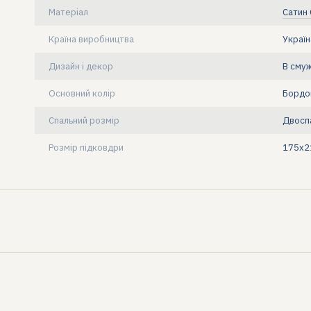
Матеріал
Сатин
Країна виробництва
Україн
Дизайн і декор
В сму
Основний колір
Бордо
Спальний розмір
Двосп
Розмір підковдри
175x2