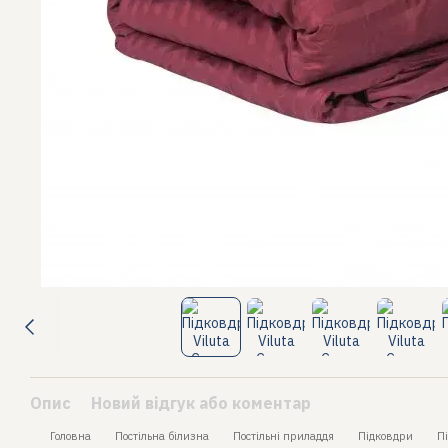
Опис
Новий відгук або коментар
Головна
Постільна білизна
Постільні приладдя
Підковдри
П