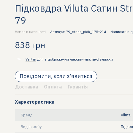
Підковдра Viluta Сатин St
79
Немає в наявності
Артикул: 79_stripe_pidk_175*214
Написати від
838 грн
%
Увійти
для відображення накопичувальної знижки
Повідомити, коли з'явиться
Доставка
Оплата
Гарантія
Характеристики
Бренд
Viluta
Вид виробу
Підко