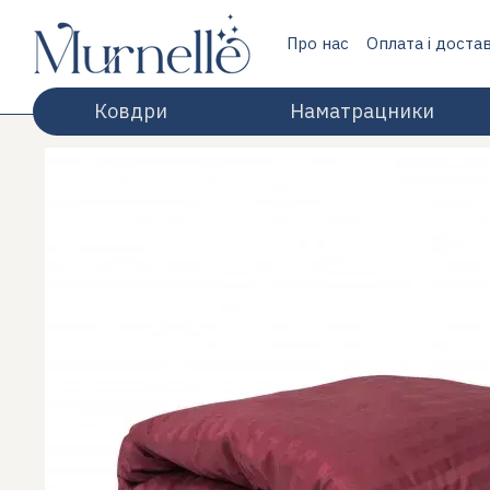
Перейти до основного контенту
Про нас
Оплата і доста
Відгуки про магазин
Ковдри
Наматрацники