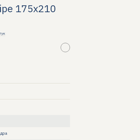
ripe 175х210
гук
вдра