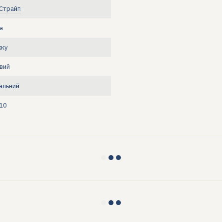
 Страйп
а
жку
вий
альний
10