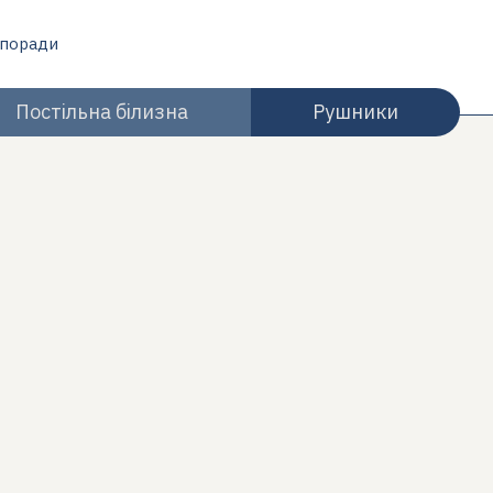
 поради
Постільна білизна
Рушники