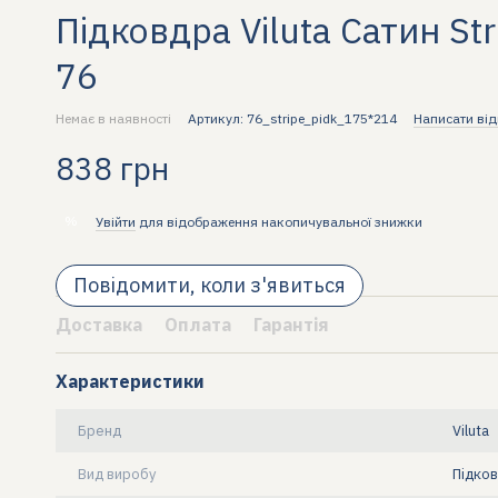
Підковдра Viluta Сатин St
76
Немає в наявності
Артикул: 76_stripe_pidk_175*214
Написати від
838 грн
%
Увійти
для відображення накопичувальної знижки
Повідомити, коли з'явиться
Доставка
Оплата
Гарантія
Характеристики
Бренд
Viluta
Вид виробу
Підко