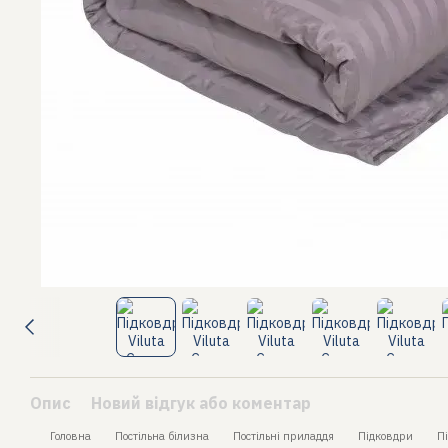
Опис
Новий відгук або коментар
Головна
Постільна білизна
Постільні приладдя
Підковдри
П