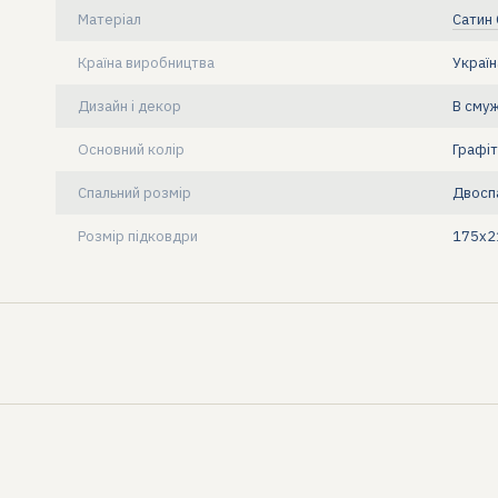
Матеріал
Сатин
Країна виробництва
Україн
Дизайн і декор
В сму
Основний колір
Графіт
Спальний розмір
Двосп
Розмір підковдри
175x2