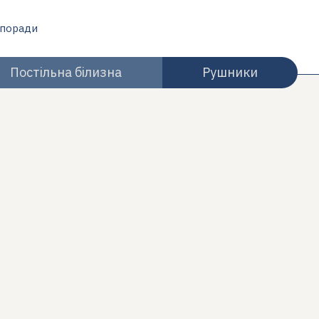
 поради
Постільна білизна
Рушники