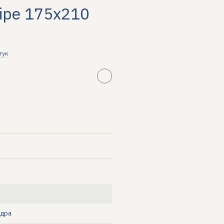
ripe 175х210
гук
вдра