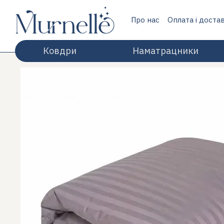
Перейти до основного контенту
Про нас
Оплата і доста
Відгуки про магазин
Ковдри
Наматрацники