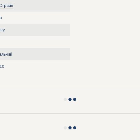
 Страйп
а
жку
альний
10