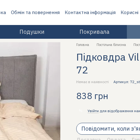
вка
Обмін та повернення
Контактна інформація
Корисні
Подушки
Покривала
Головна
Постільна білизна
Пос
Підковдра Vil
72
Немає в наявності
Артикул: 72_st
838 грн
%
Увійти
для відображення на
Повідомити, коли з'
Доставка
Оплата
Гар