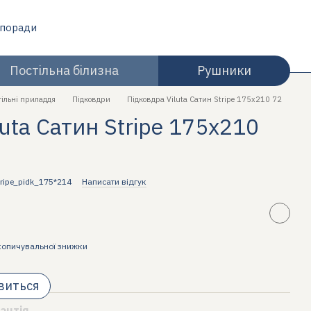
 поради
Постільна білизна
Рушники
тільні приладдя
Підковдри
Підковдра Viluta Сатин Stripe 175х210 72
uta Сатин Stripe 175х210
ripe_pidk_175*214
Написати відгук
копичувальної знижки
явиться
антія