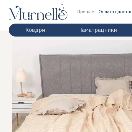
Перейти до основного контенту
Про нас
Оплата і доста
Відгуки про магазин
Ковдри
Наматрацники