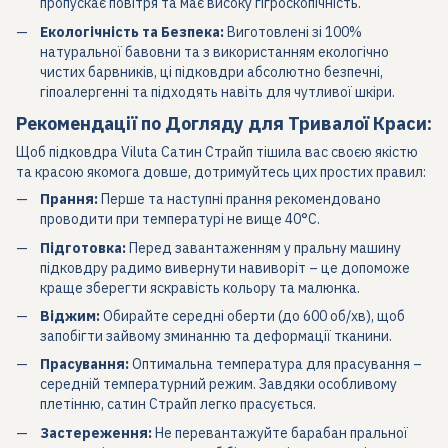
пропускає повітря та має високу гігроскопічність.
Екологічність та Безпека:
Виготовлені зі 100%
натуральної бавовни та з використанням екологічно
чистих барвників, ці підковдри абсолютно безпечні,
гіпоалергенні та підходять навіть для чутливої шкіри.
Рекомендації по Догляду для Тривалої Краси:
Щоб підковдра Viluta Сатин Страйп тішила вас своєю якістю
та красою якомога довше, дотримуйтесь цих простих правил:
Прання:
Перше та наступні прання рекомендовано
проводити при температурі не вище 40°C.
Підготовка:
Перед завантаженням у пральну машину
підковдру радимо вивернути навиворіт – це допоможе
краще зберегти яскравість кольору та малюнка.
Віджим:
Обирайте середні оберти (до 600 об/хв), щоб
запобігти зайвому зминанню та деформації тканини.
Прасування:
Оптимальна температура для прасування –
середній температурний режим. Завдяки особливому
плетінню, сатин Страйп легко прасується.
Застереження:
Не перевантажуйте барабан пральної