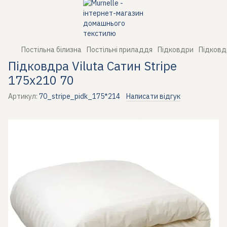
Постільна білизна
Постільні приладдя
Підковдри
Підковдр
Підковдра Viluta Сатин Stripe
175х210 70
Артикул:
70_stripe_pidk_175*214
Написати відгук