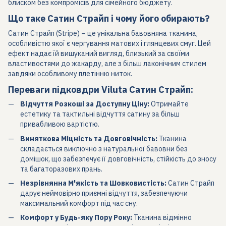
блиском без компромісів для сімейного бюджету.
Що таке Сатин Страйп і чому його обирають?
Сатин Страйп (Stripe) – це унікальна бавовняна тканина,
особливістю якої є чергування матових і глянцевих смуг. Цей
ефект надає їй вишуканий вигляд, близький за своїми
властивостями до жакарду, але з більш лаконічним стилем
завдяки особливому плетінню ниток.
Переваги підковдри Viluta Сатин Страйп:
Відчуття Розкоші за Доступну Ціну:
Отримайте
естетику та тактильні відчуття сатину за більш
привабливою вартістю.
Виняткова Міцність та Довговічність:
Тканина
складається виключно з натуральної бавовни без
домішок, що забезпечує її довговічність, стійкість до зносу
та багаторазових прань.
Незрівнянна М'якість та Шовковистість:
Сатин Страйп
дарує неймовірно приємні відчуття, забезпечуючи
максимальний комфорт під час сну.
Комфорт у Будь-яку Пору Року:
Тканина відмінно