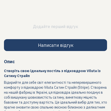
Додайте перший відгук
Написати відгук
Опис
Створіть свою ідеальну постіль з підковдрою Viluta із
Сатину Страйп
Відкрийте для себе світ елегантності та неперевершеного
комфорту з підковдрою Viluta Сатин Страйп (Stripe). Створена
на нашій фабриці в Україні, ця підковдра ідеально поєднує в
собі вишукану шовковистість сатину, виняткову міцність
бавовни та доступну вартість. Це ідеальний вибір для тих, хто
прагне оновити свою спальню якісною білизною з делікатним