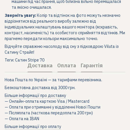
машини під час прання, щоб білизна вільно переміщалася
та якісно очищалася.
Зверніть увагу:
Колір та відтінок на фото можуть незначно
відрізнятися від реального виробу залежно від
індивідуальних налаштувань вашого монітора (яскравість,
контраст, насиченість) та особистого сприйняття відтінків. Ми
прагнемо передати кольори максимально точно.
Відчуйте справжню насолоду від сну з підковдрою Viluta із
Сатину Страйп!
Теги: Сатин Stripe 70
Доставка
Оплата
Гарантія
Нова Пошта по Україні — за тарифами перевізника.
Безкоштовна доставка від 3000 грн.
Більше інформації про доставку
— Онлайн-оплата карткою Visa / Mastercard
— Оплата при отриманні у відділенні Нової Пошти
— Післяплата (часткова передоплата 200 грн)
— Оплата на IBAN
Більше інформації про оплату