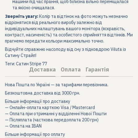
машини під час прання, щоб білизна вільно переміщалася
та якісно очищалася.
Зверніть увагу:
Колір та відтінок на фото можуть незначно
відрізнятися від реального виробу залежно від
індивідуальних налаштувань вашого монітора (яскравість,
контраст, насиченість) та особистого сприйняття відтінків. Ми
прагнемо передати кольори максимально точно.
Відчуйте справжню насолоду від сну з підковдрою Viluta із
Сатину Страйп!
Теги: Сатин Stripe 77
Доставка
Оплата
Гарантія
Нова Пошта по Україні — за тарифами перевізника.
Безкоштовна доставка від 3000 грн.
Більше інформації про доставку
— Онлайн-оплата карткою Visa / Mastercard
— Оплата при отриманні у відділенні Нової Пошти
— Післяплата (часткова передоплата 200 грн)
— Оплата на IBAN
Більше інформації про оплату