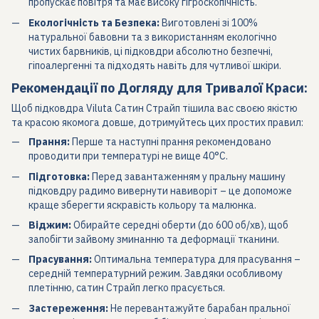
пропускає повітря та має високу гігроскопічність.
Екологічність та Безпека:
Виготовлені зі 100%
натуральної бавовни та з використанням екологічно
чистих барвників, ці підковдри абсолютно безпечні,
гіпоалергенні та підходять навіть для чутливої шкіри.
Рекомендації по Догляду для Тривалої Краси:
Щоб підковдра Viluta Сатин Страйп тішила вас своєю якістю
та красою якомога довше, дотримуйтесь цих простих правил:
Прання:
Перше та наступні прання рекомендовано
проводити при температурі не вище 40°C.
Підготовка:
Перед завантаженням у пральну машину
підковдру радимо вивернути навиворіт – це допоможе
краще зберегти яскравість кольору та малюнка.
Віджим:
Обирайте середні оберти (до 600 об/хв), щоб
запобігти зайвому зминанню та деформації тканини.
Прасування:
Оптимальна температура для прасування –
середній температурний режим. Завдяки особливому
плетінню, сатин Страйп легко прасується.
Застереження:
Не перевантажуйте барабан пральної