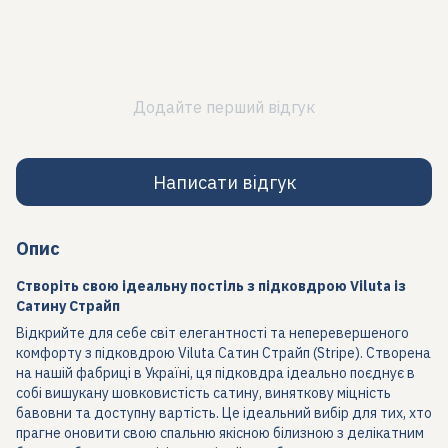
Додайте перший відгук
Написати відгук
Опис
Створіть свою ідеальну постіль з підковдрою Viluta із
Сатину Страйп
Відкрийте для себе світ елегантності та неперевершеного
комфорту з підковдрою Viluta Сатин Страйп (Stripe). Створена
на нашій фабриці в Україні, ця підковдра ідеально поєднує в
собі вишукану шовковистість сатину, виняткову міцність
бавовни та доступну вартість. Це ідеальний вибір для тих, хто
прагне оновити свою спальню якісною білизною з делікатним