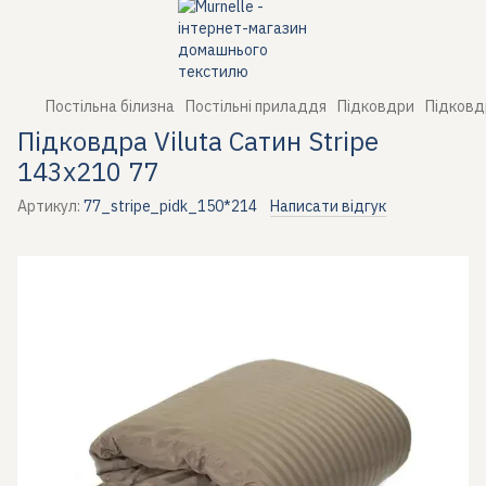
Постільна білизна
Постільні приладдя
Підковдри
Підковдр
Підковдра Viluta Сатин Stripe
143х210 77
Артикул:
77_stripe_pidk_150*214
Написати відгук