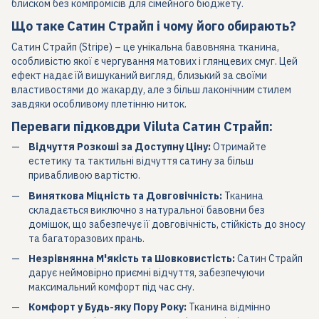
блиском без компромісів для сімейного бюджету.
Що таке Сатин Страйп і чому його обирають?
Сатин Страйп (Stripe) – це унікальна бавовняна тканина,
особливістю якої є чергування матових і глянцевих смуг. Цей
ефект надає їй вишуканий вигляд, близький за своїми
властивостями до жакарду, але з більш лаконічним стилем
завдяки особливому плетінню ниток.
Переваги підковдри Viluta Сатин Страйп:
Відчуття Розкоші за Доступну Ціну:
Отримайте
естетику та тактильні відчуття сатину за більш
привабливою вартістю.
Виняткова Міцність та Довговічність:
Тканина
складається виключно з натуральної бавовни без
домішок, що забезпечує її довговічність, стійкість до зносу
та багаторазових прань.
Незрівнянна М'якість та Шовковистість:
Сатин Страйп
дарує неймовірно приємні відчуття, забезпечуючи
максимальний комфорт під час сну.
Комфорт у Будь-яку Пору Року:
Тканина відмінно