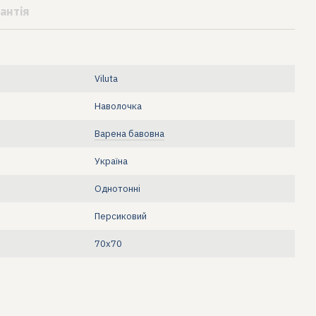
антія
Viluta
Наволочка
Варена бавовна
Україна
Однотонні
Персиковий
70х70