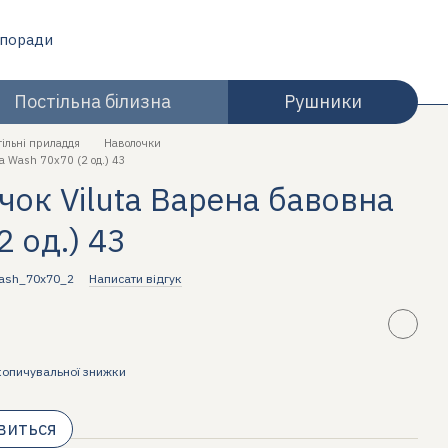
 поради
Постільна білизна
Рушники
тільні приладдя
Наволочки
а Wash 70х70 (2 од.) 43
чок Viluta Варена бавовна
2 од.) 43
wash_70x70_2
Написати відгук
копичувальної знижки
явиться