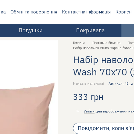
вка
Обмін та повернення
Контактна інформація
Корисні
Подушки
Покривала
Головна
Постільна білизна
Пос
Набір наволочок Viluta Варена бавовн
Набір наволо
Wash 70х70 (
Немає в наявності
Артикул: 43_
333 грн
%
Увійти
для відображення на
Повідомити, коли з'