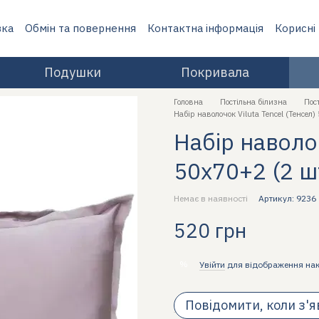
вка
Обмін та повернення
Контактна інформація
Корисні
Подушки
Покривала
Головна
Постільна білизна
Пос
Набір наволочок Viluta Tencel (Тенсел)
Набір наволоч
50х70+2 (2 ш
Немає в наявності
Артикул: 9236
520 грн
%
Увійти
для відображення на
Повідомити, коли з'