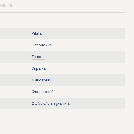
антія
Viluta
Наволочка
Тенсел
Україна
Однотонні
Фіолетовий
2 х 50х70 з вухами 2