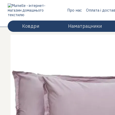
Перейти до основного контенту
Про нас
Оплата і доста
Відгуки про магазин
Ковдри
Наматрацники