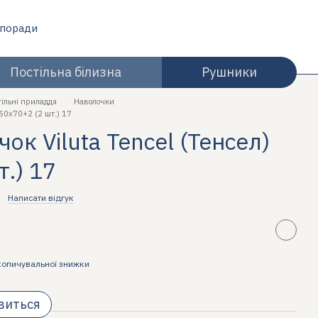
 поради
Постільна білизна
Рушники
тільні приладдя
Наволочки
 50х70+2 (2 шт.) 17
ок Viluta Tencel (Тенсел)
т.) 17
Написати відгук
копичувальної знижки
явиться