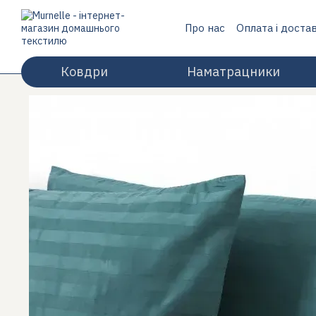
Перейти до основного контенту
Про нас
Оплата і доста
Відгуки про магазин
Ковдри
Наматрацники