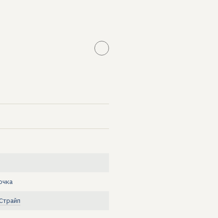
очка
 Страйп