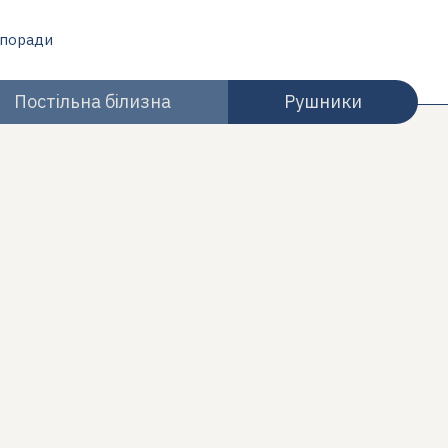
 поради
Постільна білизна
Рушники