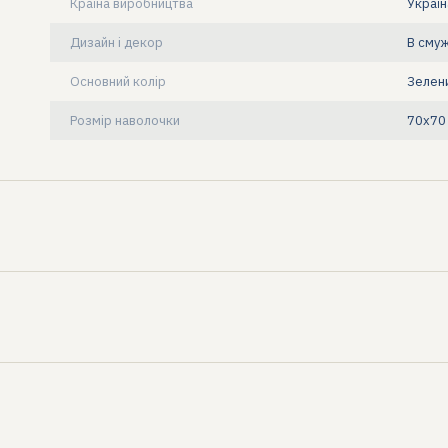
Країна виробництва
Україн
Дизайн і декор
В сму
Основний колір
Зелен
Розмір наволочки
70х70