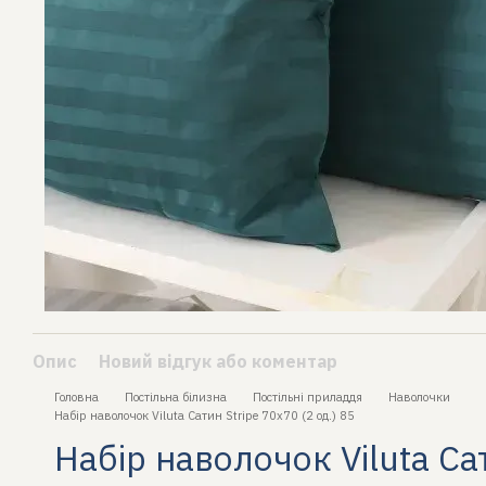
Опис
Новий відгук або коментар
Головна
Постільна білизна
Постільні приладдя
Наволочки
Набір наволочок Viluta Сатин Stripe 70х70 (2 од.) 85
Набір наволочок Viluta Са