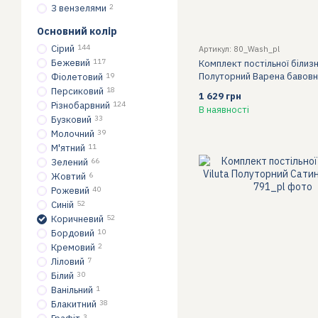
З вензелями
2
Основний колір
Сірий
144
Артикул: 80_Wash_pl
Бежевий
117
Комплект постільної білизн
Полуторний Варена бавовн
Фіолетовий
19
Персиковий
18
1 629 грн
Різнобарвний
124
В наявності
Бузковий
33
Молочний
39
М'ятний
11
Зелений
66
Жовтий
6
Рожевий
40
Синій
52
Коричневий
52
Бордовий
10
Кремовий
2
Ліловий
7
Білий
30
Ванільний
1
Блакитний
38
3