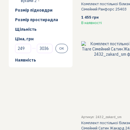
вухами 2
1
Комплект постільної білизн
Сімейний Ранфорс 25403
Розмір підковдри
1 455 грн
Розмір простирадла
В наявності
Щільність
Ціна, грн
Від Ціна, грн
До Ціна, грн
ОК
Наявність
Артикул: 2432_zakard_sm
Комплект постільної білизн
Сімейний Сатин Жакард 2