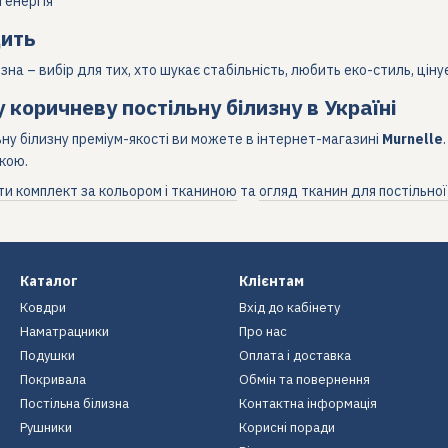
 енергія
дить
зна – вибір для тих, хто шукає стабільність, любить еко-стиль, цін
 коричневу постільну білизну в Україні
ну білизну преміум-якості ви можете в інтернет-магазині
Murnelle
кою.
ти комплект за кольором і тканиною
та
огляд тканин для постільної
Каталог
Клієнтам
Ковдри
Вхід до кабінету
Наматрацники
Про нас
Подушки
Оплата і доставка
Покривала
Обмін та повернення
Постільна білизна
Контактна інформація
Рушники
Корисні поради