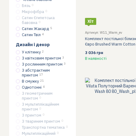
Бязь
0
Мікрофібра
0
Сатин Єгипетська
Хіт
бавовна
0
Сатин Жакард
5
Артикул: W11_Warm_ev
Сатин Твіл
4
Комплект постільної білизн
Євро Brushed Warm Cotton
Дизайн і декор
У клітинку
2
3 036 грн
З квітковим принтом
3
В наявності
З рослинним принтом
3
З абстрактним
принтом
17
В смужку
21
Однотонні
4
З геометричним
принтом
0
З мультиплікаційним
принтом
0
З принтом
0
З твариним принтом
0
Транспортна тематика
0
Мультиплікаційний
0