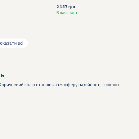
2 157 грн
В наявності
оказати всі
ть
. Коричневий колір створює атмосферу надійності, спокою і