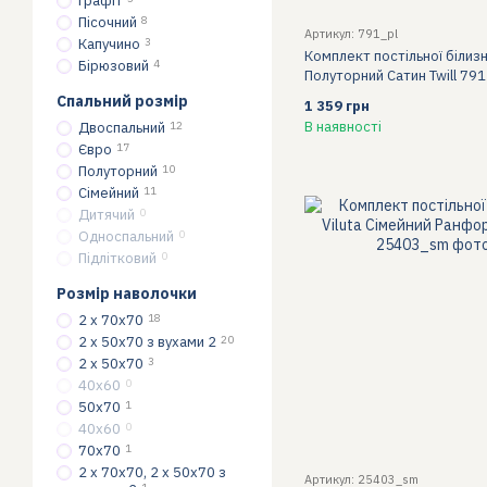
Графіт
Пісочний
8
Артикул: 791_pl
Капучино
3
Комплект постільної білизн
Бірюзовий
4
Полуторний Сатин Twill 791
Спальний розмір
1 359 грн
В наявності
Двоспальний
12
Євро
17
Полуторний
10
Сімейний
11
Дитячий
0
Односпальний
0
Підлітковий
0
Розмір наволочки
2 х 70х70
18
2 х 50х70 з вухами 2
20
2 х 50х70
3
40х60
0
50х70
1
40x60
0
70х70
1
2 х 70х70, 2 х 50х70 з
Артикул: 25403_sm