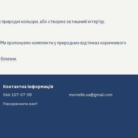
ує природні кольори, або створює затишний інтер'єр.
. Ми пропонуємо комплекти у природних відтінках коричневого
 білизни
.
Контактна інформація
066 107-07-58
murnelle.ua@gmail.com
Передзвонити вам?