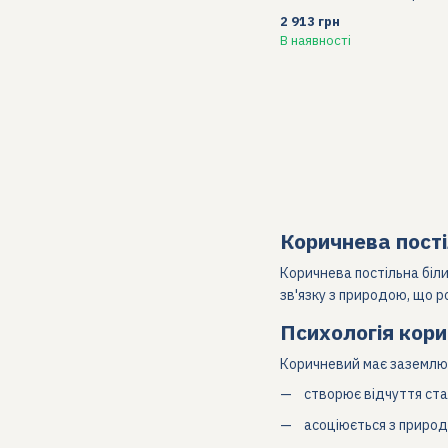
2 913 грн
В наявності
Коричнева пості
Коричнева постільна біли
зв'язку з природою, що р
Психологія кор
Коричневий має заземлю
створює відчуття стаб
асоціюється з природ