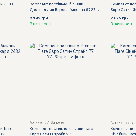
и Viluta
Комплект постільної білизни
Комплект пост
Двоспальний Варена бавовна 8727
Євро Сатин 
Кориця
2 199 грн
2 625 грн
В наявності
В наявності
Артикул: 77_Stripe_ev
Артикул: 77_St
и Tiare
Комплект постільної білизни Tiare
Комплект пост
432
Євро Сатин Страйп 77
Сімейний Сат