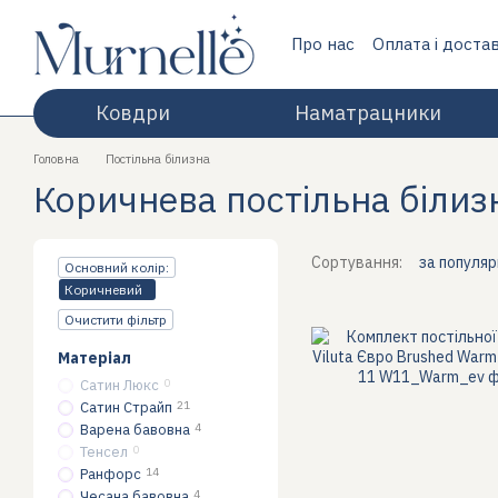
Перейти до основного контенту
Про нас
Оплата і доста
Відгуки про магазин
Ковдри
Наматрацники
Головна
Постільна білизна
Коричнева постільна білиз
Сортування:
за популя
Основний колір:
Коричневий
Очистити фільтр
Матеріал
Сатин Люкс
0
Сатин Страйп
21
Варена бавовна
4
Тенсел
0
Ранфорс
14
Чесана бавовна
4