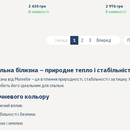
2 430 грн
2 976 грн
В наявності
В наявності
Назад
1
2
3
Вперед
П
льна білизна – природне тепло і стабільніс
зна від Murnelle – це втілення природності, стабільності і затишку
обить його ідеальним для спальні.
ичневого кольору
ючий вплив:
ільності і безпеки
ою і землею