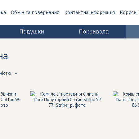
вка
Обмін та повернення
Контактна інформація
Корисні
Подушки
Покривала
на
рністю