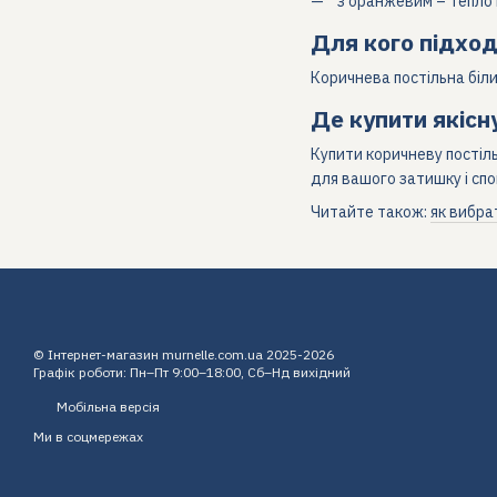
з оранжевим – тепло і
Для кого підхо
Коричнева постільна біли
Де купити якісну
Купити коричневу постіль
для вашого затишку і спо
Читайте також:
як вибра
© Інтернет-магазин murnelle.com.ua 2025-2026
Графік роботи: Пн–Пт 9:00–18:00, Сб–Нд вихідний
Мобільна версія
Ми в соцмережах