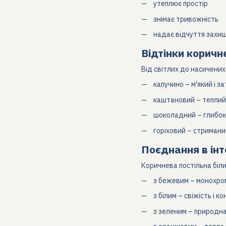
утеплює простір
знімає тривожність
надає відчуття захи
Відтінки коричн
Від світлих до насичених
капучино – м'який і з
каштановий – теплий
шоколадний – глибок
горіховий – стримани
Поєднання в інт
Коричнева постільна біли
з бежевим – монохро
з білим – свіжість і к
з зеленим – природна