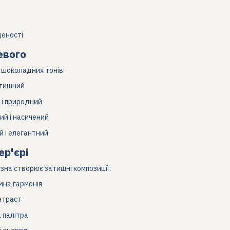
щеності
евого
 шоколадних тонів:
атишний
 і природний
ий і насичений
й і елегантний
ер'єрі
зна створює затишні композиції:
мна гармонія
онтраст
 палітра