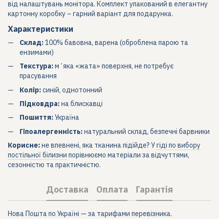
від налаштувань монітора. Комплект упакований в елегантну
картонну коробку – гарний варіант для подарунка.
Характеристики
Склад:
100% бавовна, варена (оброблена парою та
ензимами)
Текстура:
мʼяка «жата» поверхня, не потребує
прасування
Колір:
синій, однотонний
Підковдра:
на блискавці
Пошиття:
Україна
Гіпоалергенність:
натуральний склад, безпечні барвники
Корисне:
не впевнені, яка тканина підійде? У
гіді по вибору
постільної білизни
порівнюємо матеріали за відчуттями,
сезонністю та практичністю.
Доставка
Оплата
Гарантія
Нова Пошта по Україні — за тарифами перевізника.