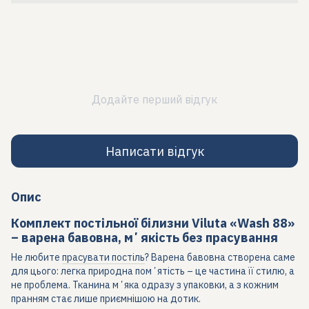
Додайте перший відгук
Написати відгук
Опис
Комплект постільної білизни Viluta «Wash 88»
– варена бавовна, мʼякість без прасування
Не любите
прасувати постіль
? Варена бавовна створена саме
для цього: легка природна помʼятість – це частина її стилю, а
не проблема. Тканина мʼяка одразу з упаковки, а з кожним
пранням стає лише приємнішою на дотик.