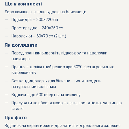
Що в комплекті
Євро комплект з підковдрою на блискавці:
Підковдра – 200×220 см
Простирадло – 240×260 см
Наволочки – 50×70 см (2 шт.)
Як доглядати
Перед пранням виверніть підковдру та наволочки
навиворіт
Прання – делікатний режим при 30°C, без агресивних
відбілювачів
Без кондиціонерів для білизни – вони шкодять
натуральним волокнам
Віджим – до 600 обертів на хвилину
Прасувати не обовʼязково – легка помʼятість є частиною
стилю
Про фото
Відтінок на екрані може відрізнятися від реального залежно