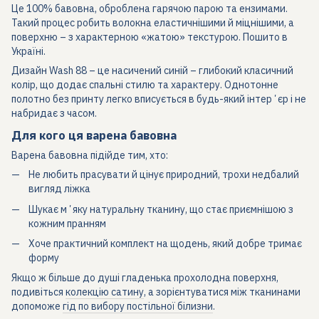
Це 100% бавовна, оброблена гарячою парою та ензимами.
Такий процес робить волокна еластичнішими й міцнішими, а
поверхню – з характерною «жатою» текстурою. Пошито в
Україні.
Дизайн Wash 88 – це насичений синій – глибокий класичний
колір, що додає спальні стилю та характеру. Однотонне
полотно без принту легко вписується в будь-який інтерʼєр і не
набридає з часом.
Для кого ця варена бавовна
Варена бавовна підійде тим, хто:
Не любить прасувати й цінує природний, трохи недбалий
вигляд ліжка
Шукає мʼяку натуральну тканину, що стає приємнішою з
кожним пранням
Хоче практичний комплект на щодень, який добре тримає
форму
Якщо ж більше до душі гладенька прохолодна поверхня,
подивіться
колекцію сатину
, а зорієнтуватися між тканинами
допоможе
гід по вибору постільної білизни
.