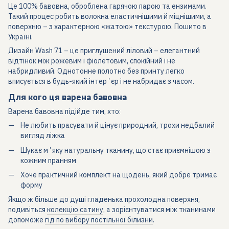
Це 100% бавовна, оброблена гарячою парою та ензимами.
Такий процес робить волокна еластичнішими й міцнішими, а
поверхню – з характерною «жатою» текстурою. Пошито в
Україні.
Дизайн Wash 71 – це приглушений ліловий – елегантний
відтінок між рожевим і фіолетовим, спокійний і не
набридливий. Однотонне полотно без принту легко
вписується в будь-який інтерʼєр і не набридає з часом.
Для кого ця варена бавовна
Варена бавовна підійде тим, хто:
Не любить прасувати й цінує природний, трохи недбалий
вигляд ліжка
Шукає мʼяку натуральну тканину, що стає приємнішою з
кожним пранням
Хоче практичний комплект на щодень, який добре тримає
форму
Якщо ж більше до душі гладенька прохолодна поверхня,
подивіться
колекцію сатину
, а зорієнтуватися між тканинами
допоможе
гід по вибору постільної білизни
.