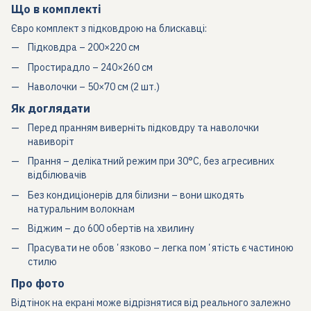
Що в комплекті
Євро комплект з підковдрою на блискавці:
Підковдра – 200×220 см
Простирадло – 240×260 см
Наволочки – 50×70 см (2 шт.)
Як доглядати
Перед пранням виверніть підковдру та наволочки
навиворіт
Прання – делікатний режим при 30°C, без агресивних
відбілювачів
Без кондиціонерів для білизни – вони шкодять
натуральним волокнам
Віджим – до 600 обертів на хвилину
Прасувати не обовʼязково – легка помʼятість є частиною
стилю
Про фото
Відтінок на екрані може відрізнятися від реального залежно