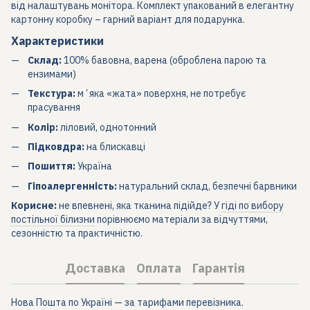
від налаштувань монітора. Комплект упакований в елегантну
картонну коробку – гарний варіант для подарунка.
Характеристики
Склад:
100% бавовна, варена (оброблена парою та
ензимами)
Текстура:
мʼяка «жата» поверхня, не потребує
прасування
Колір:
ліловий, однотонний
Підковдра:
на блискавці
Пошиття:
Україна
Гіпоалергенність:
натуральний склад, безпечні барвники
Корисне:
не впевнені, яка тканина підійде? У
гіді по вибору
постільної білизни
порівнюємо матеріали за відчуттями,
сезонністю та практичністю.
Доставка
Оплата
Гарантія
Нова Пошта по Україні — за тарифами перевізника.