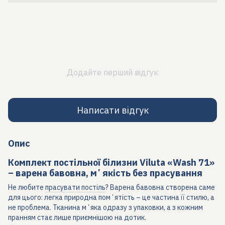
Додайте перший відгук
Написати відгук
Опис
Комплект постільної білизни Viluta «Wash 71»
– варена бавовна, мʼякість без прасування
Не любите
прасувати постіль
? Варена бавовна створена саме
для цього: легка природна помʼятість – це частина її стилю, а
не проблема. Тканина мʼяка одразу з упаковки, а з кожним
пранням стає лише приємнішою на дотик.