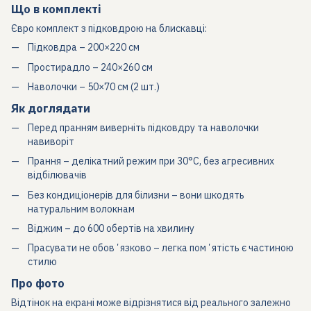
Що в комплекті
Євро комплект з підковдрою на блискавці:
Підковдра – 200×220 см
Простирадло – 240×260 см
Наволочки – 50×70 см (2 шт.)
Як доглядати
Перед пранням виверніть підковдру та наволочки
навиворіт
Прання – делікатний режим при 30°C, без агресивних
відбілювачів
Без кондиціонерів для білизни – вони шкодять
натуральним волокнам
Віджим – до 600 обертів на хвилину
Прасувати не обовʼязково – легка помʼятість є частиною
стилю
Про фото
Відтінок на екрані може відрізнятися від реального залежно