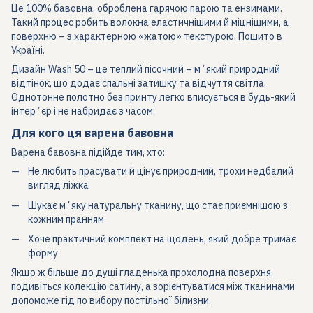
Це 100% бавовна, оброблена гарячою парою та ензимами.
Такий процес робить волокна еластичнішими й міцнішими, а
поверхню – з характерною «жатою» текстурою. Пошито в
Україні.
Дизайн Wash 50 – це теплий пісочний – мʼякий природний
відтінок, що додає спальні затишку та відчуття світла.
Однотонне полотно без принту легко вписується в будь-який
інтерʼєр і не набридає з часом.
Для кого ця варена бавовна
Варена бавовна підійде тим, хто:
Не любить прасувати й цінує природний, трохи недбалий
вигляд ліжка
Шукає мʼяку натуральну тканину, що стає приємнішою з
кожним пранням
Хоче практичний комплект на щодень, який добре тримає
форму
Якщо ж більше до душі гладенька прохолодна поверхня,
подивіться
колекцію сатину
, а зорієнтуватися між тканинами
допоможе
гід по вибору постільної білизни
.