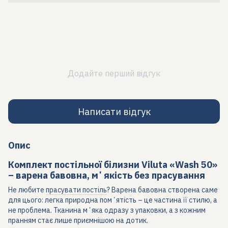
Додайте перший відгук
Написати відгук
Опис
Комплект постільної білизни Viluta «Wash 50»
– варена бавовна, мʼякість без прасування
Не любите
прасувати постіль
? Варена бавовна створена саме
для цього: легка природна помʼятість – це частина її стилю, а
не проблема. Тканина мʼяка одразу з упаковки, а з кожним
пранням стає лише приємнішою на дотик.