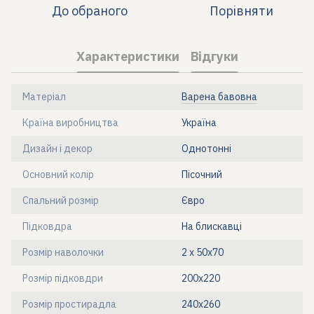
До обраного
Порівняти
Характеристики
Відгуки
Матеріал
Варена бавовна
Країна виробництва
Україна
Дизайн і декор
Однотонні
Основний колір
Пісочний
Спальний розмір
Євро
Підковдра
На блискавці
Розмір наволочки
2 х 50х70
Розмір підковдри
200х220
Розмір простирадла
240х260