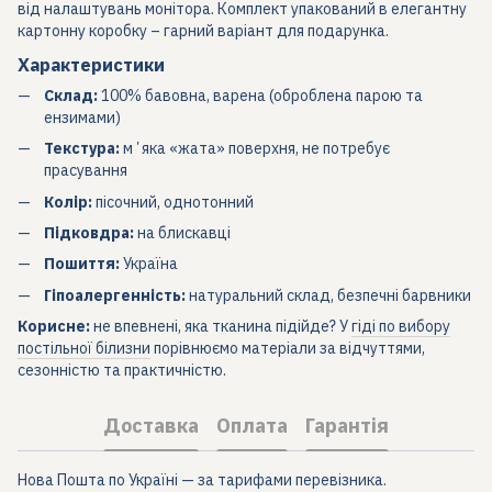
від налаштувань монітора. Комплект упакований в елегантну
картонну коробку – гарний варіант для подарунка.
Характеристики
Склад:
100% бавовна, варена (оброблена парою та
ензимами)
Текстура:
мʼяка «жата» поверхня, не потребує
прасування
Колір:
пісочний, однотонний
Підковдра:
на блискавці
Пошиття:
Україна
Гіпоалергенність:
натуральний склад, безпечні барвники
Корисне:
не впевнені, яка тканина підійде? У
гіді по вибору
постільної білизни
порівнюємо матеріали за відчуттями,
сезонністю та практичністю.
Доставка
Оплата
Гарантія
Нова Пошта по Україні — за тарифами перевізника.