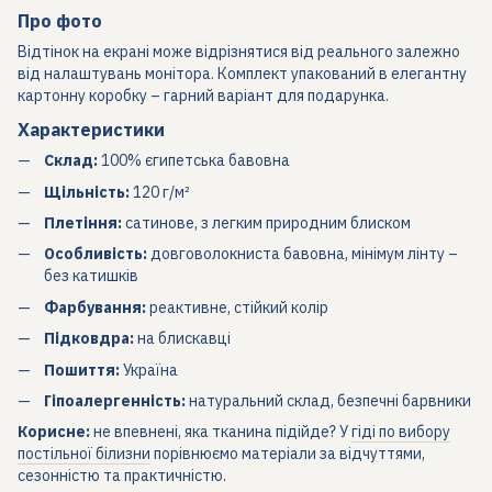
Про фото
Відтінок на екрані може відрізнятися від реального залежно
від налаштувань монітора. Комплект упакований в елегантну
картонну коробку – гарний варіант для подарунка.
Характеристики
Склад:
100% єгипетська бавовна
Щільність:
120 г/м²
Плетіння:
сатинове, з легким природним блиском
Особливість:
довговолокниста бавовна, мінімум лінту –
без катишків
Фарбування:
реактивне, стійкий колір
Підковдра:
на блискавці
Пошиття:
Україна
Гіпоалергенність:
натуральний склад, безпечні барвники
Корисне:
не впевнені, яка тканина підійде? У
гіді по вибору
постільної білизни
порівнюємо матеріали за відчуттями,
сезонністю та практичністю.