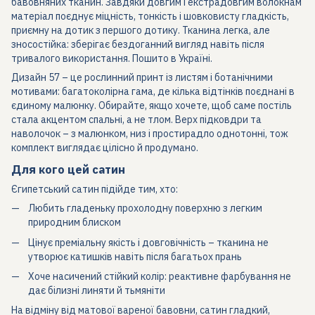
бавовняних тканин. Завдяки довгим і екстрадовгим волокнам
матеріал поєднує міцність, тонкість і шовковисту гладкість,
приємну на дотик з першого дотику. Тканина легка, але
зносостійка: зберігає бездоганний вигляд навіть після
тривалого використання. Пошито в Україні.
Дизайн 57 – це рослинний принт із листям і ботанічними
мотивами: багатоколірна гама, де кілька відтінків поєднані в
єдиному малюнку. Обирайте, якщо хочете, щоб саме постіль
стала акцентом спальні, а не тлом. Верх підковдри та
наволочок – з малюнком, низ і простирадло однотонні, тож
комплект виглядає цілісно й продумано.
Для кого цей сатин
Єгипетський сатин підійде тим, хто:
Любить гладеньку прохолодну поверхню з легким
природним блиском
Цінує преміальну якість і довговічність – тканина не
утворює катишків навіть після багатьох прань
Хоче насичений стійкий колір: реактивне фарбування не
дає білизні линяти й тьмяніти
На відміну від матової
вареної бавовни
, сатин гладкий,