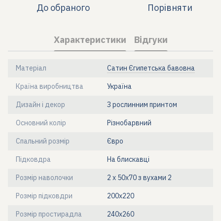
До обраного
Порівняти
Характеристики
Відгуки
Матеріал
Сатин Єгипетська бавовна
Країна виробництва
Україна
Дизайн і декор
З рослинним принтом
Основний колір
Різнобарвний
Спальний розмір
Євро
Підковдра
На блискавці
Розмір наволочки
2 х 50х70 з вухами 2
Розмір підковдри
200x220
Розмір простирадла
240x260