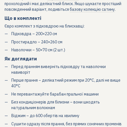
прохолодний і має делікатний блиск. Якщо шукаєте простіший
повсякденний варіант, подивіться
базову колекцію сатину
.
Що в комплекті
Євро комплект з підковдрою на блискавці:
Підковдра – 200×220 см
Простирадло – 240×260 см
Наволочки – 50×70 см (2 шт.)
Як доглядати
Перед пранням виверніть підковдру та наволочки
навиворіт
Перше прання – делікатний режим при 20°C, далі не вище
40°C
Не перевантажуйте барабан пральної машини
Без кондиціонерів для білизни – вони шкодять
натуральним волокнам
Віджим – до 600 обертів на хвилину
Сушити одразу після прання, без прямих сонячних променів