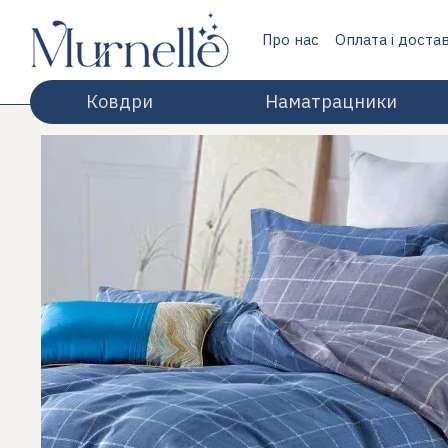
Перейти до основного контенту
Про нас
Оплата і доста
Відгуки про магазин
Ковдри
Наматрацники