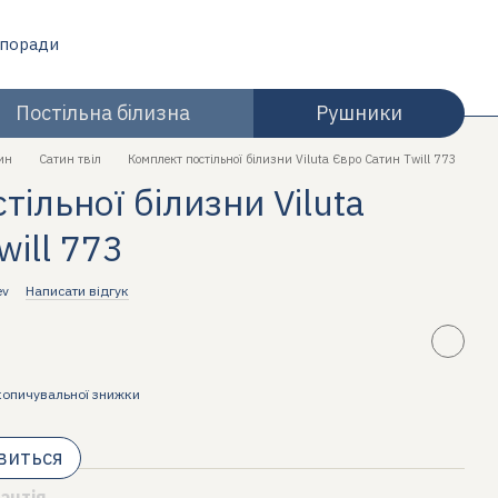
 поради
Постільна білизна
Рушники
ин
Сатин твіл
Комплект постільної білизни Viluta Євро Сатин Twill 773
ільної білизни Viluta
will 773
ev
Написати відгук
копичувальної знижки
явиться
антія