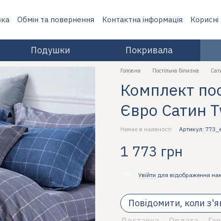
вка
Обмін та повернення
Контактна інформація
Корисні
Подушки
Покривала
Головна
Постільна білизна
Сат
Комплект пост
Євро Сатин T
Немає в наявності
Артикул: 773_
1 773 грн
%
Увійти
для відображення на
Повідомити, коли з'
Доставка
Оплата
Гар