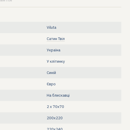
Viluta
Сатин Твіл
Україна
У клітинку
Синій
Євро
На блискавці
2 х 70х70
200х220
220х240