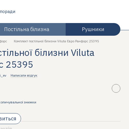
 поради
Постільна білизна
Рушники
форс
Комплект постільної білизни Viluta Євро Ранфорс 25395
ільної білизни Viluta
с 25395
5_ev
Написати відгук
копичувальної знижки
явиться
антія