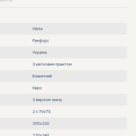
Viluta
Ранфорс
Україна
З квітковим принтом
Блакитний
Євро
З вирізом знизу
2 х 70х70
200х220
220х240