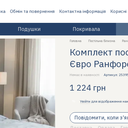
вка
Обмін та повернення
Контактна інформація
Корисні
Подушки
Покривала
Головна
Постільна білизна
Ран
Комплект пост
Євро Ранфор
Немає в наявності
Артикул: 2539
1 224 грн
%
Увійти
для відображення на
Повідомити, коли з'
Доставка
Оплата
Гар