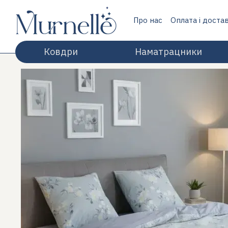
Перейти до основного контенту
Про нас
Оплата і доста
Відгуки про магазин
Ковдри
Наматрацники