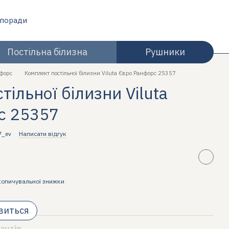
 поради
Постільна білизна
Рушники
форс
Комплект постільної білизни Viluta Євро Ранфорс 25357
ільної білизни Viluta
с 25357
7_ev
Написати відгук
копичувальної знижки
явиться
антія