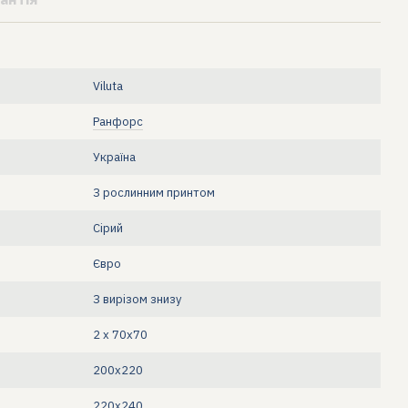
Viluta
Ранфорс
Україна
З рослинним принтом
Сірий
Євро
З вирізом знизу
2 х 70х70
200х220
220х240