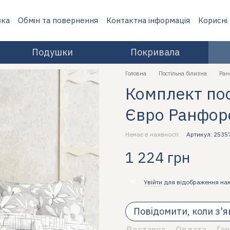
вка
Обмін та повернення
Контактна інформація
Корисні
Подушки
Покривала
Головна
Постільна білизна
Ран
Комплект пост
Євро Ранфор
Немає в наявності
Артикул: 2535
1 224 грн
%
Увійти
для відображення на
Повідомити, коли з'
Доставка
Оплата
Гар