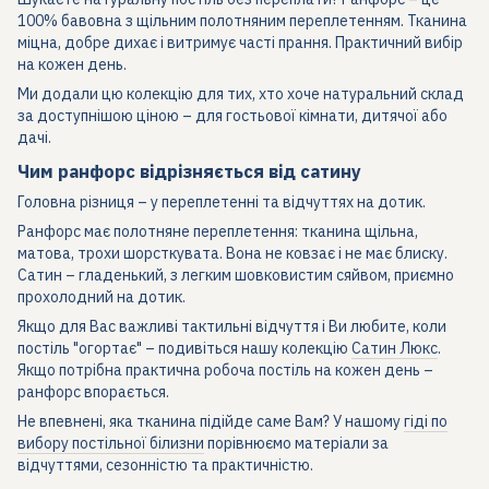
100% бавовна з щільним полотняним переплетенням. Тканина
міцна, добре дихає і витримує часті прання. Практичний вибір
на кожен день.
Ми додали цю колекцію для тих, хто хоче натуральний склад
за доступнішою ціною – для гостьової кімнати, дитячої або
дачі.
Чим ранфорс відрізняється від сатину
Головна різниця – у переплетенні та відчуттях на дотик.
Ранфорс має полотняне переплетення: тканина щільна,
матова, трохи шорсткувата. Вона не ковзає і не має блиску.
Сатин – гладенький, з легким шовковистим сяйвом, приємно
прохолодний на дотик.
Якщо для Вас важливі тактильні відчуття і Ви любите, коли
постіль "огортає" – подивіться нашу колекцію
Сатин Люкс
.
Якщо потрібна практична робоча постіль на кожен день –
ранфорс впорається.
Не впевнені, яка тканина підійде саме Вам? У нашому
гіді по
вибору постільної білизни
порівнюємо матеріали за
відчуттями, сезонністю та практичністю.