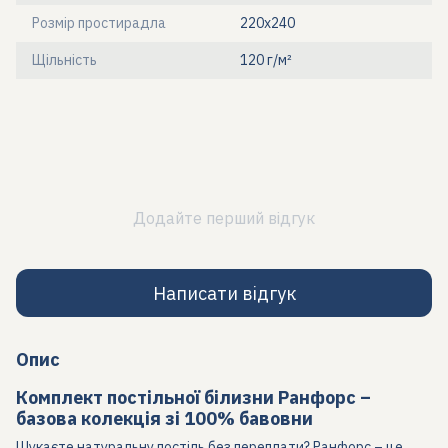
Розмір простирадла
220х240
Щільність
120 г/м²
Додайте перший відгук
Написати відгук
Опис
Комплект постільної білизни Ранфорс –
базова колекція зі 100% бавовни
Шукаєте натуральну постіль без переплати? Ранфорс – це