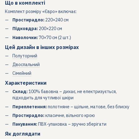
Що в комплекті
Комплект розміру «Євро» включає:
Простирадло:
220×240 см
Підковдра:
200×220 см
Наволочки:
70×70 см (2 шт.)
Цей дизайн в інших розмірах
Полуторний
Двоспальний
Сімейний
Характеристики
Склад:
100% бавовна – дихає, не електризується,
підходить для чутливої шкіри
Переплетення:
полотняне – щільне, матове, без блиску
Простирадло:
класичне, вільного крою
Пакування:
ПВХ-упаковка – зручно зберігати
Як доглядати