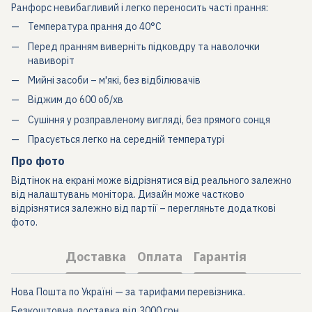
Ранфорс невибагливий і легко переносить часті прання:
Температура прання до 40°C
Перед пранням виверніть підковдру та наволочки
навиворіт
Мийні засоби – м'які, без відбілювачів
Віджим до 600 об/хв
Сушіння у розправленому вигляді, без прямого сонця
Прасується легко на середній температурі
Про фото
Відтінок на екрані може відрізнятися від реального залежно
від налаштувань монітора. Дизайн може частково
відрізнятися залежно від партії – перегляньте додаткові
фото.
Доставка
Оплата
Гарантія
Нова Пошта по Україні — за тарифами перевізника.
Безкоштовна доставка від 3000 грн.