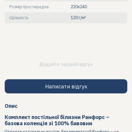
Розмір простирадла
220х240
Щільність
120 г/м²
Додайте перший відгук
Написати відгук
Опис
Комплект постільної білизни Ранфорс –
базова колекція зі 100% бавовни
Шукаєте натуральну постіль без переплати? Ранфорс – це