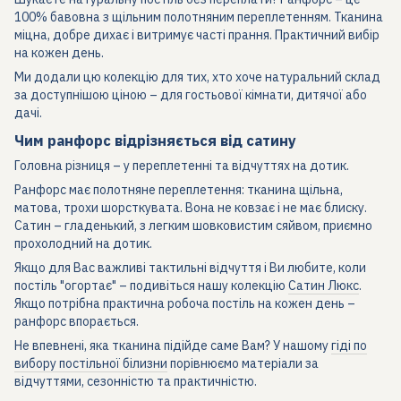
100% бавовна з щільним полотняним переплетенням. Тканина
міцна, добре дихає і витримує часті прання. Практичний вибір
на кожен день.
Ми додали цю колекцію для тих, хто хоче натуральний склад
за доступнішою ціною – для гостьової кімнати, дитячої або
дачі.
Чим ранфорс відрізняється від сатину
Головна різниця – у переплетенні та відчуттях на дотик.
Ранфорс має полотняне переплетення: тканина щільна,
матова, трохи шорсткувата. Вона не ковзає і не має блиску.
Сатин – гладенький, з легким шовковистим сяйвом, приємно
прохолодний на дотик.
Якщо для Вас важливі тактильні відчуття і Ви любите, коли
постіль "огортає" – подивіться нашу колекцію
Сатин Люкс
.
Якщо потрібна практична робоча постіль на кожен день –
ранфорс впорається.
Не впевнені, яка тканина підійде саме Вам? У нашому
гіді по
вибору постільної білизни
порівнюємо матеріали за
відчуттями, сезонністю та практичністю.