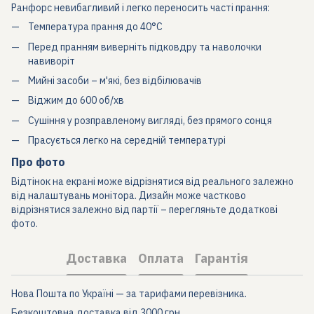
Ранфорс невибагливий і легко переносить часті прання:
Температура прання до 40°C
Перед пранням виверніть підковдру та наволочки
навиворіт
Мийні засоби – м'які, без відбілювачів
Віджим до 600 об/хв
Сушіння у розправленому вигляді, без прямого сонця
Прасується легко на середній температурі
Про фото
Відтінок на екрані може відрізнятися від реального залежно
від налаштувань монітора. Дизайн може частково
відрізнятися залежно від партії – перегляньте додаткові
фото.
Доставка
Оплата
Гарантія
Нова Пошта по Україні — за тарифами перевізника.
Безкоштовна доставка від 3000 грн.