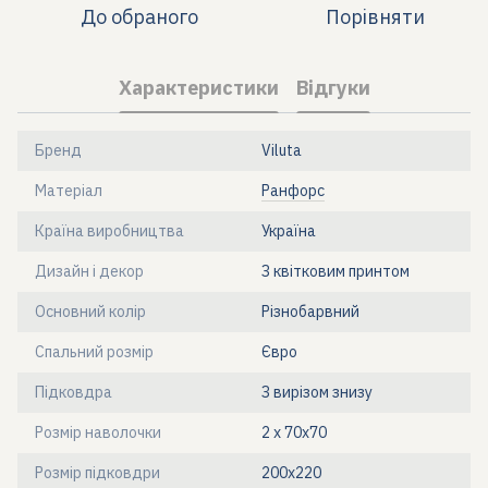
До обраного
Порівняти
Характеристики
Відгуки
Бренд
Viluta
Матеріал
Ранфорс
Країна виробництва
Україна
Дизайн і декор
З квітковим принтом
Основний колір
Різнобарвний
Спальний розмір
Євро
Підковдра
З вирізом знизу
Розмір наволочки
2 х 70х70
Розмір підковдри
200х220