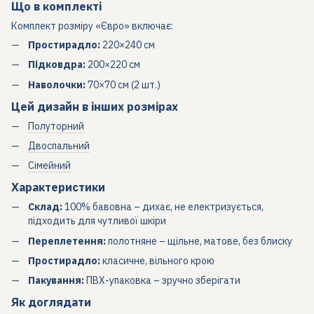
Що в комплекті
Комплект розміру «Євро» включає:
Простирадло:
220×240 см
Підковдра:
200×220 см
Наволочки:
70×70 см (2 шт.)
Цей дизайн в інших розмірах
Полуторний
Двоспальний
Сімейний
Характеристики
Склад:
100% бавовна – дихає, не електризується,
підходить для чутливої шкіри
Переплетення:
полотняне – щільне, матове, без блиску
Простирадло:
класичне, вільного крою
Пакування:
ПВХ-упаковка – зручно зберігати
Як доглядати