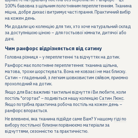
100% бавовна з щільним полотняним переплетенням. Тканина
міцна, добре дихає і витримує часті прання. Практичний вибір
на кожен день.
Ми додали цю колекцію для тих, хто хоче натуральний склад
за доступнішою ціною – для гостьової кімнати, дитячої або
дачі.
Чим ранфорс відрізняється від сатину
Головна різниця – у переплетенні та відчуттях на дотик.
Ранфорс має полотняне переплетення: тканина щільна,
матова, трохи шорсткувата. Вона не ковзає і не має блиску.
Сатин – гладенький, з легким шовковистим сяйвом, приємно
прохолодний на дотик.
Якщо для Вас важливі тактильні відчуття і Ви любите, коли
постіль "огортає" – подивіться нашу колекцію
Сатин Люкс
.
Якщо потрібна практична робоча постіль на кожен день –
ранфорс впорається.
Не впевнені, яка тканина підійде саме Вам? У нашому
гіді по
вибору постільної білизни
порівнюємо матеріали за
відчуттями, сезонністю та практичністю.