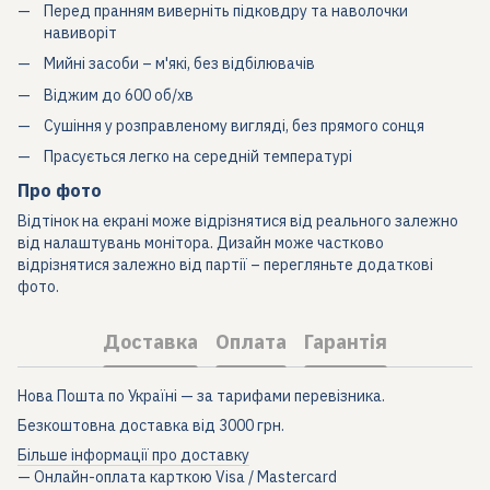
Перед пранням виверніть підковдру та наволочки
навиворіт
Мийні засоби – м'які, без відбілювачів
Віджим до 600 об/хв
Сушіння у розправленому вигляді, без прямого сонця
Прасується легко на середній температурі
Про фото
Відтінок на екрані може відрізнятися від реального залежно
від налаштувань монітора. Дизайн може частково
відрізнятися залежно від партії – перегляньте додаткові
фото.
Доставка
Оплата
Гарантія
Нова Пошта по Україні — за тарифами перевізника.
Безкоштовна доставка від 3000 грн.
Більше інформації про доставку
— Онлайн-оплата карткою Visa / Mastercard