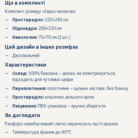
Що в комплекті
Комплект розміру «Євро» включає:
Простирадло:
220×240 см
Підковдра:
200×220 см
Наволочки:
70×70 см (2 шт.)
Цей дизайн в інших розмірах
Двоспальний
Характеристики
Склад:
100% бавовна – дихає, не електризується,
підходить для чутливої шкіри
Переплетення:
полотняне – щільне, матове, без блиску
Простирадло:
класичне, вільного крою
Пакування:
ПВХ-упаковка – зручно зберігати
Як доглядати
Ранфорс невибагливий і легко переносить часті прання:
Температура прання до 40°C