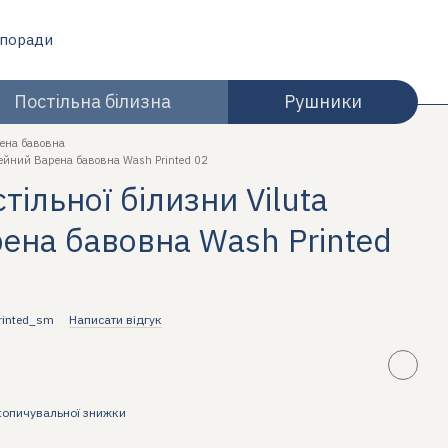
 поради
Постільна білизна
Рушники
ена бавовна
імейний Варена бавовна Wash Printed 02
ільної білизни Viluta
ена бавовна Wash Printed
rinted_sm
Написати відгук
копичувальної знижки