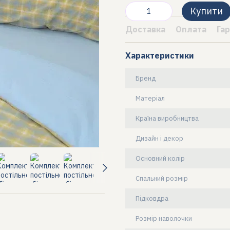
Купити
Доставка
Оплата
Гар
Характеристики
Бренд
Матеріал
Країна виробництва
Дизайн і декор
Основний колір
Спальний розмір
Підковдра
Розмір наволочки