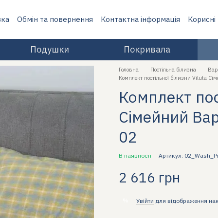
вка
Обмін та повернення
Контактна інформація
Корисні
Подушки
Покривала
Головна
Постільна білизна
Вар
Комплект постільної білизни Viluta С
Комплект пост
Сімейний Вар
02
В наявності
Артикул: 02_Wash_P
2 616 грн
%
Увійти
для відображення на