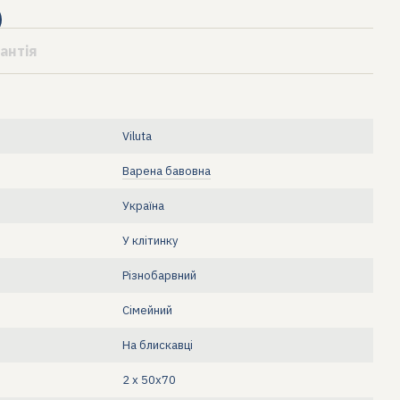
антія
Viluta
Варена бавовна
Україна
У клітинку
Різнобарвний
Сімейний
На блискавці
2 х 50х70