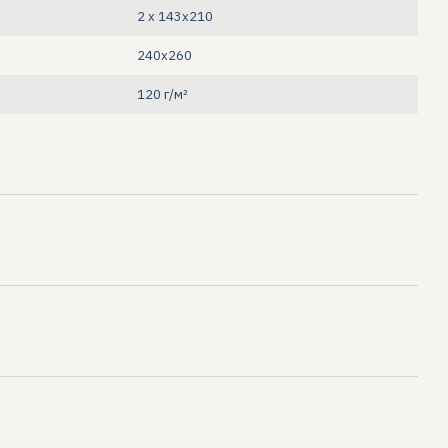
2 х 143х210
240х260
120 г/м²