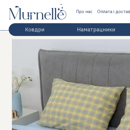
Перейти до основного контенту
Про нас
Оплата і доста
Відгуки про магазин
Ковдри
Наматрацники