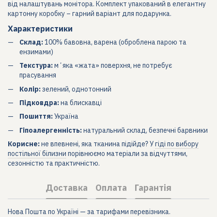
від налаштувань монітора. Комплект упакований в елегантну
картонну коробку – гарний варіант для подарунка.
Характеристики
Склад:
100% бавовна, варена (оброблена парою та
ензимами)
Текстура:
мʼяка «жата» поверхня, не потребує
прасування
Колір:
зелений, однотонний
Підковдра:
на блискавці
Пошиття:
Україна
Гіпоалергенність:
натуральний склад, безпечні барвники
Корисне:
не впевнені, яка тканина підійде? У
гіді по вибору
постільної білизни
порівнюємо матеріали за відчуттями,
сезонністю та практичністю.
Доставка
Оплата
Гарантія
Нова Пошта по Україні — за тарифами перевізника.