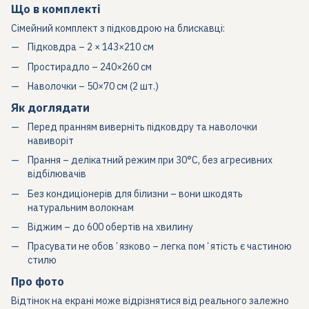
Що в комплекті
Сімейний комплект з підковдрою на блискавці:
Підковдра – 2 × 143×210 см
Простирадло – 240×260 см
Наволочки – 50×70 см (2 шт.)
Як доглядати
Перед пранням виверніть підковдру та наволочки
навиворіт
Прання – делікатний режим при 30°C, без агресивних
відбілювачів
Без кондиціонерів для білизни – вони шкодять
натуральним волокнам
Віджим – до 600 обертів на хвилину
Прасувати не обовʼязково – легка помʼятість є частиною
стилю
Про фото
Відтінок на екрані може відрізнятися від реального залежно