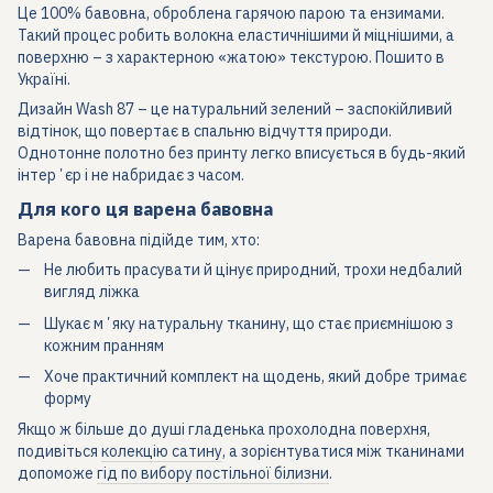
Це 100% бавовна, оброблена гарячою парою та ензимами.
Такий процес робить волокна еластичнішими й міцнішими, а
поверхню – з характерною «жатою» текстурою. Пошито в
Україні.
Дизайн Wash 87 – це натуральний зелений – заспокійливий
відтінок, що повертає в спальню відчуття природи.
Однотонне полотно без принту легко вписується в будь-який
інтерʼєр і не набридає з часом.
Для кого ця варена бавовна
Варена бавовна підійде тим, хто:
Не любить прасувати й цінує природний, трохи недбалий
вигляд ліжка
Шукає мʼяку натуральну тканину, що стає приємнішою з
кожним пранням
Хоче практичний комплект на щодень, який добре тримає
форму
Якщо ж більше до душі гладенька прохолодна поверхня,
подивіться
колекцію сатину
, а зорієнтуватися між тканинами
допоможе
гід по вибору постільної білизни
.