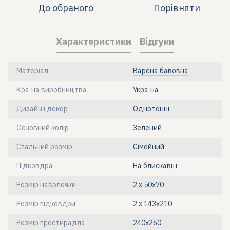
До обраного
Порівняти
Характеристики
Відгуки
Матеріал
Варена бавовна
Країна виробництва
Україна
Дизайн і декор
Однотонні
Основний колір
Зелений
Спальний розмір
Сімейний
Підковдра
На блискавці
Розмір наволочки
2 х 50х70
Розмір підковдри
2 х 143х210
Розмір простирадла
240х260