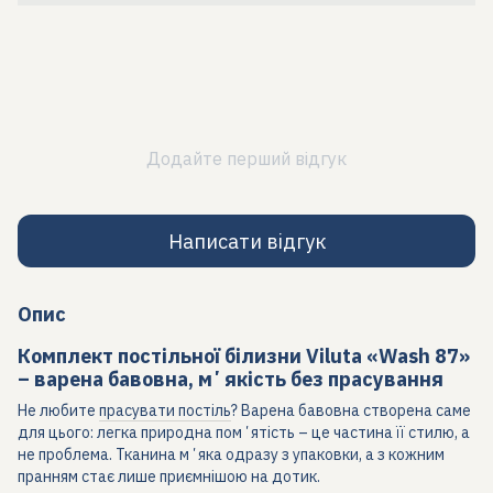
Додайте перший відгук
Написати відгук
Опис
Комплект постільної білизни Viluta «Wash 87»
– варена бавовна, мʼякість без прасування
Не любите
прасувати постіль
? Варена бавовна створена саме
для цього: легка природна помʼятість – це частина її стилю, а
не проблема. Тканина мʼяка одразу з упаковки, а з кожним
пранням стає лише приємнішою на дотик.