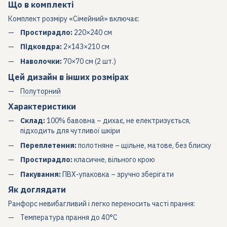
Що в комплекті
Комплект розміру «Сімейний» включає:
Простирадло:
220×240 см
Підковдра:
2×143×210 см
Наволочки:
70×70 см (2 шт.)
Цей дизайн в інших розмірах
Полуторний
Характеристики
Склад:
100% бавовна – дихає, не електризується,
підходить для чутливої шкіри
Переплетення:
полотняне – щільне, матове, без блиску
Простирадло:
класичне, вільного крою
Пакування:
ПВХ-упаковка – зручно зберігати
Як доглядати
Ранфорс невибагливий і легко переносить часті прання:
Температура прання до 40°C