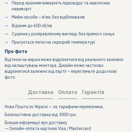
Перед пранням виверніть підковдру та наволочки
навиворіт
Мийні засоби – м'які, без відбілювачів
Віджим до 600 об/хв
Сушіння у розправленому вигляді, без прямого сонця
Прасується легко на середній температурі
Про фото
Відтінок на екрані може відрізнятися від реального залежно
від налаштувань монітора. Дизайн може частково
відрізнятися залежно від партії – перегляньте додаткові
фото.
Доставка
Оплата
Гарантія
Нова Пошта по Україні — за тарифами перевізника.
Безкоштовна доставка від 3000 грн.
Більше інформації про доставку
— Онлайн-оплата карткою Visa / Mastercard