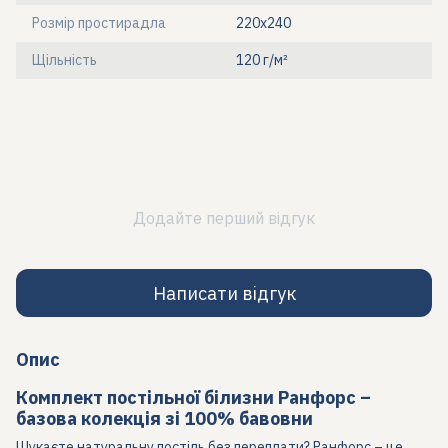
Розмір простирадла
220х240
Щільність
120 г/м²
Додайте перший відгук
Написати відгук
Опис
Комплект постільної білизни Ранфорс –
базова колекція зі 100% бавовни
Шукаєте натуральну постіль без переплати? Ранфорс – це