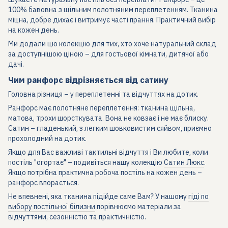
100% бавовна з щільним полотняним переплетенням. Тканина
міцна, добре дихає і витримує часті прання. Практичний вибір
на кожен день.
Ми додали цю колекцію для тих, хто хоче натуральний склад
за доступнішою ціною – для гостьової кімнати, дитячої або
дачі.
Чим ранфорс відрізняється від сатину
Головна різниця – у переплетенні та відчуттях на дотик.
Ранфорс має полотняне переплетення: тканина щільна,
матова, трохи шорсткувата. Вона не ковзає і не має блиску.
Сатин – гладенький, з легким шовковистим сяйвом, приємно
прохолодний на дотик.
Якщо для Вас важливі тактильні відчуття і Ви любите, коли
постіль "огортає" – подивіться нашу колекцію
Сатин Люкс
.
Якщо потрібна практична робоча постіль на кожен день –
ранфорс впорається.
Не впевнені, яка тканина підійде саме Вам? У нашому
гіді по
вибору постільної білизни
порівнюємо матеріали за
відчуттями, сезонністю та практичністю.