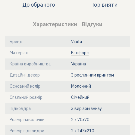
До обраного
Порівняти
Характеристики
Відгуки
Бренд
Viluta
Матеріал
Ранфорс
Країна виробництва
Україна
Дизайн і декор
З рослинним принтом
Основний колір
Молочний
Спальний розмір
Сімейний
Підковдра
З вирізом знизу
Розмір наволочки
2 х 70х70
Розмір підковдри
2 х 143х210