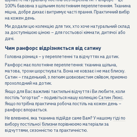
100% бавовна з щільним полотняним переплетенням. Тканина
міцна, добре дихає і витримує часті прання. Практичний вибір
на кожен день.
Ми додали цю колекцію для тих, хто хоче натуральний склад
за доступнішою ціною – для гостьової кімнати, дитячої або
дачі.
Чим ранфорс відрізняється від сатину
Головна різниця – у переплетенні та відчуттях на дотик.
Ранфорс має полотняне переплетення: тканина щільна,
матова, трохи шорсткувата. Вона не ковзає і не має блиску.
Сатин – гладенький, з легким шовковистим сяйвом, приємно
прохолодний на дотик.
Якщо для Вас важливі тактильні відчуття і Ви любите, коли
постіль "огортає" – подивіться нашу колекцію
Сатин Люкс
.
Якщо потрібна практична робоча постіль на кожен день –
ранфорс впорається.
Не впевнені, яка тканина підійде саме Вам? У нашому
гіді по
вибору постільної білизни
порівнюємо матеріали за
відчуттями, сезонністю та практичністю.