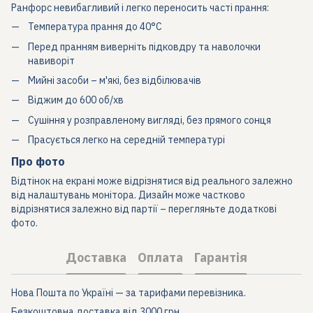
Ранфорс невибагливий і легко переносить часті прання:
Температура прання до 40°C
Перед пранням виверніть підковдру та наволочки
навиворіт
Мийні засоби – м'які, без відбілювачів
Віджим до 600 об/хв
Сушіння у розправленому вигляді, без прямого сонця
Прасується легко на середній температурі
Про фото
Відтінок на екрані може відрізнятися від реального залежно
від налаштувань монітора. Дизайн може частково
відрізнятися залежно від партії – перегляньте додаткові
фото.
Доставка
Оплата
Гарантія
Нова Пошта по Україні — за тарифами перевізника.
Безкоштовна доставка від 3000 грн.