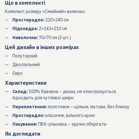
Що в комплекті
Комплект розміру «Сімейний» включає:
Простирадло:
220×240 см
Підковдра:
2×143×210 см
Наволочки:
70×70 см (2 шт.)
Цей дизайн в інших розмірах
Полуторний
Двоспальний
Євро
Характеристики
Склад:
100% бавовна – дихає, не електризується,
підходить для чутливої шкіри
Переплетення:
полотняне – щільне, матове, без блиску
Простирадло:
класичне, вільного крою
Пакування:
ПВХ-упаковка – зручно зберігати
Як доглядати