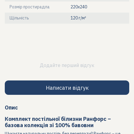
Розмір простирадла
220х240
Щільність
120 г/м²
Додайте перший відгук
Написати відгук
Опис
Комплект постільної білизни Ранфорс –
базова колекція зі 100% бавовни
Шукаєте натуральну постіль без переплати? Ранфорс – це