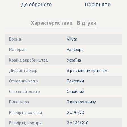
До обраного
Порівняти
Характеристики
Відгуки
Бренд
Viluta
Матеріал
Ранфорс
Країна виробництва
Україна
Дизайн і декор
З рослинним принтом
Основний колір
Бежевий
Спальний розмір
Сімейний
Підковдра
З вирізом знизу
Розмір наволочки
2 х 70х70
Розмір підковдри
2 х 143х210