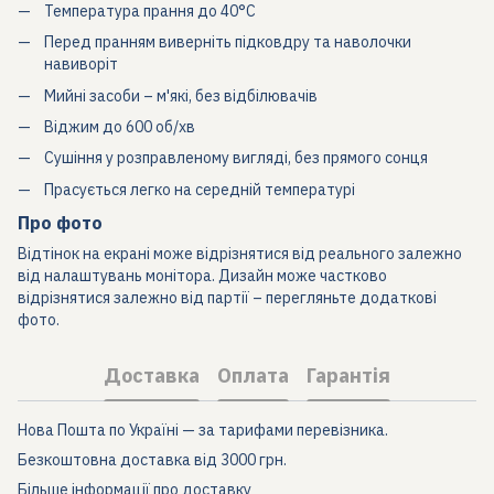
Температура прання до 40°C
Перед пранням виверніть підковдру та наволочки
навиворіт
Мийні засоби – м'які, без відбілювачів
Віджим до 600 об/хв
Сушіння у розправленому вигляді, без прямого сонця
Прасується легко на середній температурі
Про фото
Відтінок на екрані може відрізнятися від реального залежно
від налаштувань монітора. Дизайн може частково
відрізнятися залежно від партії – перегляньте додаткові
фото.
Доставка
Оплата
Гарантія
Нова Пошта по Україні — за тарифами перевізника.
Безкоштовна доставка від 3000 грн.
Більше інформації про доставку