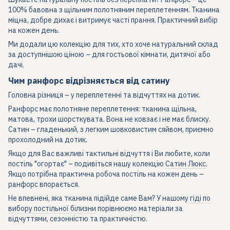
100% бавовна з щільним полотняним переплетенням. Тканина
міцна, добре дихає і витримує часті прання. Практичний вибір
на кожен день.
Ми додали цю колекцію для тих, хто хоче натуральний склад
за доступнішою ціною – для гостьової кімнати, дитячої або
дачі.
Чим ранфорс відрізняється від сатину
Головна різниця – у переплетенні та відчуттях на дотик.
Ранфорс має полотняне переплетення: тканина щільна,
матова, трохи шорсткувата. Вона не ковзає і не має блиску.
Сатин – гладенький, з легким шовковистим сяйвом, приємно
прохолодний на дотик.
Якщо для Вас важливі тактильні відчуття і Ви любите, коли
постіль "огортає" – подивіться нашу колекцію
Сатин Люкс
.
Якщо потрібна практична робоча постіль на кожен день –
ранфорс впорається.
Не впевнені, яка тканина підійде саме Вам? У нашому
гіді по
вибору постільної білизни
порівнюємо матеріали за
відчуттями, сезонністю та практичністю.