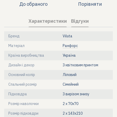
До обраного
Порівняти
Характеристики
Відгуки
Бренд
Viluta
Матеріал
Ранфорс
Країна виробництва
Україна
Дизайн і декор
З квітковим принтом
Основний колір
Ліловий
Спальний розмір
Сімейний
Підковдра
З вирізом знизу
Розмір наволочки
2 х 70х70
Розмір підковдри
2 х 143х210