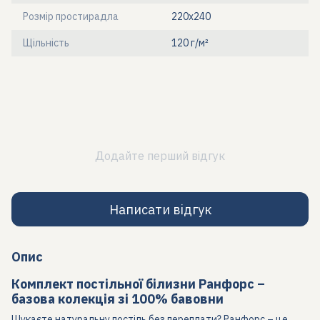
Розмір простирадла
220х240
Щільність
120 г/м²
Додайте перший відгук
Написати відгук
Опис
Комплект постільної білизни Ранфорс –
базова колекція зі 100% бавовни
Шукаєте натуральну постіль без переплати? Ранфорс – це