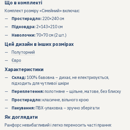
Що в комплекті
Комплект розміру «Сімейний» включає:
Простирадло:
220×240 см
Підковдра:
2×143×210 см
Наволочки:
70×70 см (2 шт.)
Цей дизайн в інших розмірах
Полуторний
Євро
Характеристики
Склад:
100% бавовна – дихає, не електризується,
підходить для чутливої шкіри
Переплетення:
полотняне – щільне, матове, без блиску
Простирадло:
класичне, вільного крою
Пакування:
ПВХ-упаковка – зручно зберігати
Як доглядати
Ранфорс невибагливий і легко переносить часті прання: