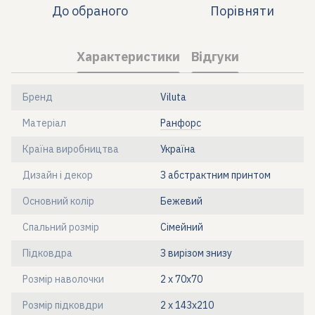
До обраного
Порівняти
Характеристики
Відгуки
Бренд
Viluta
Матеріал
Ранфорс
Країна виробництва
Україна
Дизайн і декор
З абстрактним принтом
Основний колір
Бежевий
Спальний розмір
Сімейний
Підковдра
З вирізом знизу
Розмір наволочки
2 х 70х70
Розмір підковдри
2 х 143х210