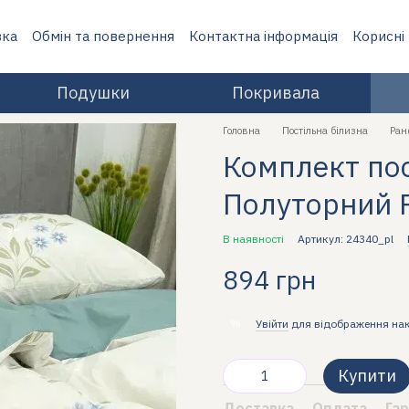
вка
Обмін та повернення
Контактна інформація
Корисні
Подушки
Покривала
Головна
Постільна білизна
Ран
Комплект пост
Полуторний 
В наявності
Артикул: 24340_pl
894 грн
%
Увійти
для відображення на
Купити
Доставка
Оплата
Гар