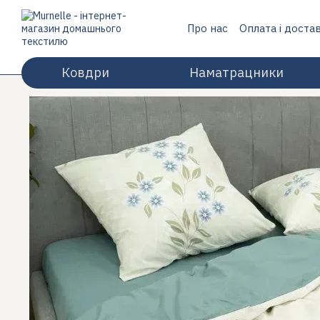
Перейти до основного контенту
Про нас
Оплата і доста
Відгуки про магазин
Ковдри
Наматрацники