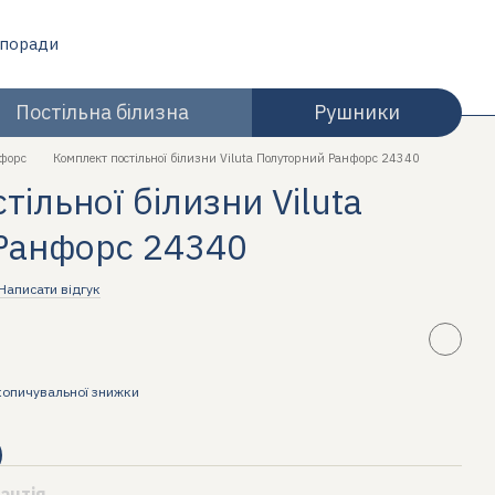
 поради
Постільна білизна
Рушники
форс
Комплект постільної білизни Viluta Полуторний Ранфорс 24340
ільної білизни Viluta
Ранфорс 24340
Написати відгук
копичувальної знижки
антія