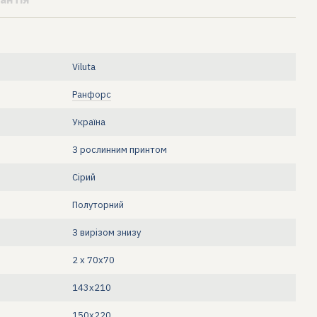
Viluta
Ранфорс
Україна
З рослинним принтом
Сірий
Полуторний
З вирізом знизу
2 х 70х70
143x210
150х220