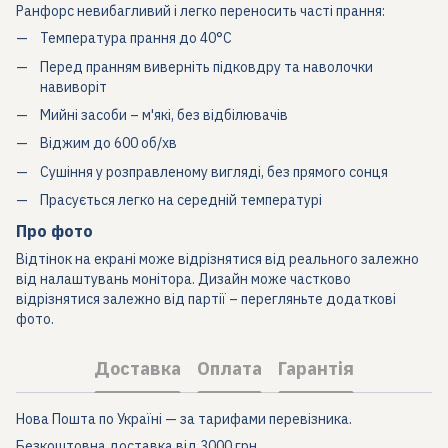
Ранфорс невибагливий і легко переносить часті прання:
Температура прання до 40°C
Перед пранням виверніть підковдру та наволочки
навиворіт
Мийні засоби – м'які, без відбілювачів
Віджим до 600 об/хв
Сушіння у розправленому вигляді, без прямого сонця
Прасується легко на середній температурі
Про фото
Відтінок на екрані може відрізнятися від реального залежно
від налаштувань монітора. Дизайн може частково
відрізнятися залежно від партії – перегляньте додаткові
фото.
Доставка
Оплата
Гарантія
Нова Пошта по Україні — за тарифами перевізника.
Безкоштовна доставка від 3000 грн.