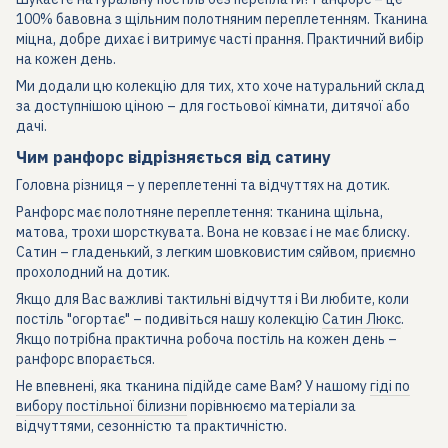
100% бавовна з щільним полотняним переплетенням. Тканина
міцна, добре дихає і витримує часті прання. Практичний вибір
на кожен день.
Ми додали цю колекцію для тих, хто хоче натуральний склад
за доступнішою ціною – для гостьової кімнати, дитячої або
дачі.
Чим ранфорс відрізняється від сатину
Головна різниця – у переплетенні та відчуттях на дотик.
Ранфорс має полотняне переплетення: тканина щільна,
матова, трохи шорсткувата. Вона не ковзає і не має блиску.
Сатин – гладенький, з легким шовковистим сяйвом, приємно
прохолодний на дотик.
Якщо для Вас важливі тактильні відчуття і Ви любите, коли
постіль "огортає" – подивіться нашу колекцію
Сатин Люкс
.
Якщо потрібна практична робоча постіль на кожен день –
ранфорс впорається.
Не впевнені, яка тканина підійде саме Вам? У нашому
гіді по
вибору постільної білизни
порівнюємо матеріали за
відчуттями, сезонністю та практичністю.