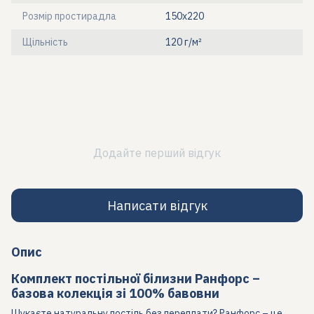
Розмір простирадла
150х220
Щільність
120 г/м²
Додайте перший відгук
Написати відгук
Опис
Комплект постільної білизни Ранфорс –
базова колекція зі 100% бавовни
Шукаєте натуральну постіль без переплати? Ранфорс – це