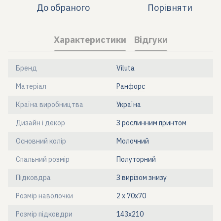
До обраного
Порівняти
Характеристики
Відгуки
Бренд
Viluta
Матеріал
Ранфорс
Країна виробництва
Україна
Дизайн і декор
З рослинним принтом
Основний колір
Молочний
Спальний розмір
Полуторний
Підковдра
З вирізом знизу
Розмір наволочки
2 х 70х70
Розмір підковдри
143x210