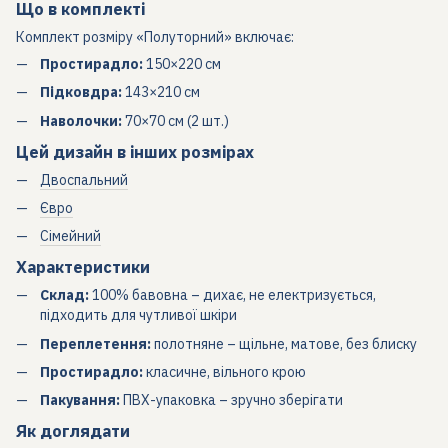
Що в комплекті
Комплект розміру «Полуторний» включає:
Простирадло:
150×220 см
Підковдра:
143×210 см
Наволочки:
70×70 см (2 шт.)
Цей дизайн в інших розмірах
Двоспальний
Євро
Сімейний
Характеристики
Склад:
100% бавовна – дихає, не електризується,
підходить для чутливої шкіри
Переплетення:
полотняне – щільне, матове, без блиску
Простирадло:
класичне, вільного крою
Пакування:
ПВХ-упаковка – зручно зберігати
Як доглядати