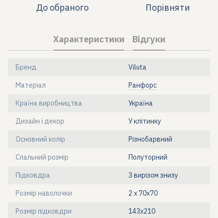
До обраного
Порівняти
Характеристики
Відгуки
Бренд
Viluta
Матеріал
Ранфорс
Країна виробництва
Україна
Дизайн і декор
У клітинку
Основний колір
Різнобарвний
Спальний розмір
Полуторний
Підковдра
З вирізом знизу
Розмір наволочки
2 х 70х70
Розмір підковдри
143x210