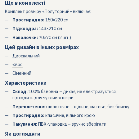
Що в комплекті
Комплект розміру «Полуторний» включає:
Простирадло:
150×220 см
Підковдра:
143×210 см
Наволочки:
70×70 см (2 шт.)
Цей дизайн в інших розмірах
Двоспальний
Євро
Сімейний
Характеристики
Склад:
100% бавовна – дихає, не електризується,
підходить для чутливої шкіри
Переплетення:
полотняне – щільне, матове, без блиску
Простирадло:
класичне, вільного крою
Пакування:
ПВХ-упаковка – зручно зберігати
Як доглядати