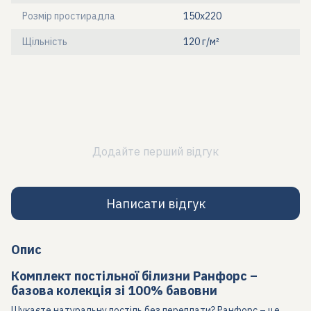
Розмір простирадла
150х220
Щільність
120 г/м²
Додайте перший відгук
Написати відгук
Опис
Комплект постільної білизни Ранфорс –
базова колекція зі 100% бавовни
Шукаєте натуральну постіль без переплати? Ранфорс – це