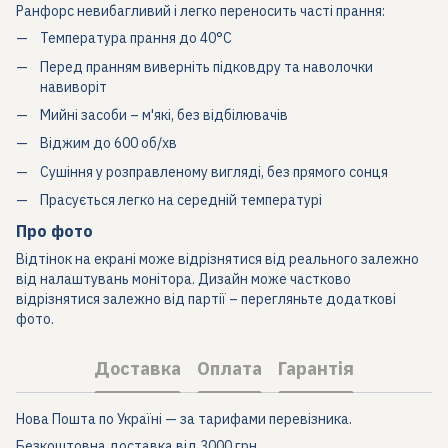
Ранфорс невибагливий і легко переносить часті прання:
Температура прання до 40°C
Перед пранням виверніть підковдру та наволочки
навиворіт
Мийні засоби – м'які, без відбілювачів
Віджим до 600 об/хв
Сушіння у розправленому вигляді, без прямого сонця
Прасується легко на середній температурі
Про фото
Відтінок на екрані може відрізнятися від реального залежно
від налаштувань монітора. Дизайн може частково
відрізнятися залежно від партії – перегляньте додаткові
фото.
Доставка
Оплата
Гарантія
Нова Пошта по Україні — за тарифами перевізника.
Безкоштовна доставка від 3000 грн.