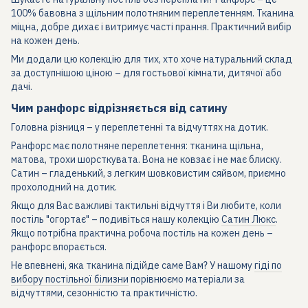
100% бавовна з щільним полотняним переплетенням. Тканина
міцна, добре дихає і витримує часті прання. Практичний вибір
на кожен день.
Ми додали цю колекцію для тих, хто хоче натуральний склад
за доступнішою ціною – для гостьової кімнати, дитячої або
дачі.
Чим ранфорс відрізняється від сатину
Головна різниця – у переплетенні та відчуттях на дотик.
Ранфорс має полотняне переплетення: тканина щільна,
матова, трохи шорсткувата. Вона не ковзає і не має блиску.
Сатин – гладенький, з легким шовковистим сяйвом, приємно
прохолодний на дотик.
Якщо для Вас важливі тактильні відчуття і Ви любите, коли
постіль "огортає" – подивіться нашу колекцію
Сатин Люкс
.
Якщо потрібна практична робоча постіль на кожен день –
ранфорс впорається.
Не впевнені, яка тканина підійде саме Вам? У нашому
гіді по
вибору постільної білизни
порівнюємо матеріали за
відчуттями, сезонністю та практичністю.