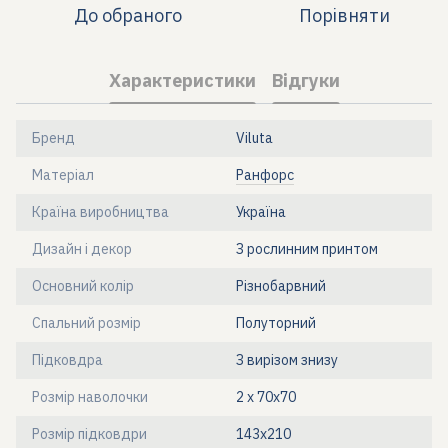
До обраного
Порівняти
Характеристики
Відгуки
Бренд
Viluta
Матеріал
Ранфорс
Країна виробництва
Україна
Дизайн і декор
З рослинним принтом
Основний колір
Різнобарвний
Спальний розмір
Полуторний
Підковдра
З вирізом знизу
Розмір наволочки
2 х 70х70
Розмір підковдри
143x210