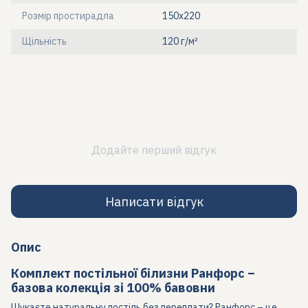
Розмір простирадла
150х220
Щільність
120 г/м²
Додайте перший відгук
Написати відгук
Опис
Комплект постільної білизни Ранфорс –
базова колекція зі 100% бавовни
Шукаєте натуральну постіль без переплати? Ранфорс – це