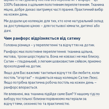
100% бавовна з щільним полотняним переплетенням. Тканина
міцна, добре дихає і витримує часті прання. Практичний вибір
на кожен день.
Ми додали цю колекцію для тих, хто хоче натуральний склад
за доступнішою ціною – для гостьової кімнати, дитячої або
дачі.
Чим ранфорс відрізняється від сатину
Головна різниця – у переплетенні та відчуттях на дотик.
Ранфорс має полотняне переплетення: тканина щільна,
матова, трохи шорсткувата. Вона не ковзає і не має блиску.
Сатин – гладенький, з легким шовковистим сяйвом, приємно
прохолодний на дотик.
Якщо для Вас важливі тактильні відчуття і Ви любите, коли
постіль "огортає" – подивіться нашу колекцію
Сатин Люкс
.
Якщо потрібна практична робоча постіль на кожен день –
ранфорс впорається.
Не впевнені, яка тканина підійде саме Вам? У нашому
гіді по
вибору постільної білизни
порівнюємо матеріали за
відчуттями, сезонністю та практичністю.