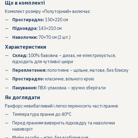
Що в комплекті
Комплект розміру «Полуторний» включає:
Простирадло:
150×220 см
Підковдра:
143×210 см
Наволочки:
70×70 см (2 шт.)
Характеристики
Склад:
100% бавовна – дихає, не електризується,
підходить для чутливої шкіри
Переплетення:
полотняне – щільне, матове, без блиску
Простирадло:
класичне, вільного крою
Пакування:
ПВХ-упаковка – зручно зберігати
Як доглядати
Ранфорс невибагливий і легко переносить часті прання:
Температура прання до 40°C
Перед пранням виверніть підковдру та наволочки
навиворіт
Мийні засоби – м'які, без відбілювачів