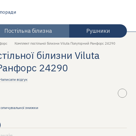
 поради
Постільна білизна
Рушники
форс
Комплект постільної білизни Viluta Полуторний Ранфорс 24290
ільної білизни Viluta
Ранфорс 24290
Написати відгук
копичувальної знижки
антія