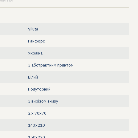
Viluta
Ранфорс
Україна
З абстрактним принтом
Білий
Полуторний
З вирізом знизу
2 х 70х70
143x210
150х220