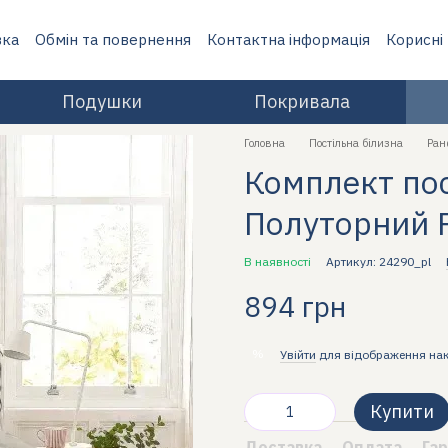
вка
Обмін та повернення
Контактна інформація
Корисні
Подушки
Покривала
Головна
Постільна білизна
Ран
Комплект пост
Полуторний 
В наявності
Артикул: 24290_pl
894 грн
%
Увійти
для відображення на
Купити
Доставка
Оплата
Гар