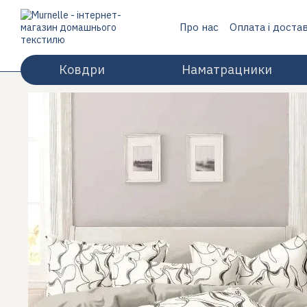
Перейти до основного контенту
Про нас
Оплата і доста
Відгуки про магазин
Ковдри
Наматрацники