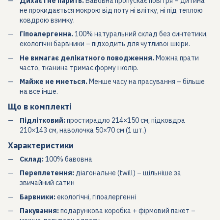
Дихає і не парить.
Бавовна пропускає повітря – дитина
не прокидається мокрою від поту ні влітку, ні під теплою
ковдрою взимку.
Гіпоалергенна.
100% натуральний склад без синтетики,
екологічні барвники – підходить для чутливої шкіри.
Не вимагає делікатного поводження.
Можна прати
часто, тканина тримає форму і колір.
Майже не мнеться.
Менше часу на прасування – більше
на все інше.
Що в комплекті
Підлітковий:
простирадло 214×150 см, підковдра
210×143 см, наволочка 50×70 см (1 шт.)
Характеристики
Склад:
100% бавовна
Переплетення:
діагональне (twill) – щільніше за
звичайний сатин
Барвники:
екологічні, гіпоалергенні
Пакування:
подарункова коробка + фірмовий пакет –