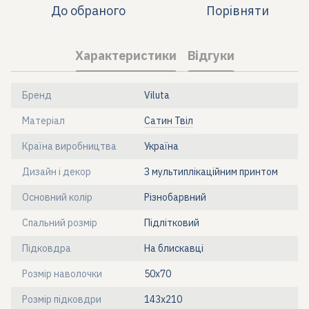
До обраного
Порівняти
Характеристики
Відгуки
Бренд
Viluta
Матеріал
Сатин Твіл
Країна виробництва
Україна
Дизайн і декор
З мультиплікаційним принтом
Основний колір
Різнобарвний
Спальний розмір
Підлітковий
Підковдра
На блискавці
Розмір наволочки
50х70
Розмір підковдри
143x210