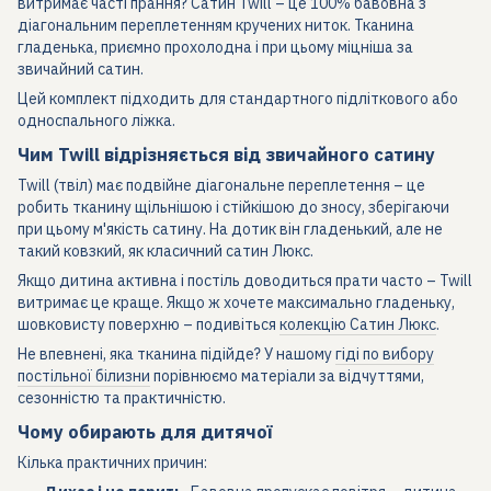
витримає часті прання? Сатин Twill – це 100% бавовна з
діагональним переплетенням кручених ниток. Тканина
гладенька, приємно прохолодна і при цьому міцніша за
звичайний сатин.
Цей комплект підходить для стандартного підліткового або
односпального ліжка.
Чим Twill відрізняється від звичайного сатину
Twill (твіл) має подвійне діагональне переплетення – це
робить тканину щільнішою і стійкішою до зносу, зберігаючи
при цьому м'якість сатину. На дотик він гладенький, але не
такий ковзкий, як класичний сатин Люкс.
Якщо дитина активна і постіль доводиться прати часто – Twill
витримає це краще. Якщо ж хочете максимально гладеньку,
шовковисту поверхню – подивіться
колекцію Сатин Люкс
.
Не впевнені, яка тканина підійде? У нашому
гіді по вибору
постільної білизни
порівнюємо матеріали за відчуттями,
сезонністю та практичністю.
Чому обирають для дитячої
Кілька практичних причин: