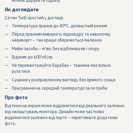
можна дарувати одразу
Як доглядати
Сатин Twill простий у догляді:
Температура прання до 40°C, делікатний режим
Перед пранням виверніть підковдру та наволочку
навиворіт – так краще збережеться малюнок
Мийні засоби – м'які, без відбілювачів і хлору
Віджим до 600 об/хв
Не перевантажуйте барабан – тканина має вільно
рухатися
Сушіння у розправленому вигляді, без прямого сонця
Прасування на середній температурі за потреби
Про фото
Відтінок на екрані може відрізнятися від реального залежно
від налаштувань монітора. Дизайн може частково
відрізнятися залежно від партії – перегляньте додаткові
фото.