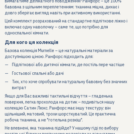
вимагатиме делікатного поводження? Ранфорс – це 100%
бавовна з щільним переплетенням: тканина міцна, дихає і
довго зберігає вигляд навіть при активному використанні.
Цей комплект розрахований на стандартне підліткове ліжко і
включає одну наволочку – саме те, що потрібно для
односпальної кімнати.
Для кого ця колекція
Базова колекція Murnelle – це натуральні матеріали за
доступнішою ціною. Ранфорс підходить для:
Підліткової або дитячої кімнати, де постіль пере частіше
Гостьової спальні або дачі
Тих, хто хоче спробувати натуральну бавовну без значних
витрат
Якщо для Вас важливі тактильні відчуття – гладенька
поверхня, легка прохолода на дотик – подивіться нашу
колекцію Сатин Люкс. Ранфорс має іншу текстуру: він
щільніший, матовий, трохи шорсткуватий. Це практична
робоча тканина, а не "готельна розкіш".
Не впевнені, яка тканина підійде? У нашому
гіді по вибору