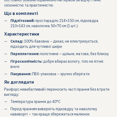
постільної білизни
порівнюємо матеріали за відчуттями,
сезонністю та практичністю.
Що в комплекті
Підлітковий:
простирадло 214×150 см, підковдра
210×143 см, наволочка 50×70 см (1 шт.)
Характеристики
Склад:
100% бавовна – дихає, не електризується,
підходить для чутливої шкіри
Переплетення:
полотняне – щільне, матове, без блиску
Гігроскопічність:
добре вбирає вологу, тіло не пітніє
вночі
Пакування:
ПВХ-упаковка – зручно зберігати
Як доглядати
Ранфорс невибагливий і переносить часті прання без втрати
вигляду:
Температура прання до 40°C
Перед пранням виверніть підковдру та наволочку
навиворіт – так краще збережеться малюнок