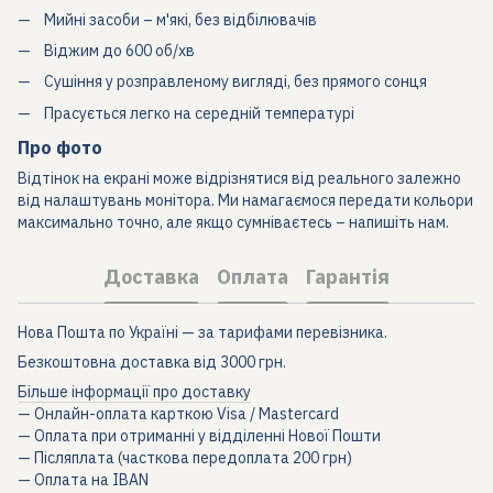
Мийні засоби – м'які, без відбілювачів
Віджим до 600 об/хв
Сушіння у розправленому вигляді, без прямого сонця
Прасується легко на середній температурі
Про фото
Відтінок на екрані може відрізнятися від реального залежно
від налаштувань монітора. Ми намагаємося передати кольори
максимально точно, але якщо сумніваєтесь – напишіть нам.
Доставка
Оплата
Гарантія
Нова Пошта по Україні — за тарифами перевізника.
Безкоштовна доставка від 3000 грн.
Більше інформації про доставку
— Онлайн-оплата карткою Visa / Mastercard
— Оплата при отриманні у відділенні Нової Пошти
— Післяплата (часткова передоплата 200 грн)
— Оплата на IBAN