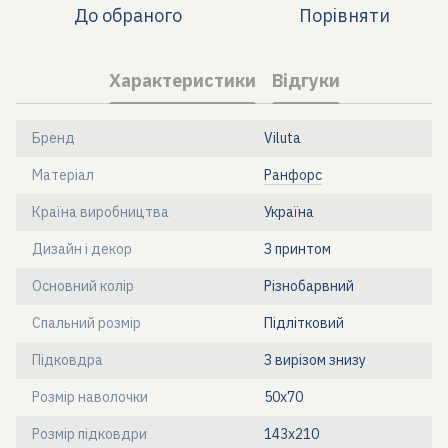
До обраного
Порівняти
Характеристики
Відгуки
Бренд
Viluta
Матеріал
Ранфорс
Країна виробництва
Україна
Дизайн і декор
З принтом
Основний колір
Різнобарвний
Спальний розмір
Підлітковий
Підковдра
З вирізом знизу
Розмір наволочки
50х70
Розмір підковдри
143x210