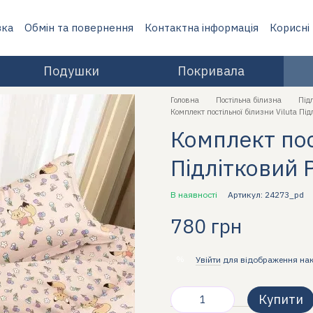
вка
Обмін та повернення
Контактна інформація
Корисні
Подушки
Покривала
Головна
Постільна білизна
Під
Комплект постільної білизни Viluta П
Комплект пост
Підлітковий 
В наявності
Артикул: 24273_pd
780 грн
%
Увійти
для відображення на
Купити