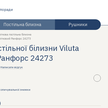
 поради
Постільна білизна
Рушники
літкова постільна білизна
ідлітковий Ранфорс 24273
ільної білизни Viluta
Ранфорс 24273
Написати відгук
копичувальної знижки