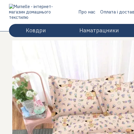
Перейти до основного контенту
Про нас
Оплата і доста
Відгуки про магазин
Ковдри
Наматрацники