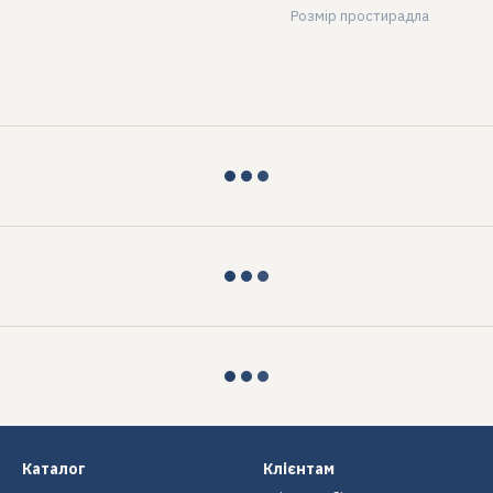
Розмір простирадла
Каталог
Клієнтам