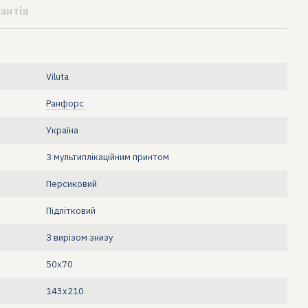
антія
Viluta
Ранфорс
Україна
З мультиплікаційним принтом
Персиковий
Підлітковий
З вирізом знизу
50х70
143x210