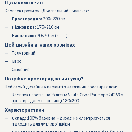
Що в комплекті
Комплект розміру «Двоспальний» включає:
Простирадло:
200×220 см
Підковдра:
175×210 см
Наволочки:
70×70 см (2 шт.)
Цей дизайн в інших розмірах
Полуторний
Євро
Сімейний
Потрібне простирадло на гумці?
Цей самий дизайн є у варіанті з натяжним простирадлом:
Комплект постільної білизни Viluta Євро Ранфорс 24269 з
простирадлом на резинці 180х200
Характеристики
Склад:
100% бавовна – дихає, не електризується,
підходить для чутливої шкіри