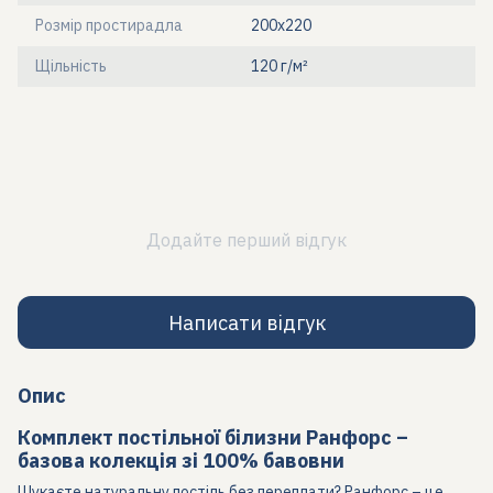
Розмір простирадла
200x220
Щільність
120 г/м²
Додайте перший відгук
Написати відгук
Опис
Комплект постільної білизни Ранфорс –
базова колекція зі 100% бавовни
Шукаєте натуральну постіль без переплати? Ранфорс – це