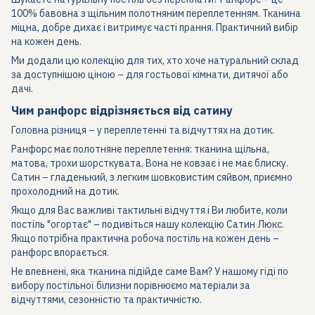
100% бавовна з щільним полотняним переплетенням. Тканина
міцна, добре дихає і витримує часті прання. Практичний вибір
на кожен день.
Ми додали цю колекцію для тих, хто хоче натуральний склад
за доступнішою ціною – для гостьової кімнати, дитячої або
дачі.
Чим ранфорс відрізняється від сатину
Головна різниця – у переплетенні та відчуттях на дотик.
Ранфорс має полотняне переплетення: тканина щільна,
матова, трохи шорсткувата. Вона не ковзає і не має блиску.
Сатин – гладенький, з легким шовковистим сяйвом, приємно
прохолодний на дотик.
Якщо для Вас важливі тактильні відчуття і Ви любите, коли
постіль "огортає" – подивіться нашу колекцію
Сатин Люкс
.
Якщо потрібна практична робоча постіль на кожен день –
ранфорс впорається.
Не впевнені, яка тканина підійде саме Вам? У нашому
гіді по
вибору постільної білизни
порівнюємо матеріали за
відчуттями, сезонністю та практичністю.