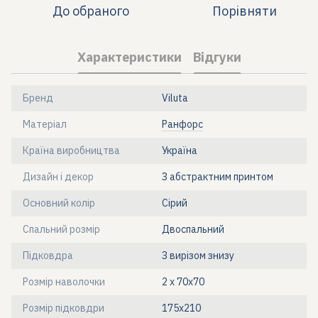
До обраного
Порівняти
Характеристики
Відгуки
Бренд
Viluta
Матеріал
Ранфорс
Країна виробництва
Україна
Дизайн і декор
З абстрактним принтом
Основний колір
Сірий
Спальний розмір
Двоспальний
Підковдра
З вирізом знизу
Розмір наволочки
2 х 70х70
Розмір підковдри
175x210