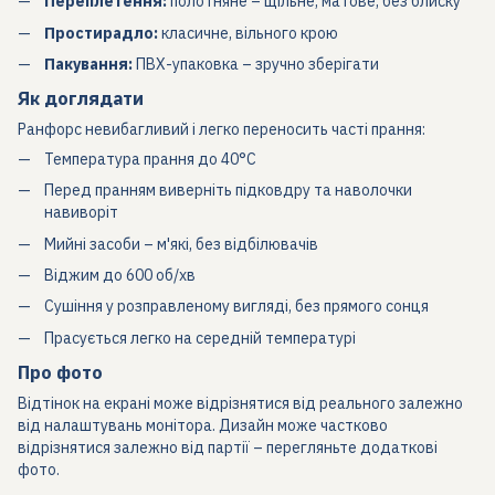
Переплетення:
полотняне – щільне, матове, без блиску
Простирадло:
класичне, вільного крою
Пакування:
ПВХ-упаковка – зручно зберігати
Як доглядати
Ранфорс невибагливий і легко переносить часті прання:
Температура прання до 40°C
Перед пранням виверніть підковдру та наволочки
навиворіт
Мийні засоби – м'які, без відбілювачів
Віджим до 600 об/хв
Сушіння у розправленому вигляді, без прямого сонця
Прасується легко на середній температурі
Про фото
Відтінок на екрані може відрізнятися від реального залежно
від налаштувань монітора. Дизайн може частково
відрізнятися залежно від партії – перегляньте додаткові
фото.