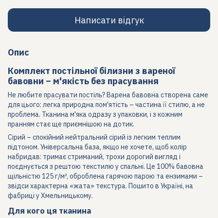
Написати відгук
Опис
Комплект постільної білизни з вареної
бавовни – м'якість без прасування
Не любите
прасувати постіль
? Варена бавовна створена саме
для цього: легка природна пом'ятість – частина її стилю, а не
проблема. Тканина м'яка одразу з упаковки, і з кожним
пранням стає ще приємнішою на дотик.
Сірий – спокійний нейтральний сірий із легким теплим
підтоном. Універсальна база, якщо не хочете, щоб колір
набридав: тримає стриманий, трохи дорогий вигляд і
поєднується з рештою текстилю у спальні. Це 100% бавовна
щільністю 125 г/м², оброблена гарячою парою та ензимами –
звідси характерна «жата» текстура. Пошито в Україні, на
фабриці у Хмельницькому.
Для кого ця тканина