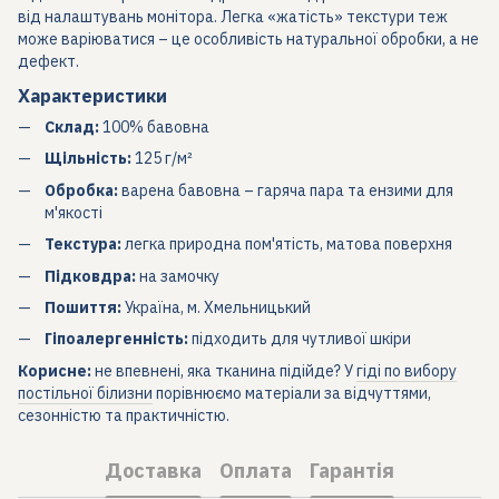
від налаштувань монітора. Легка «жатість» текстури теж
може варіюватися – це особливість натуральної обробки, а не
дефект.
Характеристики
Склад:
100% бавовна
Щільність:
125 г/м²
Обробка:
варена бавовна – гаряча пара та ензими для
м'якості
Текстура:
легка природна пом'ятість, матова поверхня
Підковдра:
на замочку
Пошиття:
Україна, м. Хмельницький
Гіпоалергенність:
підходить для чутливої шкіри
Корисне:
не впевнені, яка тканина підійде? У
гіді по вибору
постільної білизни
порівнюємо матеріали за відчуттями,
сезонністю та практичністю.
Доставка
Оплата
Гарантія