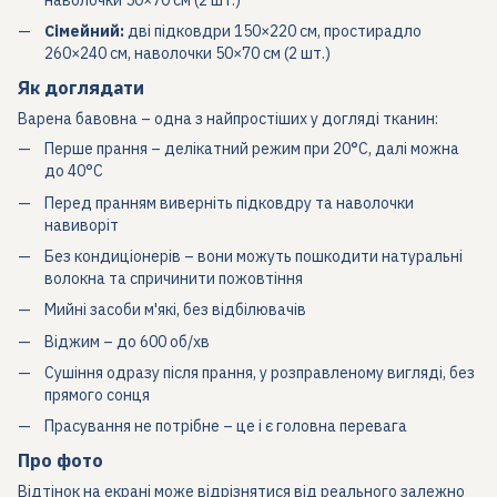
Сімейний:
дві підковдри 150×220 см, простирадло
260×240 см, наволочки 50×70 см (2 шт.)
Як доглядати
Варена бавовна – одна з найпростіших у догляді тканин:
Перше прання – делікатний режим при 20°C, далі можна
до 40°C
Перед пранням виверніть підковдру та наволочки
навиворіт
Без кондиціонерів – вони можуть пошкодити натуральні
волокна та спричинити пожовтіння
Мийні засоби м'які, без відбілювачів
Віджим – до 600 об/хв
Сушіння одразу після прання, у розправленому вигляді, без
прямого сонця
Прасування не потрібне – це і є головна перевага
Про фото
Відтінок на екрані може відрізнятися від реального залежно