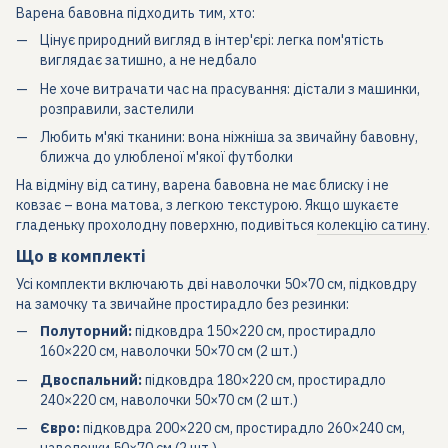
Варена бавовна підходить тим, хто:
Цінує природний вигляд в інтер'єрі: легка пом'ятість
виглядає затишно, а не недбало
Не хоче витрачати час на прасування: дістали з машинки,
розправили, застелили
Любить м'які тканини: вона ніжніша за звичайну бавовну,
ближча до улюбленої м'якої футболки
На відміну від сатину, варена бавовна не має блиску і не
ковзає – вона матова, з легкою текстурою. Якщо шукаєте
гладеньку прохолодну поверхню, подивіться
колекцію сатину
.
Що в комплекті
Усі комплекти включають дві наволочки 50×70 см, підковдру
на замочку та звичайне простирадло без резинки:
Полуторний:
підковдра 150×220 см, простирадло
160×220 см, наволочки 50×70 см (2 шт.)
Двоспальний:
підковдра 180×220 см, простирадло
240×220 см, наволочки 50×70 см (2 шт.)
Євро:
підковдра 200×220 см, простирадло 260×240 см,
наволочки 50×70 см (2 шт.)